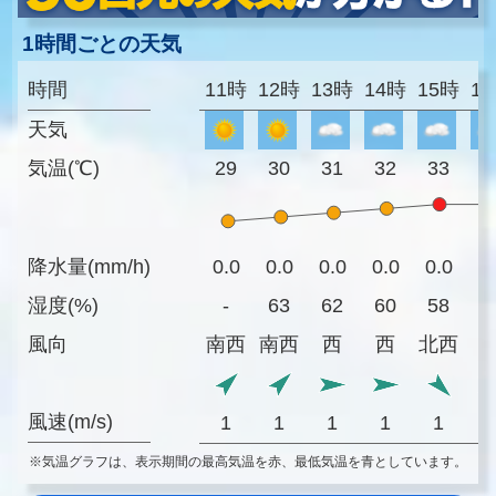
1時間ごとの天気
時間
11時
12時
13時
14時
15時
1
天気
気温(℃)
29
30
31
32
33
3
降水量(mm/h)
0.0
0.0
0.0
0.0
0.0
0
湿度(%)
-
63
62
60
58
5
風向
南西
南西
西
西
北西
風速(m/s)
1
1
1
1
1
※気温グラフは、表示期間の最高気温を赤、最低気温を青としています。