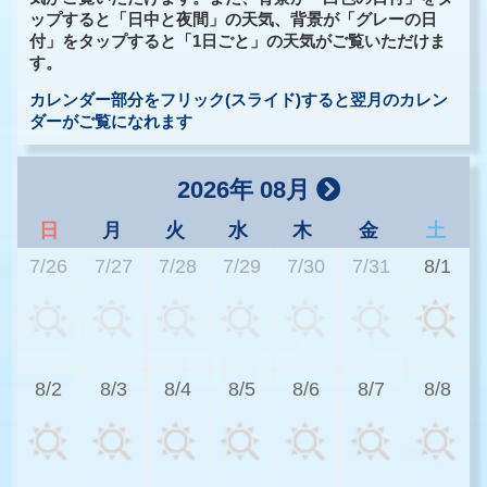
ップすると「日中と夜間」の天気、背景が「グレーの日
付」をタップすると「1日ごと」の天気がご覧いただけま
す。
カレンダー部分をフリック(スライド)すると翌月のカレン
ダーがご覧になれます
2026年 08月
日
月
火
水
木
金
土
7/26
7/27
7/28
7/29
7/30
7/31
8/1
2
8/2
8/3
8/4
8/5
8/6
8/7
8/8
2