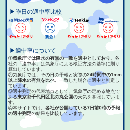
▶昨日の適中率比較
▶適中率について
①
気象庁では降水の有無の一致を適中としており、
各
社の「適中率」は気象庁による検証方法の基準に則り
算出しています。
②気象庁では、その日の予報と実際の
24時間中の1mm
以上降水の有無を比べ、
一致した場合に適中と判定し
ています。
③適中判定の代表地点として、気象庁の定める地点で
ある
東京都千代田区北の丸公園
の天気を参照していま
す。
④本サイトでは、
各社が公開している7日前0時の予報
の適中判定
の結果を比較しています。