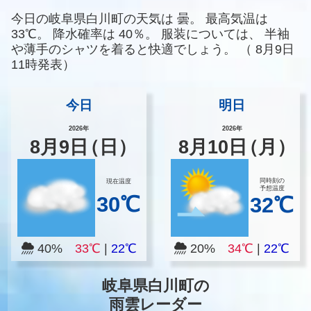
今日の岐阜県白川町の天気は
曇。
最高気温は
33℃。
降水確率は
40％。
服装については、
半袖
や薄手のシャツを着ると快適でしょう。
（
8月9日
11時発表）
今日
明日
2026年
2026年
8
月
9
日
（日）
8
月
10
日
（月）
同時刻の
現在温度
予想温度
30℃
32℃
40%
33℃
|
22℃
20%
34℃
|
22℃
岐阜県白川町の
雨雲レーダー