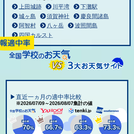
上田城跡
川平湾
下灘駅
城ヶ島
須賀神社
慶良間諸島
阿智村
八ヶ岳
波照間島
四国カルスト
▶直近一ヵ月の適中率比較
※2026/07/09～2026/08/07集計の値
適中率
適中率
適中率
適中率
70
66.7
63.3
73.3
%
%
%
%