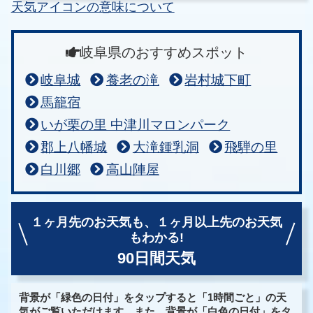
天気アイコンの意味について
岐阜県のおすすめスポット
岐阜城
養老の滝
岩村城下町
馬籠宿
いが栗の里 中津川マロンパーク
郡上八幡城
大滝鍾乳洞
飛騨の里
白川郷
高山陣屋
１ヶ月先のお天気も、
１ヶ月以上先のお天気
もわかる!
90日間天気
背景が「緑色の日付」をタップすると「1時間ごと」の天
気がご覧いただけます。また、背景が「白色の日付」をタ