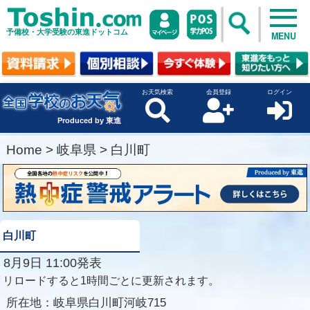
予備校・大学受験の東進ドットコム
MENU
お天気検索
会員登録
ログイン
Produced by 東進
Home
>
岐阜県
>
白川町
白川町
8月9日 11:00発表
リロードすると1時間ごとに更新されます。
所在地：
岐阜県白川町河岐715