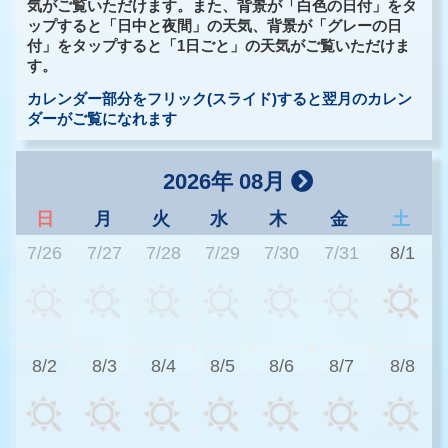
気がご覧いただけます。また、背景が「白色の日付」をタ
ップすると「日中と夜間」の天気、背景が「グレーの日
付」をタップすると「1日ごと」の天気がご覧いただけま
す。
カレンダー部分をフリック(スライド)すると翌月のカレン
ダーがご覧になれます
2026年 08月
日
月
火
水
木
金
土
7/26
7/27
7/28
7/29
7/30
7/31
8/1
2
8/2
8/3
8/4
8/5
8/6
8/7
8/8
2