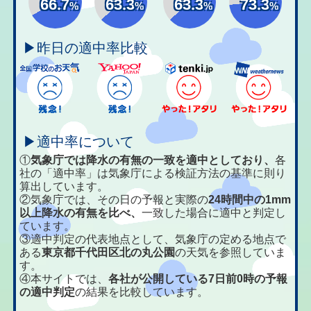
66.7
63.3
63.3
73.3
%
%
%
%
▶昨日の適中率比較
▶適中率について
①
気象庁では降水の有無の一致を適中としており、
各
社の「適中率」は気象庁による検証方法の基準に則り
算出しています。
②気象庁では、その日の予報と実際の
24時間中の1mm
以上降水の有無を比べ、
一致した場合に適中と判定し
ています。
③適中判定の代表地点として、気象庁の定める地点で
ある
東京都千代田区北の丸公園
の天気を参照していま
す。
④本サイトでは、
各社が公開している7日前0時の予報
の適中判定
の結果を比較しています。