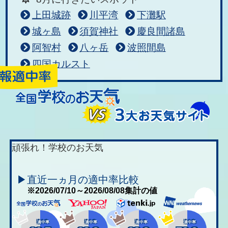
上田城跡
川平湾
下灘駅
城ヶ島
須賀神社
慶良間諸島
阿智村
八ヶ岳
波照間島
四国カルスト
頑張れ！学校のお天気
▶直近一ヵ月の適中率比較
※2026/07/10～2026/08/08集計の値
適中率
適中率
適中率
適中率