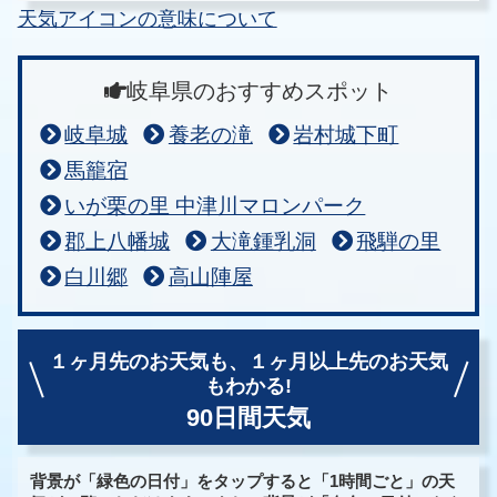
天気アイコンの意味について
岐阜県のおすすめスポット
岐阜城
養老の滝
岩村城下町
馬籠宿
いが栗の里 中津川マロンパーク
郡上八幡城
大滝鍾乳洞
飛騨の里
白川郷
高山陣屋
１ヶ月先のお天気も、
１ヶ月以上先のお天気
もわかる!
90日間天気
背景が「緑色の日付」をタップすると「1時間ごと」の天