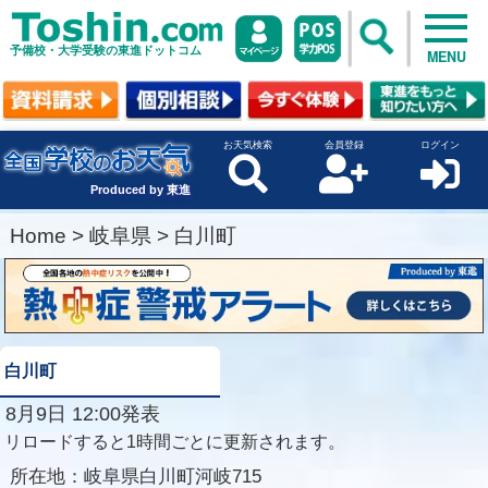
予備校・大学受験の東進ドットコム
MENU
お天気検索
会員登録
ログイン
Produced by 東進
Home
>
岐阜県
>
白川町
白川町
8月9日 12:00発表
リロードすると1時間ごとに更新されます。
所在地：
岐阜県白川町河岐715