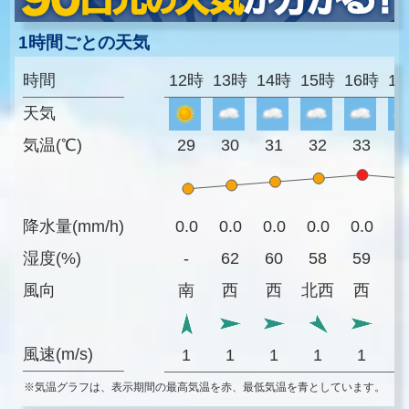
1時間ごとの天気
時間
12時
13時
14時
15時
16時
1
天気
気温(℃)
29
30
31
32
33
3
降水量(mm/h)
0.0
0.0
0.0
0.0
0.0
0
湿度(%)
-
62
60
58
59
6
風向
南
西
西
北西
西
風速(m/s)
1
1
1
1
1
※気温グラフは、表示期間の最高気温を赤、最低気温を青としています。