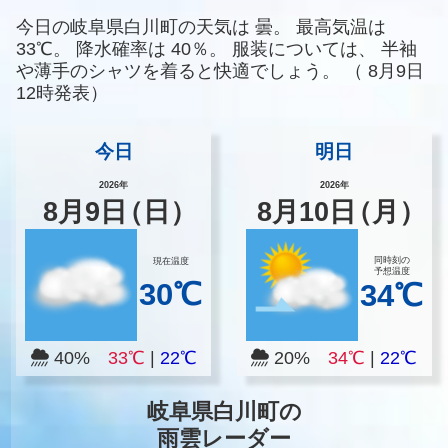
今日の岐阜県白川町の天気は
曇。
最高気温は
33℃。
降水確率は
40％。
服装については、
半袖
や薄手のシャツを着ると快適でしょう。
（
8月9日
12時発表）
今日
明日
2026年
2026年
8
月
9
日
（日）
8
月
10
日
（月）
同時刻の
現在温度
予想温度
30℃
34℃
40%
33℃
|
22℃
20%
34℃
|
22℃
岐阜県白川町の
雨雲レーダー