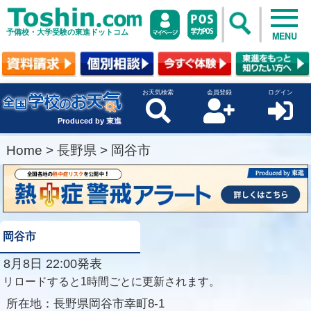
予備校・大学受験の東進ドットコム
MENU
お天気検索
会員登録
ログイン
Produced by 東進
Home
>
長野県
>
岡谷市
岡谷市
8月8日 22:00発表
リロードすると1時間ごとに更新されます。
所在地：
長野県岡谷市幸町8-1