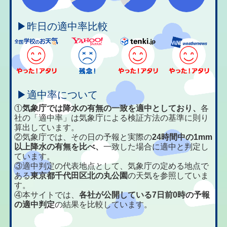
▶昨日の適中率比較
▶適中率について
①
気象庁では降水の有無の一致を適中としており、
各
社の「適中率」は気象庁による検証方法の基準に則り
算出しています。
②気象庁では、その日の予報と実際の
24時間中の1mm
以上降水の有無を比べ、
一致した場合に適中と判定し
ています。
③適中判定の代表地点として、気象庁の定める地点で
ある
東京都千代田区北の丸公園
の天気を参照していま
す。
④本サイトでは、
各社が公開している7日前0時の予報
の適中判定
の結果を比較しています。