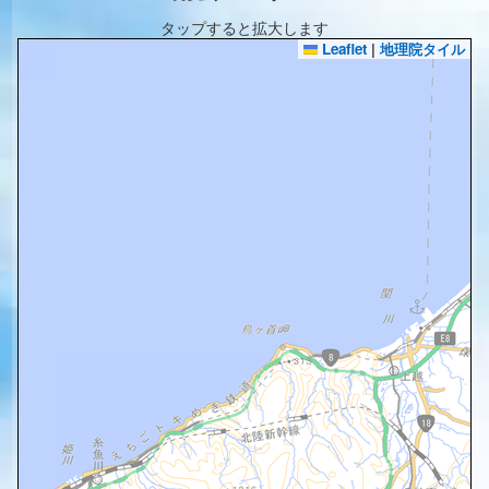
タップすると拡大します
Leaflet
|
地理院タイル