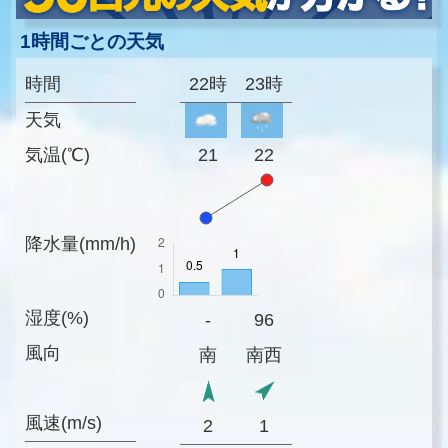
1時間ごとの天気
時間
22時
23時
天気
気温(℃)
21
22
降水量(mm/h)
湿度(%)
-
96
風向
南
南西
風速(m/s)
2
1