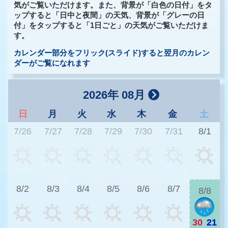
気がご覧いただけます。また、背景が「白色の日付」をタ
ップすると「日中と夜間」の天気、背景が「グレーの日
付」をタップすると「1日ごと」の天気がご覧いただけま
す。
カレンダー部分をフリック(スライド)すると翌月のカレン
ダーがご覧になれます
2026年 08月
日
月
火
水
木
金
土
7/26
7/27
7/28
7/29
7/30
7/31
8/1
2
8/2
8/3
8/4
8/5
8/6
8/7
8/8
30
|
21
2