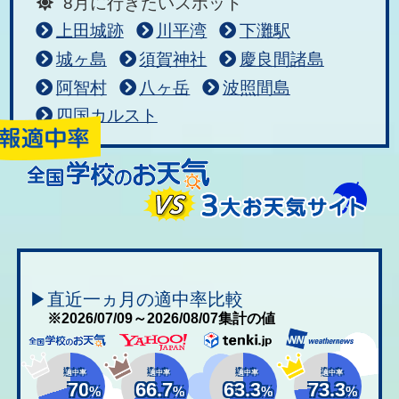
8月に行きたいスポット
上田城跡
川平湾
下灘駅
城ヶ島
須賀神社
慶良間諸島
阿智村
八ヶ岳
波照間島
四国カルスト
▶直近一ヵ月の適中率比較
※2026/07/09～2026/08/07集計の値
適中率
適中率
適中率
適中率
70
66.7
63.3
73.3
%
%
%
%