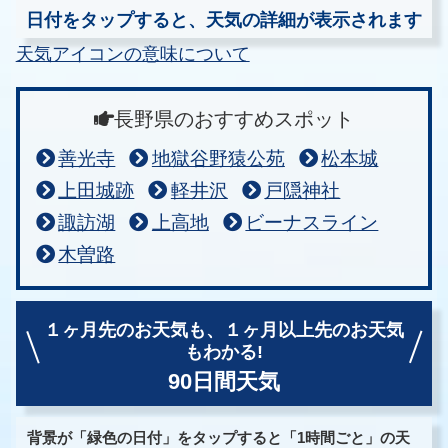
日付をタップすると、天気の詳細が表示されます
天気アイコンの意味について
長野県のおすすめスポット
善光寺
地獄谷野猿公苑
松本城
上田城跡
軽井沢
戸隠神社
諏訪湖
上高地
ビーナスライン
木曽路
１ヶ月先のお天気も、
１ヶ月以上先のお天気
もわかる!
90日間天気
背景が「緑色の日付」をタップすると「1時間ごと」の天