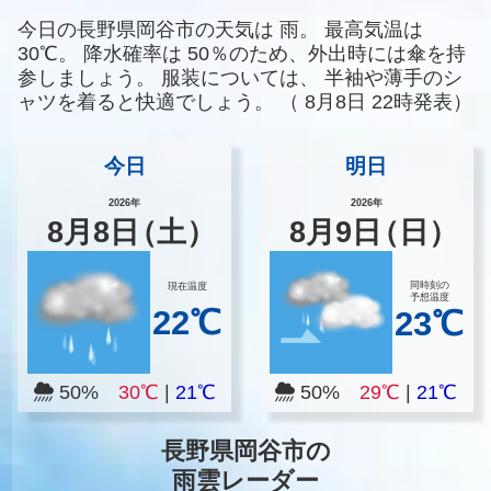
今日の長野県岡谷市の天気は
雨。
最高気温は
30℃。
降水確率は
50％のため、外出時には傘を持
参しましょう。
服装については、
半袖や薄手のシ
ャツを着ると快適でしょう。
（
8月8日 22時発表）
今日
明日
2026年
2026年
8
月
8
日
（土）
8
月
9
日
（日）
同時刻の
現在温度
予想温度
22℃
23℃
50%
30℃
|
21℃
50%
29℃
|
21℃
長野県岡谷市の
雨雲レーダー