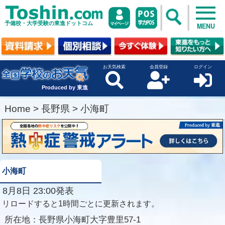
予備校・大学受験の東進ドットコム
MENU
お天気検索
会員登録
ログイン
Produced by 東進
Home
>
長野県
>
小海町
小海町
8月8日 23:00発表
リロードすると1時間ごとに更新されます。
所在地：
長野県小海町大字豊里57-1