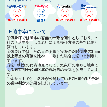
▶適中率について
①
気象庁では降水の有無の一致を適中としており、
各
社の「適中率」は気象庁による検証方法の基準に則り
算出しています。
②気象庁では、その日の予報と実際の
24時間中の1mm
以上降水の有無を比べ、
一致した場合に適中と判定し
ています。
③適中判定の代表地点として、気象庁の定める地点で
ある
東京都千代田区北の丸公園
の天気を参照していま
す。
④本サイトでは、
各社が公開している7日前0時の予報
の適中判定
の結果を比較しています。