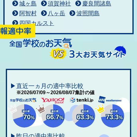
城ヶ島
須賀神社
慶良間諸島
阿智村
八ヶ岳
波照間島
四国カルスト
▶直近一ヵ月の適中率比較
※2026/07/09～2026/08/07集計の値
適中率
適中率
適中率
適中率
70
66.7
63.3
73.3
%
%
%
%
▶昨日の適中率比較