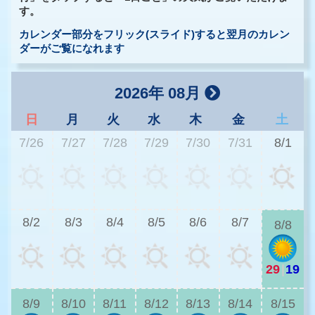
す。
カレンダー部分をフリック(スライド)すると翌月のカレン
ダーがご覧になれます
2026年 08月
日
月
火
水
木
金
土
7/26
7/27
7/28
7/29
7/30
7/31
8/1
2
8/2
8/3
8/4
8/5
8/6
8/7
8/8
29
|
19
2
8/9
8/10
8/11
8/12
8/13
8/14
8/15