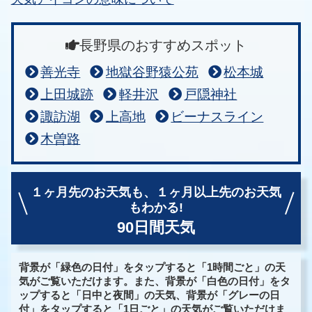
長野県のおすすめスポット
善光寺
地獄谷野猿公苑
松本城
上田城跡
軽井沢
戸隠神社
諏訪湖
上高地
ビーナスライン
木曽路
１ヶ月先のお天気も、
１ヶ月以上先のお天気
もわかる!
90日間天気
背景が「緑色の日付」をタップすると「1時間ごと」の天
気がご覧いただけます。また、背景が「白色の日付」をタ
ップすると「日中と夜間」の天気、背景が「グレーの日
付」をタップすると「1日ごと」の天気がご覧いただけま