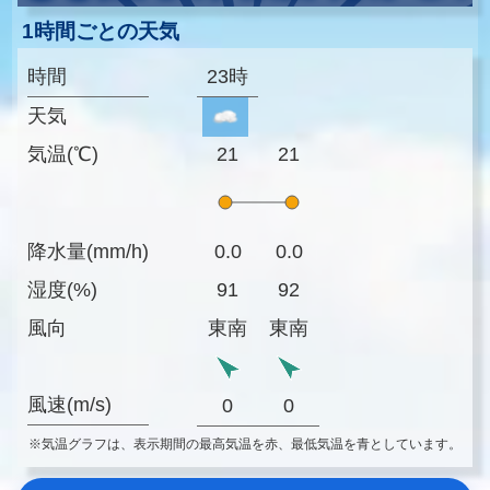
1時間ごとの天気
時間
23時
天気
気温(℃)
21
21
降水量(mm/h)
0.0
0.0
湿度(%)
91
92
風向
東南
東南
風速(m/s)
0
0
※気温グラフは、表示期間の最高気温を赤、最低気温を青としています。