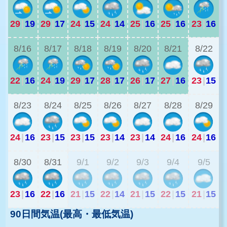
29
|
19
29
|
17
24
|
15
24
|
14
25
|
16
25
|
16
23
|
16
2
8/16
8/17
8/18
8/19
8/20
8/21
8/22
22
|
16
24
|
19
29
|
17
28
|
17
26
|
17
27
|
16
23
|
15
2
8/23
8/24
8/25
8/26
8/27
8/28
8/29
24
|
16
23
|
15
23
|
15
23
|
14
23
|
14
24
|
16
24
|
16
2
8/30
8/31
9/1
9/2
9/3
9/4
9/5
23
|
16
22
|
16
21
|
15
22
|
14
21
|
15
22
|
15
21
|
15
90日間気温(最高・最低気温)