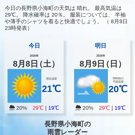
今日の長野県小海町の天気は
晴れ。
最高気温は
29℃。
降水確率は
20％。
服装については、
半袖
や薄手のシャツを着ると快適でしょう。
（
8月8日
23時発表）
今日
明日
2026年
2026年
8
月
8
日
（土）
8
月
9
日
（日）
同時刻の
現在温度
予想温度
21℃
20℃
20%
29℃
|
19℃
20%
29℃
|
19℃
長野県小海町の
雨雲レーダー