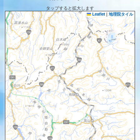
タップすると拡大します
Leaflet
|
地理院タイル