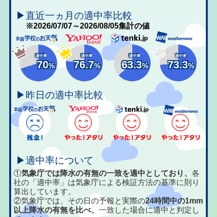
▶直近一ヵ月の適中率比較
※2026/07/07～2026/08/05集計の値
適中率
適中率
適中率
適中率
70
76.7
63.3
73.3
%
%
%
%
▶昨日の適中率比較
▶適中率について
①
気象庁では降水の有無の一致を適中としており、
各
社の「適中率」は気象庁による検証方法の基準に則り
算出しています。
②気象庁では、その日の予報と実際の
24時間中の1mm
以上降水の有無を比べ、
一致した場合に適中と判定し