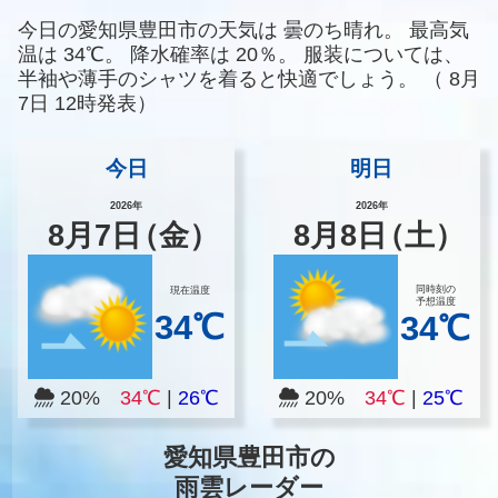
今日の愛知県豊田市の天気は
曇のち晴れ。
最高気
温は
34℃。
降水確率は
20％。
服装については、
半袖や薄手のシャツを着ると快適でしょう。
（
8月
7日 12時発表）
今日
明日
2026年
2026年
8
月
7
日
（金）
8
月
8
日
（土）
同時刻の
現在温度
予想温度
34℃
34℃
20%
34℃
|
26℃
20%
34℃
|
25℃
愛知県豊田市の
雨雲レーダー