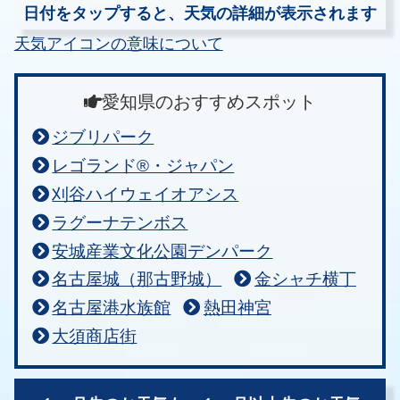
日付をタップすると、天気の詳細が表示されます
天気アイコンの意味について
愛知県のおすすめスポット
ジブリパーク
レゴランド®・ジャパン
刈谷ハイウェイオアシス
ラグーナテンボス
安城産業文化公園デンパーク
名古屋城（那古野城）
金シャチ横丁
名古屋港水族館
熱田神宮
大須商店街