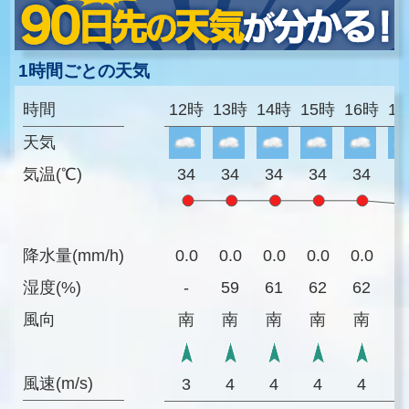
1時間ごとの天気
時間
12時
13時
14時
15時
16時
1
天気
気温(℃)
34
34
34
34
34
3
降水量(mm/h)
0.0
0.0
0.0
0.0
0.0
0
湿度(%)
-
59
61
62
62
6
風向
南
南
南
南
南
風速(m/s)
3
4
4
4
4