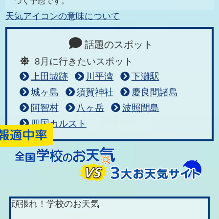
づく予想です。
天気アイコンの意味について
話題のスポット
8月に行きたいスポット
上田城跡
川平湾
下灘駅
城ヶ島
須賀神社
慶良間諸島
阿智村
八ヶ岳
波照間島
四国カルスト
頑張れ！学校のお天気