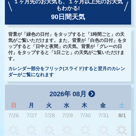
１ヶ月先のお天気も、
１ヶ月以上先のお天気
もわかる!
90日間天気
背景が「緑色の日付」をタップすると「1時間ごと」の天
気がご覧いただけます。また、背景が「白色の日付」をタ
ップすると「日中と夜間」の天気、背景が「グレーの日
付」をタップすると「1日ごと」の天気がご覧いただけま
す。
カレンダー部分をフリック(スライド)すると翌月のカレン
ダーがご覧になれます
2026年 08月
日
月
火
水
木
金
土
7/26
7/27
7/28
7/29
7/30
7/31
8/1
3