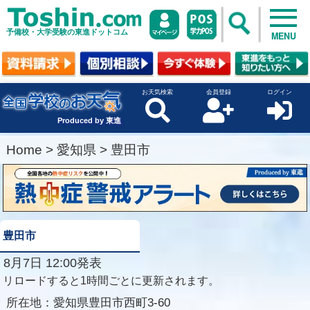
予備校・大学受験の東進ドットコム
MENU
お天気検索
会員登録
ログイン
Produced by 東進
Home
>
愛知県
>
豊田市
豊田市
8月7日 12:00発表
リロードすると1時間ごとに更新されます。
所在地：
愛知県豊田市西町3-60