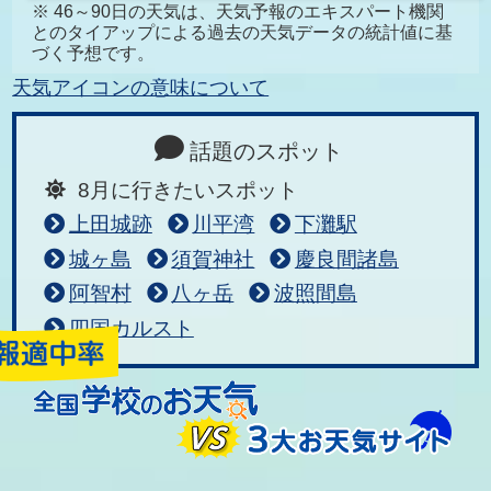
※ 46～90日の天気は、天気予報のエキスパート機関
とのタイアップによる過去の天気データの統計値に基
づく予想です。
天気アイコンの意味について
話題のスポット
8月に行きたいスポット
上田城跡
川平湾
下灘駅
城ヶ島
須賀神社
慶良間諸島
阿智村
八ヶ岳
波照間島
四国カルスト