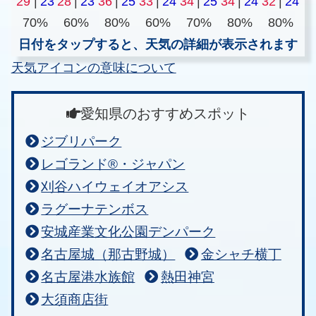
29
|
23
28
|
23
36
|
25
33
|
24
34
|
25
34
|
24
32
|
24
70%
60%
80%
60%
70%
80%
80%
日付をタップすると、天気の詳細が表示されます
天気アイコンの意味について
愛知県のおすすめスポット
ジブリパーク
レゴランド®・ジャパン
刈谷ハイウェイオアシス
ラグーナテンボス
安城産業文化公園デンパーク
名古屋城（那古野城）
金シャチ横丁
名古屋港水族館
熱田神宮
大須商店街