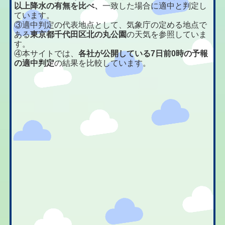
以上降水の有無を比べ、
一致した場合に適中と判定し
ています。
③適中判定の代表地点として、気象庁の定める地点で
ある
東京都千代田区北の丸公園
の天気を参照していま
す。
④本サイトでは、
各社が公開している7日前0時の予報
の適中判定
の結果を比較しています。