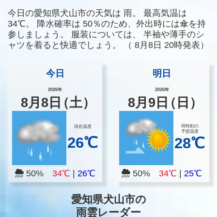
今日の愛知県犬山市の天気は
雨。
最高気温は
34℃。
降水確率は
50％のため、外出時には傘を持
参しましょう。
服装については、
半袖や薄手のシ
ャツを着ると快適でしょう。
（
8月8日 20時発表）
今日
明日
2026年
2026年
8
月
8
日
（土）
8
月
9
日
（日）
同時刻の
現在温度
予想温度
26℃
28℃
50%
34℃
|
26℃
50%
34℃
|
25℃
愛知県犬山市の
雨雲レーダー