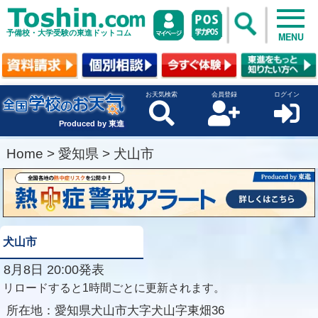
予備校・大学受験の東進ドットコム
MENU
お天気検索
会員登録
ログイン
Produced by 東進
Home
>
愛知県
>
犬山市
犬山市
8月8日 20:00発表
リロードすると1時間ごとに更新されます。
所在地：
愛知県犬山市大字犬山字東畑36