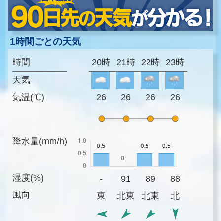
1時間ごとの天気
時間
20時
21時
22時
23時
天気
気温(℃)
26
26
26
26
降水量(mm/h)
湿度(%)
-
91
89
88
風向
東
北東
北東
北