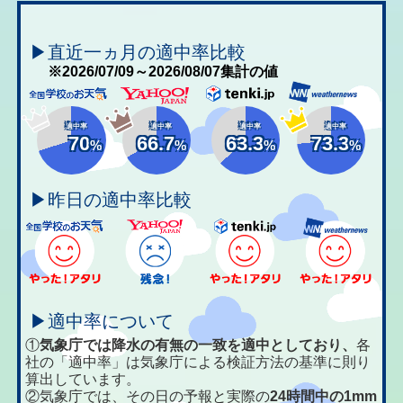
▶直近一ヵ月の適中率比較
※2026/07/09～2026/08/07集計の値
適中率
適中率
適中率
適中率
70
66.7
63.3
73.3
%
%
%
%
▶昨日の適中率比較
▶適中率について
①
気象庁では降水の有無の一致を適中としており、
各
社の「適中率」は気象庁による検証方法の基準に則り
算出しています。
②気象庁では、その日の予報と実際の
24時間中の1mm