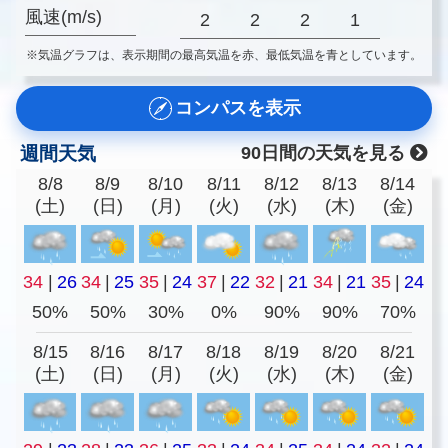
風速(m/s)
2
2
2
1
※気温グラフは、表示期間の最高気温を赤、最低気温を青としています。
コンパスを表示
週間天気
90日間の天気を見る
8/8
8/9
8/10
8/11
8/12
8/13
8/14
(土)
(日)
(月)
(火)
(水)
(木)
(金)
34
|
26
34
|
25
35
|
24
37
|
22
32
|
21
34
|
21
35
|
24
50%
50%
30%
0%
90%
90%
70%
8/15
8/16
8/17
8/18
8/19
8/20
8/21
(土)
(日)
(月)
(火)
(水)
(木)
(金)