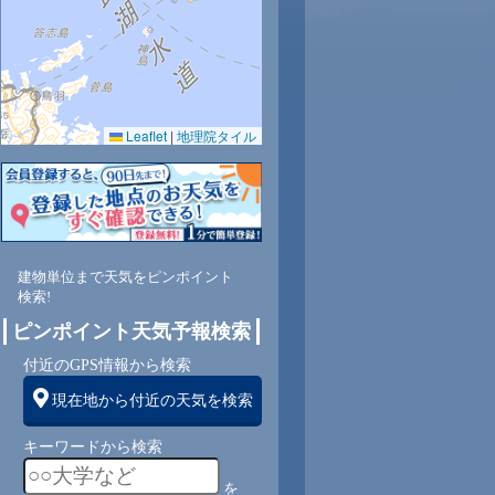
Leaflet
|
地理院タイル
5
60
57
56
56
57
60
64
67
西
南西
南西
南西
南西
南
南
南
南
建物単位まで天気をピンポイント
検索!
1
2
2
3
3
2
2
2
ピンポイント天気予報検索
付近のGPS情報から検索
現在地から付近の天気を検索
キーワードから検索
を