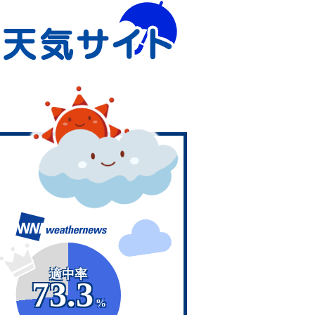
適中率
73.3
%