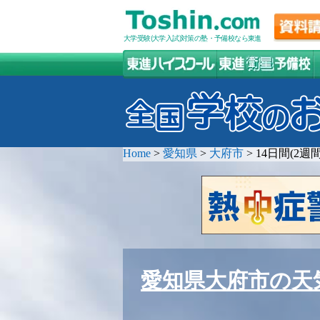
大学受験(大学入試)対策の塾・予備校なら東進
Home
>
愛知県
>
大府市
>
14日間(2
愛知県大府市の天