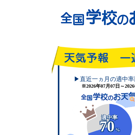
頑張れ！学校のお天気
▶直近一ヵ月の適中率
※2026年07月07日～20
適中率
70
%