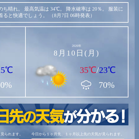
のち晴れ。
最高気温は
34℃。
降水確率は
20％。
服装に
着ると快適でしょう。
（8月7日 06時発表）
2026年
8月10日(月)
25℃
35℃
/
23℃
30%
70%
に見られます。
今日から１ヶ月先、１ヶ月以上先の天気が見られます。