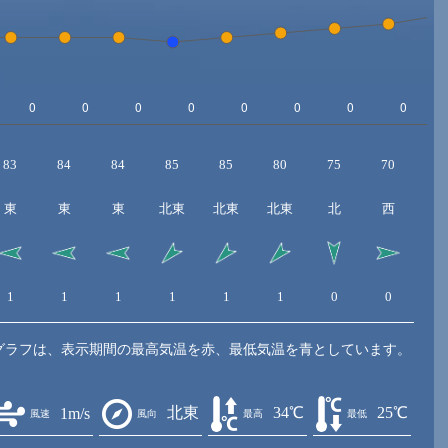
83
84
84
85
85
80
75
70
6
東
東
東
北東
北東
北東
北
西
1
1
1
1
1
1
0
0
1
グラフは、表示期間の最高気温を赤、最低気温を青としています。
北東
34℃
25℃
1m/s
風速
風向
最高
最低