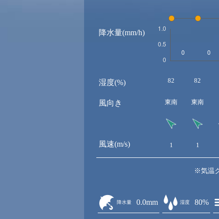
降水量(mm/h)
82
82
湿度(%)
東南
東南
風向き
風速(m/s)
1
1
※気温
0.0mm
80%
降水量
湿度