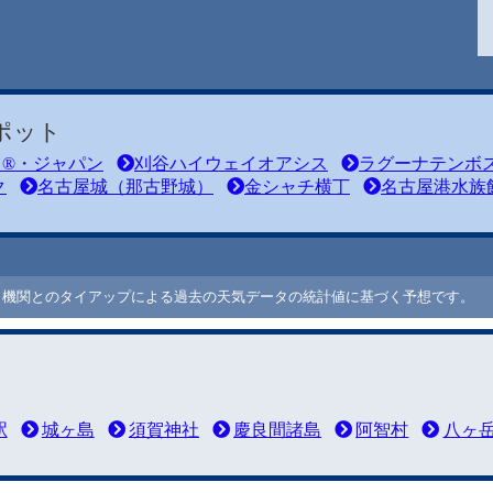
ポット
ド®・ジャパン
刈谷ハイウェイオアシス
ラグーナテンボ
ク
名古屋城（那古野城）
金シャチ横丁
名古屋港水族
ート機関とのタイアップによる過去の天気データの統計値に基づく予想です。
駅
城ヶ島
須賀神社
慶良間諸島
阿智村
八ヶ