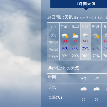
1時間天気
14日間の天気
日付をクリックすると、
(金)
(土)
(日)
(月)
7
8
9
10
11
日付
天気
34℃
34℃
34℃
35℃
3
最高気温
26℃
27℃
25℃
23℃
2
最低気温
20%
20%
30%
70%
7
降水確率
1時間ごとの天気
時間
0時
1時
天気
気温(℃)
26
26