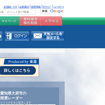
全国統一ﾃｽﾄ
企業案内
採用情報
ｻｲﾄﾏｯﾌﾟ
ﾆｭｰｽﾘﾘｰｽ
愛知県大府市の
雨雲レーダー
クリックすると拡大します