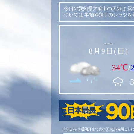
今日の愛知県大府市の天気は
曇
ついては
半袖や薄手のシャツを
2026年
8月9日(日)
34℃
/
今日から２週間分まで先の天気が時間ごと