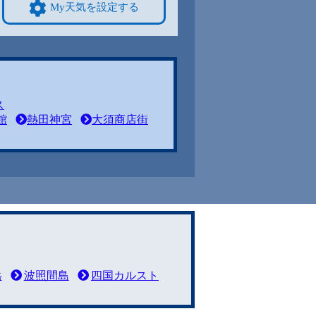
My天気を設定する
ス
館
熱田神宮
大須商店街
岳
波照間島
四国カルスト