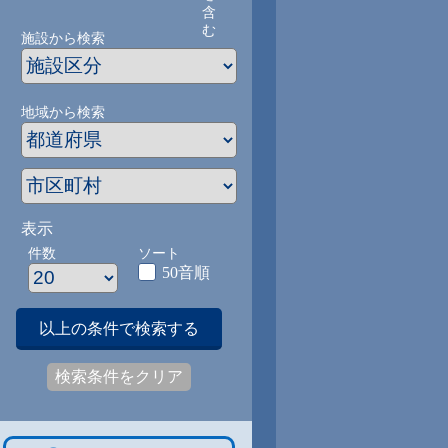
含
む
施設から検索
地域から検索
表示
件数
ソート
50音順
以上の条件で検索する
検索条件をクリア