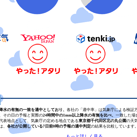
降水の有無の一致を適中としており、
各社の「適中率」は気象庁による検証
、その日の予報と実際の
24時間中の1mm以上降水の有無を比べ、
一致した場
代表地点として、気象庁の定める地点である
東京都千代田区北の丸公園
の天
は、
各社が公開している7日前0時の予報の適中判定
の結果を比較しています
もっと詳しく見る