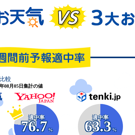
比較
26年08月05日集計の値
適中率
適中率
76.7
63.3
%
%