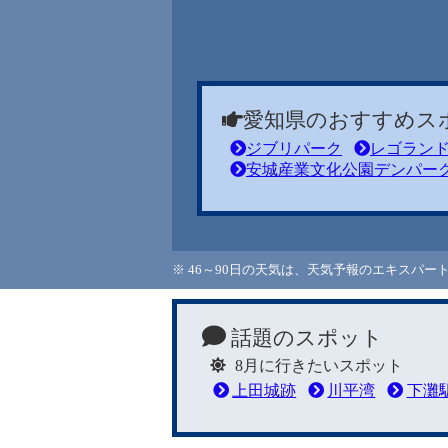
愛知県のおすすめス
ジブリパーク
レゴラン
安城産業文化公園デンパー
※ 46～90日の天気は、天気予報のエキスパ
話題のスポット
8月に行きたいスポット
上田城跡
川平湾
下灘