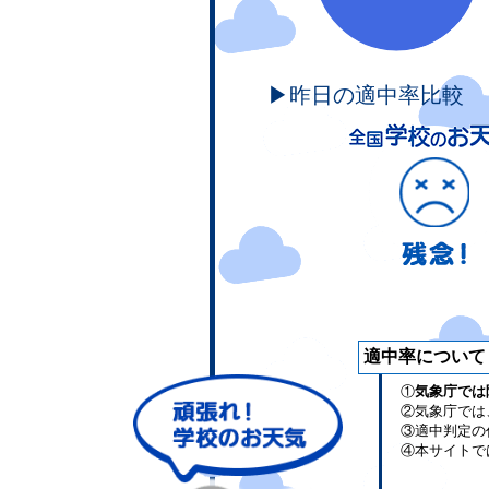
▶昨日の適中率比較
適中率について
①
気象庁では
②気象庁では
③適中判定の
④本サイトで