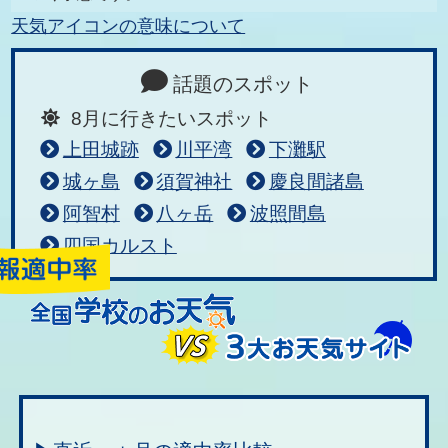
天気アイコンの意味について
話題のスポット
8月に行きたいスポット
上田城跡
川平湾
下灘駅
城ヶ島
須賀神社
慶良間諸島
阿智村
八ヶ岳
波照間島
四国カルスト