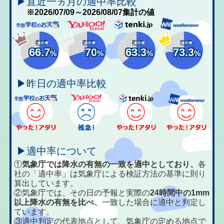
▶直近一ヵ月の適中率比較
※2026/07/09～2026/08/07集計の値
適中率
適中率
適中率
適中率
66.7
70
63.3
73.3
%
%
%
%
▶昨日の適中率比較
▶適中率について
①
気象庁では降水の有無の一致を適中としており、
各
社の「適中率」は気象庁による検証方法の基準に則り
算出しています。
②気象庁では、その日の予報と実際の
24時間中の1mm
以上降水の有無を比べ、
一致した場合に適中と判定し
ています。
③適中判定の代表地点として、気象庁の定める地点で