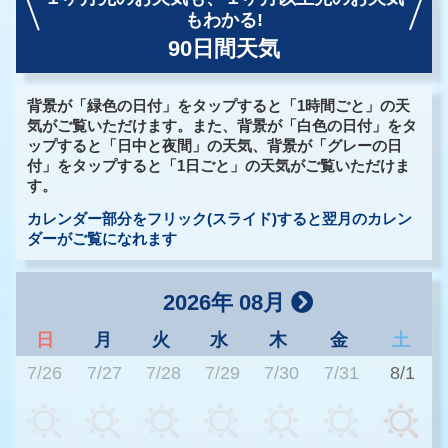
もわかる!
90日間天気
背景が「緑色の日付」をタップすると「1時間ごと」の天
気がご覧いただけます。また、背景が「白色の日付」をタ
ップすると「日中と夜間」の天気、背景が「グレーの日
付」をタップすると「1日ごと」の天気がご覧いただけま
す。
カレンダー部分をフリック(スライド)すると翌月のカレン
ダーがご覧になれます
2026年 08月
日
月
火
水
木
金
土
7/26
7/27
7/28
7/29
7/30
7/31
8/1
3