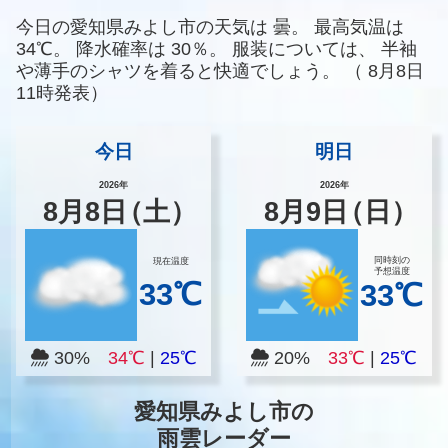
今日の愛知県みよし市の天気は
曇。
最高気温は
34℃。
降水確率は
30％。
服装については、
半袖
や薄手のシャツを着ると快適でしょう。
（
8月8日
11時発表）
今日
明日
2026年
2026年
8
月
8
日
（土）
8
月
9
日
（日）
同時刻の
現在温度
予想温度
33℃
33℃
30%
34℃
|
25℃
20%
33℃
|
25℃
愛知県みよし市の
雨雲レーダー