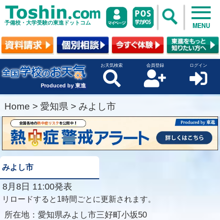
予備校・大学受験の東進ドットコム
MENU
お天気検索
会員登録
ログイン
Produced by 東進
Home
>
愛知県
>
みよし市
みよし市
8月8日 11:00発表
リロードすると1時間ごとに更新されます。
所在地：
愛知県みよし市三好町小坂50