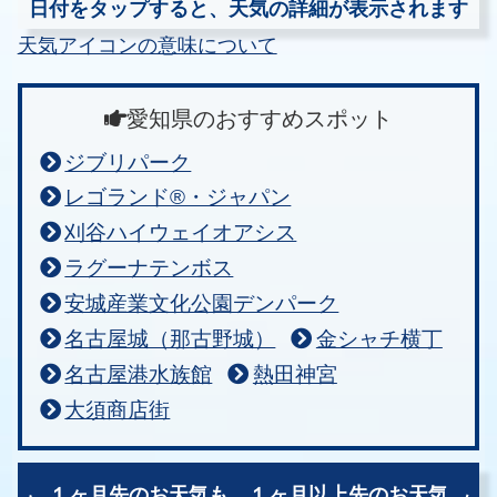
日付をタップすると、天気の詳細が表示されます
天気アイコンの意味について
愛知県のおすすめスポット
ジブリパーク
レゴランド®・ジャパン
刈谷ハイウェイオアシス
ラグーナテンボス
安城産業文化公園デンパーク
名古屋城（那古野城）
金シャチ横丁
名古屋港水族館
熱田神宮
大須商店街
１ヶ月先のお天気も、
１ヶ月以上先のお天気