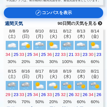
※気温グラフは、表示期間の最高気温を赤、最低気温を青としています。
コンパスを表示
週間天気
90日間の天気を見る
8/8
8/9
8/10
8/11
8/12
8/13
8/14
(土)
(日)
(月)
(火)
(水)
(木)
(金)
34
|
25
33
|
25
34
|
25
36
|
22
33
|
21
33
|
23
30
|
23
30%
20%
30%
30%
100%
80%
60%
8/15
8/16
8/17
8/18
8/19
8/20
8/21
(土)
(日)
(月)
(火)
(水)
(木)
(金)
29
|
23
33
|
25
34
|
26
33
|
25
32
|
26
32
|
26
34
|
26
90%
70%
50%
20%
20%
60%
60%