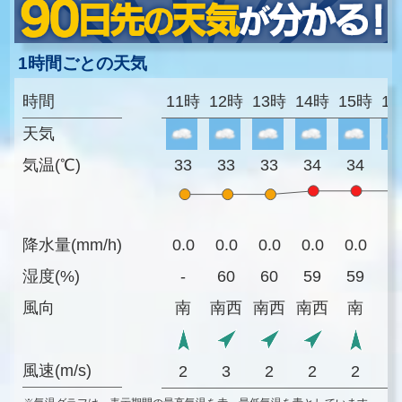
1時間ごとの天気
時間
11時
12時
13時
14時
15時
1
天気
気温(℃)
33
33
33
34
34
3
降水量(mm/h)
0.0
0.0
0.0
0.0
0.0
0
湿度(%)
-
60
60
59
59
5
風向
南
南西
南西
南西
南
風速(m/s)
2
3
2
2
2