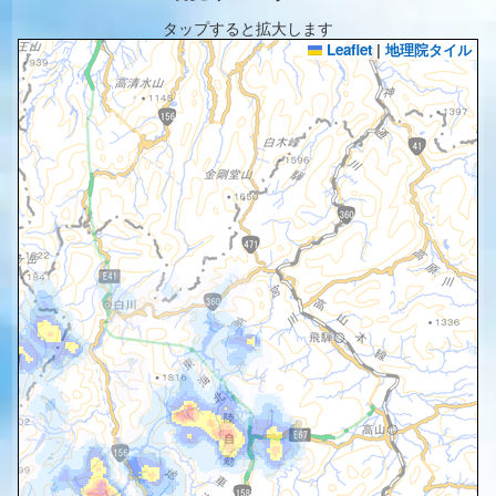
タップすると拡大します
Leaflet
|
地理院タイル