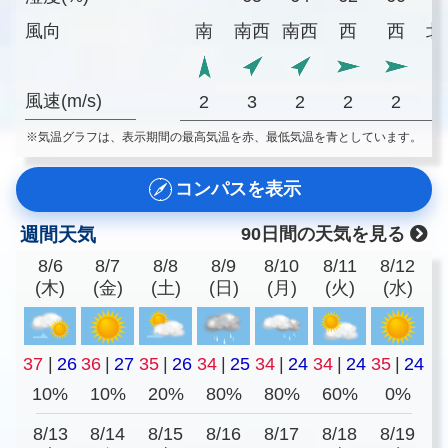
風向
南
南西
南西
西
西
北
風速(m/s)
2
3
2
2
2
※気温グラフは、表示期間の最高気温を赤、最低気温を青としています。
コンパスを表示
週間天気
90日間の天気を見る
8/6
8/7
8/8
8/9
8/10
8/11
8/12
(木)
(金)
(土)
(日)
(月)
(火)
(水)
37
|
26
36
|
27
35
|
26
34
|
25
34
|
24
34
|
24
35
|
24
10%
10%
20%
80%
80%
60%
0%
8/13
8/14
8/15
8/16
8/17
8/18
8/19