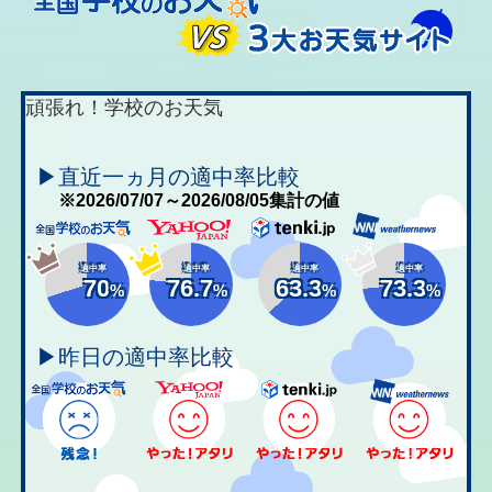
頑張れ！学校のお天気
▶直近一ヵ月の適中率比較
※2026/07/07～2026/08/05集計の値
適中率
適中率
適中率
適中率
70
76.7
63.3
73.3
%
%
%
%
▶昨日の適中率比較