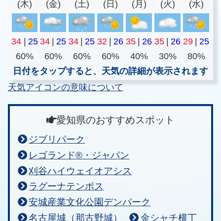
(木)
(金)
(土)
(日)
(月)
(火)
(水)
34
|
25
34
|
25
34
|
25
32
|
26
35
|
26
35
|
26
29
|
25
60%
60%
60%
60%
40%
30%
80%
日付をタップすると、天気の詳細が表示されます
天気アイコンの意味について
愛知県のおすすめスポット
ジブリパーク
レゴランド®・ジャパン
刈谷ハイウェイオアシス
ラグーナテンボス
安城産業文化公園デンパーク
名古屋城（那古野城）
金シャチ横丁