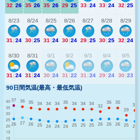
32
|
26
35
|
26
35
|
26
29
|
25
33
|
24
33
|
24
32
|
25
2
8/23
8/24
8/25
8/26
8/27
8/28
8/29
31
|
24
30
|
25
31
|
24
30
|
24
29
|
25
30
|
25
32
|
24
2
8/30
8/31
9/1
9/2
9/3
9/4
9/5
31
|
24
31
|
24
30
|
24
31
|
22
31
|
24
29
|
24
30
|
23
90日間気温(最高・最低気温)