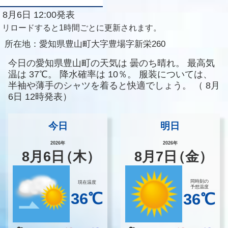
8月6日 12:00発表
リロードすると1時間ごとに更新されます。
所在地：
愛知県豊山町大字豊場字新栄260
今日の愛知県豊山町の天気は
曇のち晴れ。
最高気
温は
37℃。
降水確率は
10％。
服装については、
半袖や薄手のシャツを着ると快適でしょう。
（
8月
6日 12時発表）
今日
明日
2026年
2026年
8
月
6
日
（木）
8
月
7
日
（金）
同時刻の
現在温度
予想温度
36℃
36℃