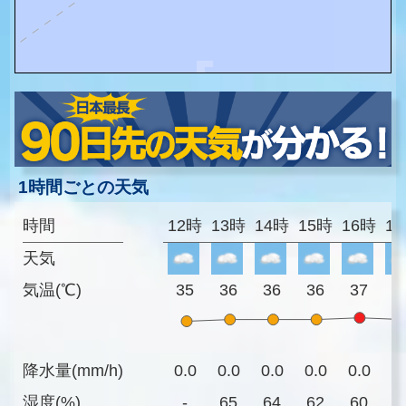
1時間ごとの天気
時間
12時
13時
14時
15時
16時
1
天気
気温(℃)
35
36
36
36
37
3
降水量(mm/h)
0.0
0.0
0.0
0.0
0.0
0
湿度(%)
-
65
64
62
60
5