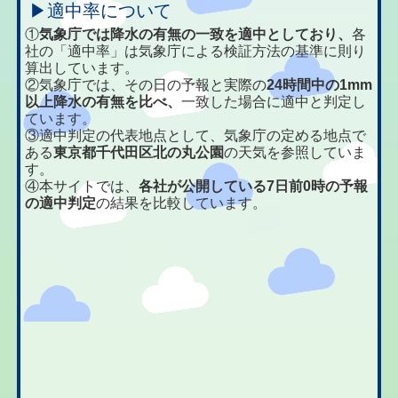
▶適中率について
①
気象庁では降水の有無の一致を適中としており、
各
社の「適中率」は気象庁による検証方法の基準に則り
算出しています。
②気象庁では、その日の予報と実際の
24時間中の1mm
以上降水の有無を比べ、
一致した場合に適中と判定し
ています。
③適中判定の代表地点として、気象庁の定める地点で
ある
東京都千代田区北の丸公園
の天気を参照していま
す。
④本サイトでは、
各社が公開している7日前0時の予報
の適中判定
の結果を比較しています。