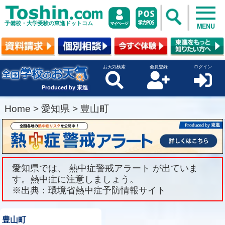
予備校・大学受験の東進ドットコム
MENU
お天気検索
会員登録
ログイン
Produced by 東進
Home
>
愛知県
>
豊山町
愛知県では、 熱中症警戒アラート が出ていま
す。熱中症に注意しましょう。
※出典：環境省熱中症予防情報サイト
豊山町