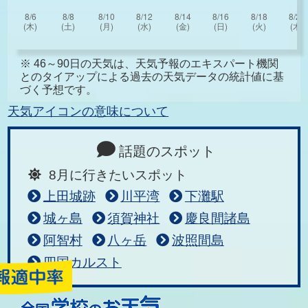
※ 46～90日の天気は、天気予報のエキスパート機関
とのタイアップによる過去の天気データの統計値に基
づく予想です。
天気アイコンの意味について
話題のスポット
8月に行きたいスポット
上田城跡
川平湾
下灘駅
城ヶ島
須賀神社
慶良間諸島
阿智村
八ヶ岳
波照間島
四国カルスト