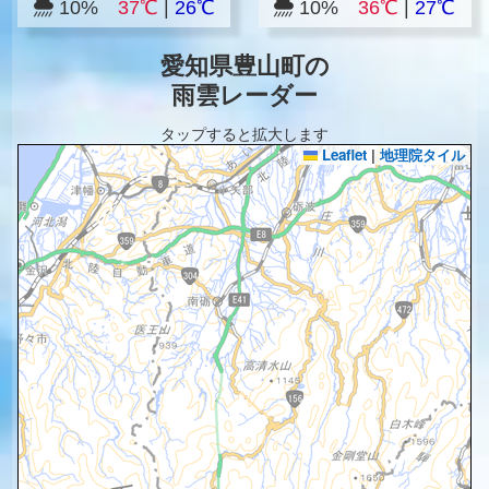
10%
37℃
|
26℃
10%
36℃
|
27℃
愛知県豊山町の
雨雲レーダー
タップすると拡大します
Leaflet
|
地理院タイル