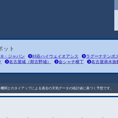
ポット
ド®・ジャパン
刈谷ハイウェイオアシス
ラグーナテンボ
ク
名古屋城（那古野城）
金シャチ横丁
名古屋港水族
ート機関とのタイアップによる過去の天気データの統計値に基づく予想です。