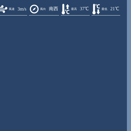
南西
37℃
21℃
3m/s
風速
風向
最高
最低