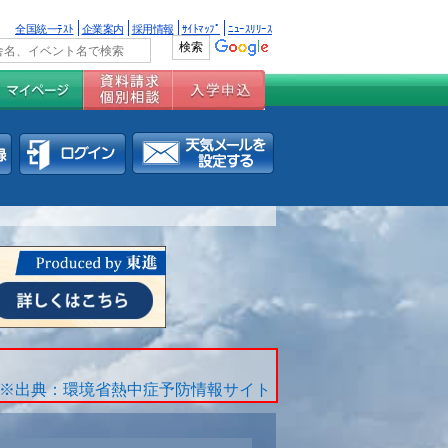
全国統一ﾃｽﾄ
企業案内
採用情報
ｻｲﾄﾏｯﾌﾟ
ﾆｭｰｽﾘﾘｰｽ
※出典：環境省熱中症予防情報サイト