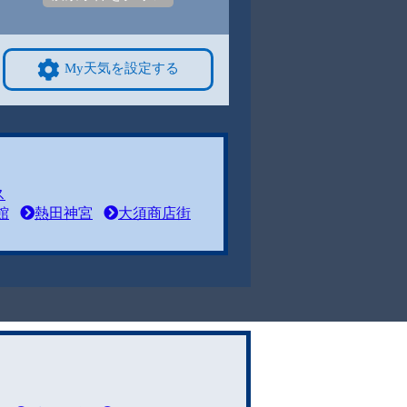
My天気を設定する
ス
館
熱田神宮
大須商店街