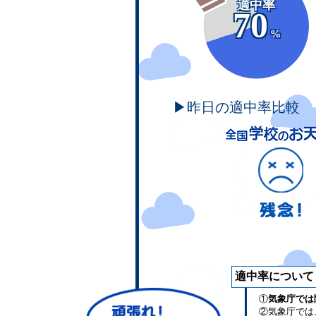
適中率
70
%
▶昨日の適中率比較
適中率について
①
気象庁では
②気象庁では