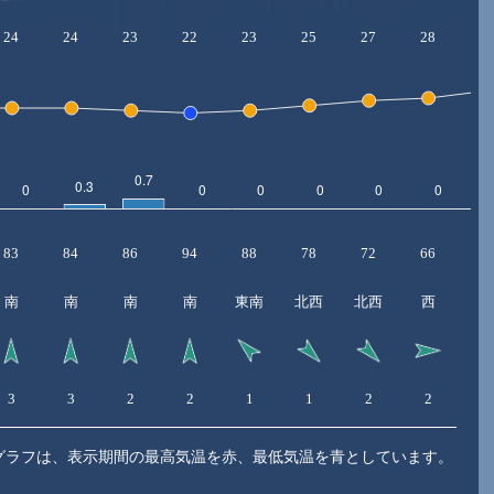
24
24
23
22
23
25
27
28
3
83
84
86
94
88
78
72
66
5
南
南
南
南
東南
北西
北西
西
3
3
2
2
1
1
2
2
3
グラフは、表示期間の最高気温を赤、最低気温を青としています。