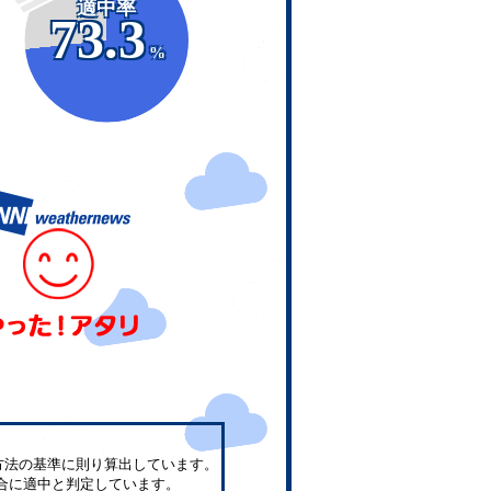
適中率
73.3
%
方法の基準に則り算出しています。
合に適中と判定しています。