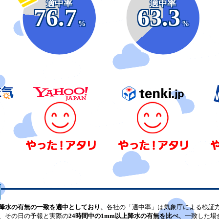
適中率
適中率
76.7
63.3
%
%
降水の有無の一致を適中としており、
各社の「適中率」は気象庁による検証
、その日の予報と実際の
24時間中の1mm以上降水の有無を比べ、
一致した場