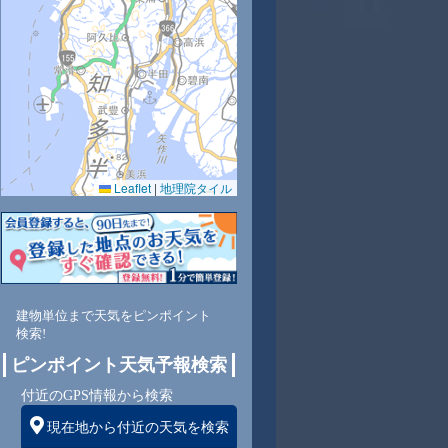
1
32
34
35
36
37
36
35
33
Leaflet
|
地理院タイル
8
50
44
39
36
33
35
39
45
西
南西
南西
南西
南
南
南
南
南
建物単位まで天気をピンポイント
検索!
3
3
4
4
4
5
6
6
ピンポイント天気予報検索
付近のGPS情報から検索
現在地から付近の天気を検索