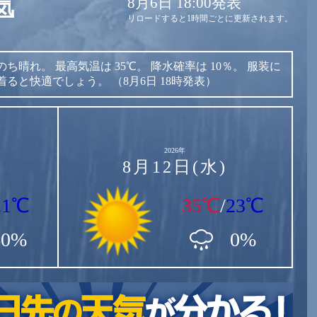
8月6日 18:00発表
気
リロードすると1時間ごとに更新されます。
のち晴れ。
最高気温は
35℃。
降水確率は
10％。
服装に
着ると快適でしょう。
（8月6日 18時発表）
2026年
8月12日(水)
21℃
35℃
/
23℃
60%
0%