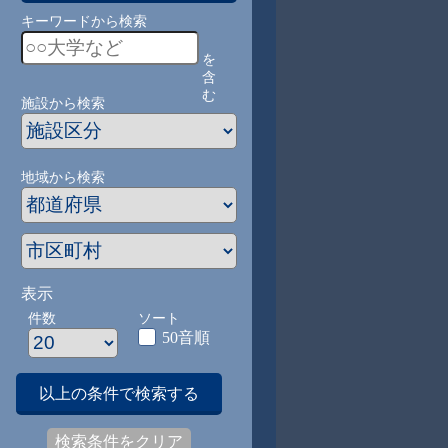
キーワードから検索
を
含
む
施設から検索
地域から検索
表示
件数
ソート
50音順
以上の条件で検索する
検索条件をクリア