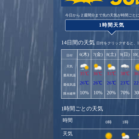
今日から２週間分まで先の天気が時間ごと
1時間天気
14日間の天気
日付をクリックすると、
(木)
(金)
(土)
(日)
6
7
8
9
10
日付
天気
35℃
36℃
33℃
38℃
3
最高気温
26℃
26℃
26℃
23℃
2
最低気温
10%
10%
20%
70%
3
降水確率
1時間ごとの天気
時間
0時
1時
天気