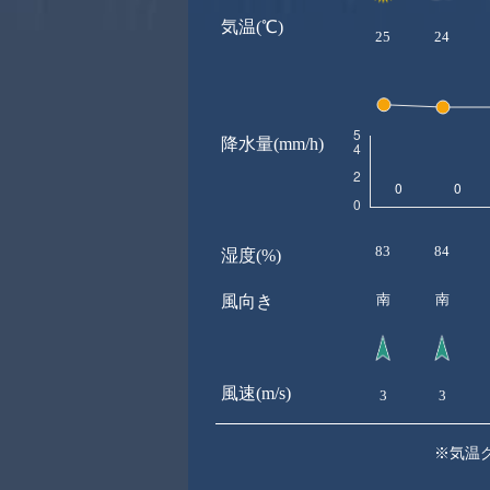
気温(℃)
25
24
降水量(mm/h)
83
84
湿度(%)
南
南
風向き
風速(m/s)
3
3
※気温