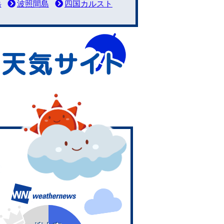
岳
波照間島
四国カルスト