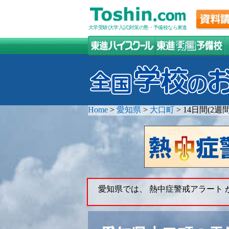
大学受験(大学入試)対策の塾・予備校なら東進
Home
>
愛知県
>
大口町
>
14日間(2
愛知県では、 熱中症警戒アラート