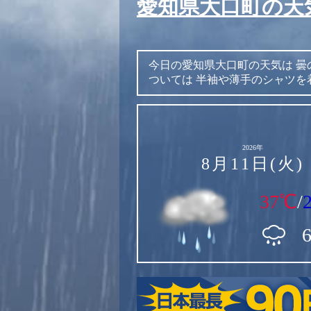
愛知県大口町の天
今日の愛知県大口町の天気は
曇
ついては
半袖や薄手のシャツを
2026年
8月11日(火)
37℃
/