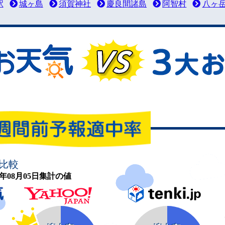
駅
城ヶ島
須賀神社
慶良間諸島
阿智村
八ヶ
比較
26年08月05日集計の値