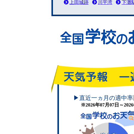
上田城跡
川平湾
下灘
頑張れ！学校のお天気
▶直近一ヵ月の適中率
※2026年07月07日～20