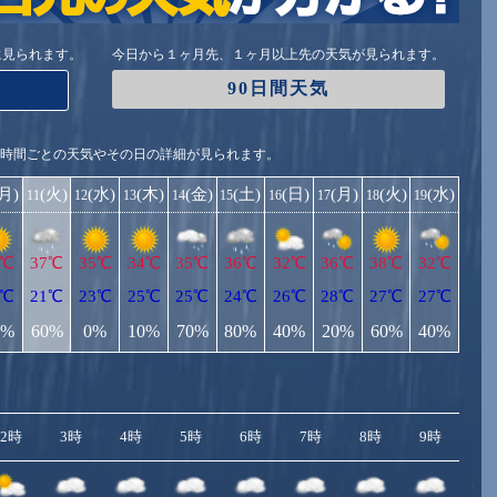
に見られます。
今日から１ヶ月先、１ヶ月以上先の天気が見られます。
90日間天気
1時間ごとの天気やその日の詳細が見られます。
(月)
(火)
(水)
(木)
(金)
(土)
(日)
(月)
(火)
(水)
11
12
13
14
15
16
17
18
19
6℃
37℃
35℃
34℃
35℃
36℃
32℃
36℃
38℃
32℃
2℃
21℃
23℃
25℃
25℃
24℃
26℃
28℃
27℃
27℃
0%
60%
0%
10%
70%
80%
40%
20%
60%
40%
2時
3時
4時
5時
6時
7時
8時
9時
10