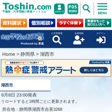
予備校・大学受験の東進ドットコム
MENU
お天気検索
会員登録
ログイン
Produced by 東進
Home
>
静岡県
>
湖西市
湖西市
8月8日 23:00発表
リロードすると1時間ごとに更新されます。
所在地：
静岡県湖西市吉美3268