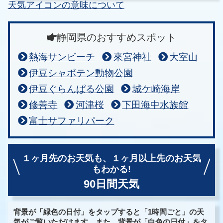
天気アイコンの意味について
静岡県のおすすめスポット
熱海サンビーチ
來宮神社
大室山
伊豆シャボテン動物公園
伊豆ぐらんぱる公園
城ケ崎海岸
修善寺
河津桜
下田海中水族館
富士サファリパーク
１ヶ月先のお天気も、
１ヶ月以上先のお天気
もわかる!
90日間天気
背景が「緑色の日付」をタップすると「1時間ごと」の天
気がご覧いただけます。また、背景が「白色の日付」をタ