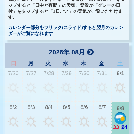
ップすると「日中と夜間」の天気、背景が「グレーの日
付」をタップすると「1日ごと」の天気がご覧いただけま
す。
カレンダー部分をフリック(スライド)すると翌月のカレン
ダーがご覧になれます
2026年 08月
日
月
火
水
木
金
土
7/26
7/27
7/28
7/29
7/30
7/31
8/1
3
8/2
8/3
8/4
8/5
8/6
8/7
8/8
33
|
24
2