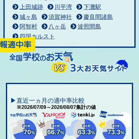
上田城跡
川平湾
下灘駅
城ヶ島
須賀神社
慶良間諸島
阿智村
八ヶ岳
波照間島
四国カルスト
▶直近一ヵ月の適中率比較
※2026/07/09～2026/08/07集計の値
適中率
適中率
適中率
適中率
70
66.7
63.3
73.3
%
%
%
%