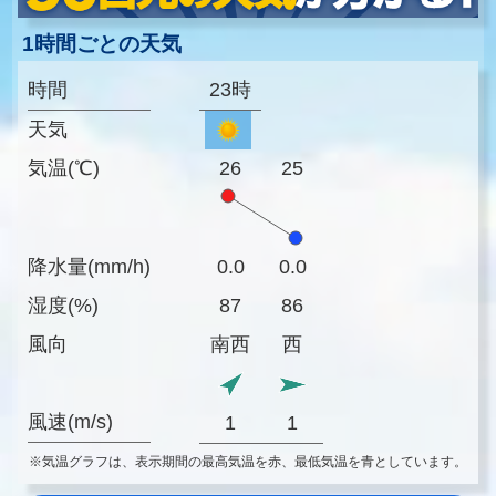
1時間ごとの天気
時間
23時
天気
気温(℃)
26
25
降水量(mm/h)
0.0
0.0
湿度(%)
87
86
風向
南西
西
風速(m/s)
1
1
※気温グラフは、表示期間の最高気温を赤、最低気温を青としています。