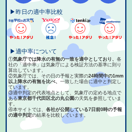
▶昨日の適中率比較
▶適中率について
①
気象庁では降水の有無の一致を適中としており、
各
社の「適中率」は気象庁による検証方法の基準に則り
算出しています。
②気象庁では、その日の予報と実際の
24時間中の1mm
以上降水の有無を比べ、
一致した場合に適中と判定し
ています。
③適中判定の代表地点として、気象庁の定める地点で
ある
東京都千代田区北の丸公園
の天気を参照していま
す。
④本サイトでは、
各社が公開している7日前0時の予報
の適中判定
の結果を比較しています。