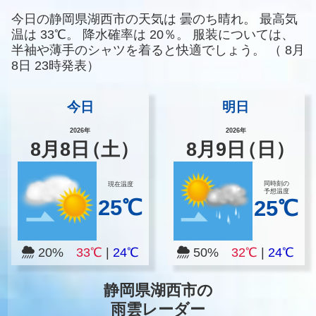
今日の静岡県湖西市の天気は
曇のち晴れ。
最高気
温は
33℃。
降水確率は
20％。
服装については、
半袖や薄手のシャツを着ると快適でしょう。
（
8月
8日 23時発表）
今日
明日
2026年
2026年
8
月
8
日
（土）
8
月
9
日
（日）
同時刻の
現在温度
予想温度
25℃
25℃
20%
33℃
|
24℃
50%
32℃
|
24℃
静岡県湖西市の
雨雲レーダー