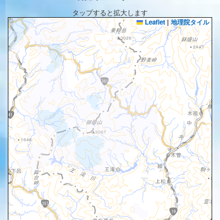
タップすると拡大します
Leaflet
|
地理院タイル