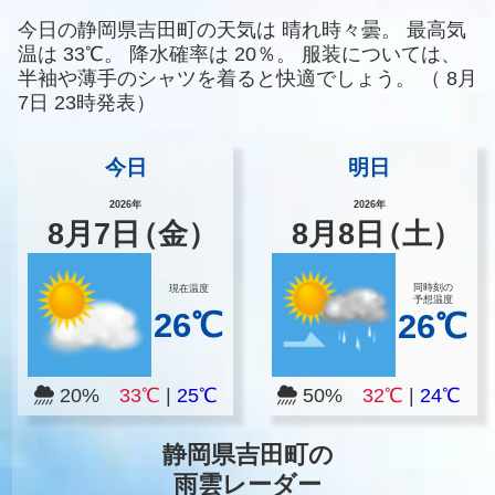
今日の静岡県吉田町の天気は
晴れ時々曇。
最高気
温は
33℃。
降水確率は
20％。
服装については、
半袖や薄手のシャツを着ると快適でしょう。
（
8月
7日 23時発表）
今日
明日
2026年
2026年
8
月
7
日
（金）
8
月
8
日
（土）
同時刻の
現在温度
予想温度
26℃
26℃
20%
33℃
|
25℃
50%
32℃
|
24℃
静岡県吉田町の
雨雲レーダー