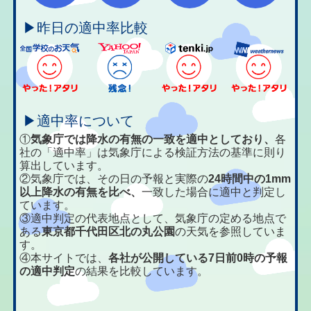
▶昨日の適中率比較
▶適中率について
①
気象庁では降水の有無の一致を適中としており、
各
社の「適中率」は気象庁による検証方法の基準に則り
算出しています。
②気象庁では、その日の予報と実際の
24時間中の1mm
以上降水の有無を比べ、
一致した場合に適中と判定し
ています。
③適中判定の代表地点として、気象庁の定める地点で
ある
東京都千代田区北の丸公園
の天気を参照していま
す。
④本サイトでは、
各社が公開している7日前0時の予報
の適中判定
の結果を比較しています。