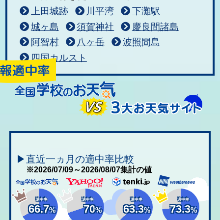
上田城跡
川平湾
下灘駅
城ヶ島
須賀神社
慶良間諸島
阿智村
八ヶ岳
波照間島
四国カルスト
▶直近一ヵ月の適中率比較
※2026/07/09～2026/08/07集計の値
適中率
適中率
適中率
適中率
66.7
70
63.3
73.3
%
%
%
%