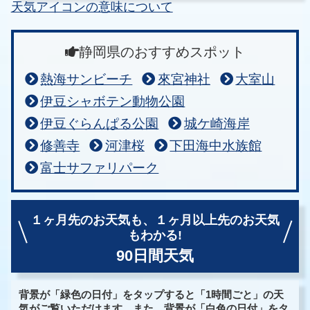
天気アイコンの意味について
静岡県のおすすめスポット
熱海サンビーチ
來宮神社
大室山
伊豆シャボテン動物公園
伊豆ぐらんぱる公園
城ケ崎海岸
修善寺
河津桜
下田海中水族館
富士サファリパーク
１ヶ月先のお天気も、
１ヶ月以上先のお天気
もわかる!
90日間天気
背景が「緑色の日付」をタップすると「1時間ごと」の天
気がご覧いただけます。また、背景が「白色の日付」をタ