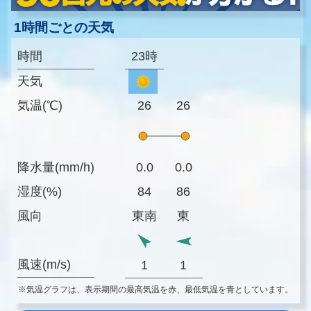
1時間ごとの天気
時間
23時
天気
気温(℃)
26
26
降水量(mm/h)
0.0
0.0
湿度(%)
84
86
風向
東南
東
風速(m/s)
1
1
※気温グラフは、表示期間の最高気温を赤、最低気温を青としています。