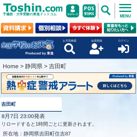
予備校・大学受験の東進ドットコム
MENU
お天気検索
会員登録
ログイン
Produced by 東進
Home
>
静岡県
>
吉田町
吉田町
8月7日 23:00発表
リロードすると1時間ごとに更新されます。
所在地：
静岡県吉田町住吉87