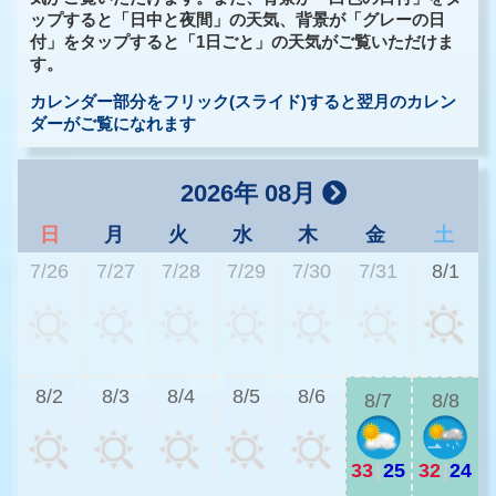
ップすると「日中と夜間」の天気、背景が「グレーの日
付」をタップすると「1日ごと」の天気がご覧いただけま
す。
カレンダー部分をフリック(スライド)すると翌月のカレン
ダーがご覧になれます
2026年 08月
日
月
火
水
木
金
土
7/26
7/27
7/28
7/29
7/30
7/31
8/1
2
8/2
8/3
8/4
8/5
8/6
8/7
8/8
33
|
25
32
|
24
2