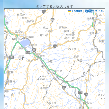
タップすると拡大します
Leaflet
|
地理院タイル