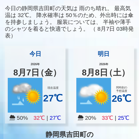
今日の静岡県吉田町の天気は
雨のち晴れ。
最高気
温は
32℃。
降水確率は
50％のため、外出時には傘
を持参しましょう。
服装については、
半袖や薄手
のシャツを着ると快適でしょう。
（
8月7日 03時発
表）
今日
明日
2026年
2026年
8
月
7
日
（金）
8
月
8
日
（土）
同時刻の
現在温度
予想温度
27℃
26℃
50%
32℃
|
27℃
20%
33℃
|
25℃
静岡県吉田町の