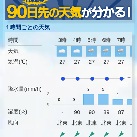
1時間ごとの天気
時間
3時
4時
5時
6時
7時
8
天気
気温(℃)
27
27
27
27
27
2
降水量(mm/h)
湿度(%)
-
90
90
89
87
8
風向
北東
北東
北東
北東
北東
北