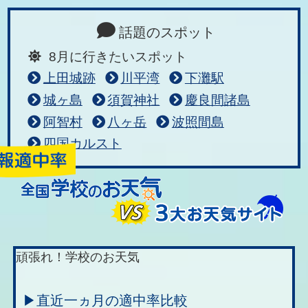
話題のスポット
8月に行きたいスポット
上田城跡
川平湾
下灘駅
城ヶ島
須賀神社
慶良間諸島
阿智村
八ヶ岳
波照間島
四国カルスト
頑張れ！学校のお天気
▶直近一ヵ月の適中率比較