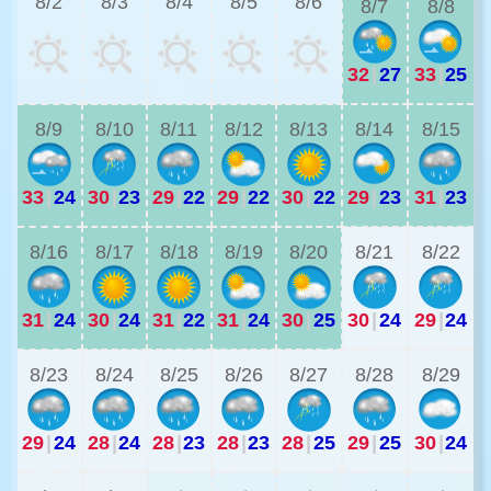
8/2
8/3
8/4
8/5
8/6
8/7
8/8
32
|
27
33
|
25
2
8/9
8/10
8/11
8/12
8/13
8/14
8/15
33
|
24
30
|
23
29
|
22
29
|
22
30
|
22
29
|
23
31
|
23
2
8/16
8/17
8/18
8/19
8/20
8/21
8/22
31
|
24
30
|
24
31
|
22
31
|
24
30
|
25
30
|
24
29
|
24
8/23
8/24
8/25
8/26
8/27
8/28
8/29
29
|
24
28
|
24
28
|
23
28
|
23
28
|
25
29
|
25
30
|
24
2