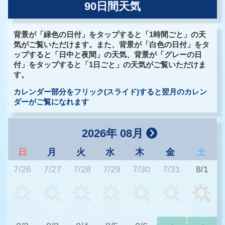
90日間天気
背景が「緑色の日付」をタップすると「1時間ごと」の天
気がご覧いただけます。また、背景が「白色の日付」をタ
ップすると「日中と夜間」の天気、背景が「グレーの日
付」をタップすると「1日ごと」の天気がご覧いただけま
す。
カレンダー部分をフリック(スライド)すると翌月のカレン
ダーがご覧になれます
2026年 08月
日
月
火
水
木
金
土
7/26
7/27
7/28
7/29
7/30
7/31
8/1
2