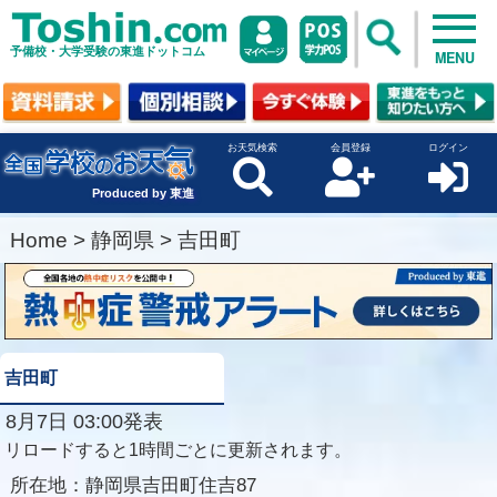
予備校・大学受験の東進ドットコム
MENU
お天気検索
会員登録
ログイン
Produced by 東進
Home
>
静岡県
>
吉田町
吉田町
8月7日 03:00発表
リロードすると1時間ごとに更新されます。
所在地：
静岡県吉田町住吉87