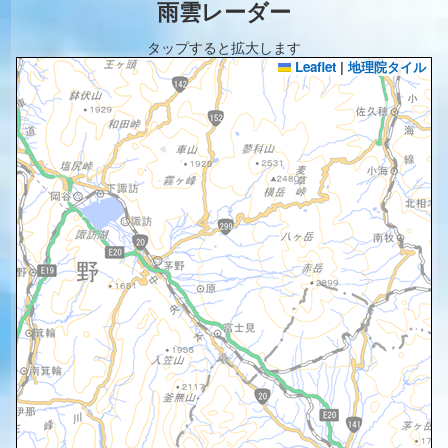
雨雲レーダー
タップすると拡大します
Leaflet
|
地理院タイル