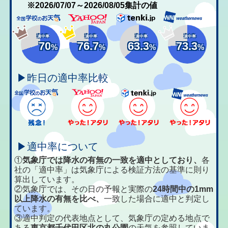
※2026/07/07～2026/08/05集計の値
適中率
適中率
適中率
適中率
70
76.7
63.3
73.3
%
%
%
%
▶昨日の適中率比較
▶適中率について
①
気象庁では降水の有無の一致を適中としており、
各
社の「適中率」は気象庁による検証方法の基準に則り
算出しています。
②気象庁では、その日の予報と実際の
24時間中の1mm
以上降水の有無を比べ、
一致した場合に適中と判定し
ています。
③適中判定の代表地点として、気象庁の定める地点で
ある
東京都千代田区北の丸公園
の天気を参照していま