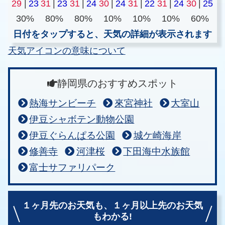
29
|
23
31
|
23
31
|
24
30
|
24
31
|
22
31
|
24
30
|
25
30%
80%
80%
10%
10%
10%
60%
日付をタップすると、天気の詳細が表示されます
天気アイコンの意味について
静岡県のおすすめスポット
熱海サンビーチ
來宮神社
大室山
伊豆シャボテン動物公園
伊豆ぐらんぱる公園
城ケ崎海岸
修善寺
河津桜
下田海中水族館
富士サファリパーク
１ヶ月先のお天気も、
１ヶ月以上先のお天気
もわかる!