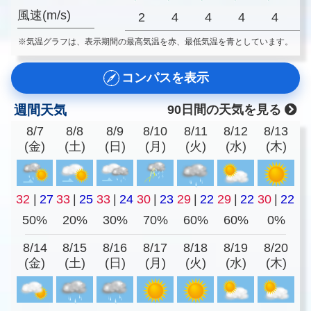
風速(m/s)
2
4
4
4
4
※気温グラフは、表示期間の最高気温を赤、最低気温を青としています。
コンパスを表示
週間天気
90日間の天気を見る
8/7
8/8
8/9
8/10
8/11
8/12
8/13
(金)
(土)
(日)
(月)
(火)
(水)
(木)
32
|
27
33
|
25
33
|
24
30
|
23
29
|
22
29
|
22
30
|
22
50%
20%
30%
70%
60%
60%
0%
8/14
8/15
8/16
8/17
8/18
8/19
8/20
(金)
(土)
(日)
(月)
(火)
(水)
(木)