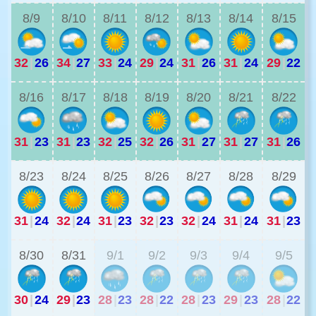
8/9
8/10
8/11
8/12
8/13
8/14
8/15
32
|
26
34
|
27
33
|
24
29
|
24
31
|
26
31
|
24
29
|
22
2
8/16
8/17
8/18
8/19
8/20
8/21
8/22
31
|
23
31
|
23
32
|
25
32
|
26
31
|
27
31
|
27
31
|
26
2
8/23
8/24
8/25
8/26
8/27
8/28
8/29
31
|
24
32
|
24
31
|
23
32
|
23
32
|
24
31
|
24
31
|
23
2
8/30
8/31
9/1
9/2
9/3
9/4
9/5
30
|
24
29
|
23
28
|
23
28
|
22
28
|
23
29
|
23
28
|
22