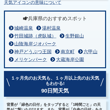
天気アイコンの意味について
兵庫県のおすすめスポット
城崎温泉
湯村温泉
竹田城跡（虎臥城）
生野銀山
山陰海岸ジオパーク
神戸どうぶつ王国
南京町
六甲山
メリケンパーク
大蔵海岸公園
１ヶ月先のお天気も、
１ヶ月以上先のお天気
もわかる!
90日間天気
背景が「緑色の日付」をタップすると「1時間ごと」の天
気がご覧いただけます。また、背景が「白色の日付」をタ