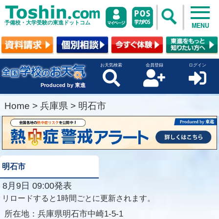
予備校・大学受験の東進ドットコム
MENU
お天気検索
会員登録
ログイン
Produced by 東進
Home
>
兵庫県
>
明石市
明石市
8月9日 09:00発表
リロードすると1時間ごとに更新されます。
所在地：
兵庫県明石市中崎1-5-1