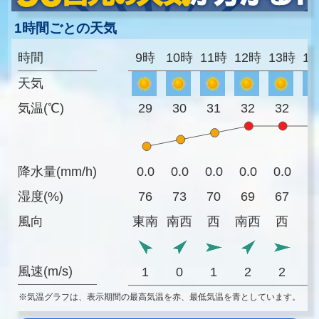
1時間ごとの天気
時間
9時
10時
11時
12時
13時
1
天気
気温(℃)
29
30
31
32
32
3
降水量(mm/h)
0.0
0.0
0.0
0.0
0.0
0
湿度(%)
76
73
70
69
67
6
風向
東南
南西
西
南西
西
風速(m/s)
1
0
1
2
2
※気温グラフは、表示期間の最高気温を赤、最低気温を青としています。