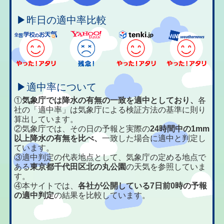
▶昨日の適中率比較
▶適中率について
①
気象庁では降水の有無の一致を適中としており、
各
社の「適中率」は気象庁による検証方法の基準に則り
算出しています。
②気象庁では、その日の予報と実際の
24時間中の1mm
以上降水の有無を比べ、
一致した場合に適中と判定し
ています。
③適中判定の代表地点として、気象庁の定める地点で
ある
東京都千代田区北の丸公園
の天気を参照していま
す。
④本サイトでは、
各社が公開している7日前0時の予報
の適中判定
の結果を比較しています。