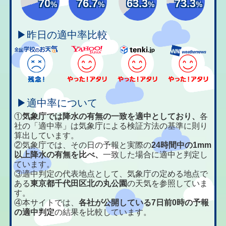
70
76.7
63.3
73.3
%
%
%
%
▶昨日の適中率比較
▶適中率について
①
気象庁では降水の有無の一致を適中としており、
各
社の「適中率」は気象庁による検証方法の基準に則り
算出しています。
②気象庁では、その日の予報と実際の
24時間中の1mm
以上降水の有無を比べ、
一致した場合に適中と判定し
ています。
③適中判定の代表地点として、気象庁の定める地点で
ある
東京都千代田区北の丸公園
の天気を参照していま
す。
④本サイトでは、
各社が公開している7日前0時の予報
の適中判定
の結果を比較しています。