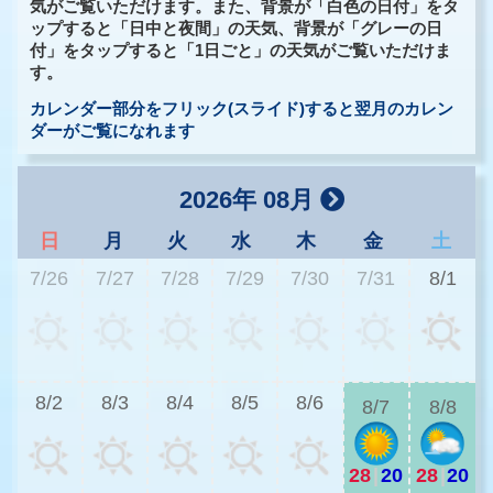
気がご覧いただけます。また、背景が「白色の日付」をタ
ップすると「日中と夜間」の天気、背景が「グレーの日
付」をタップすると「1日ごと」の天気がご覧いただけま
す。
カレンダー部分をフリック(スライド)すると翌月のカレン
ダーがご覧になれます
2026年 08月
日
月
火
水
木
金
土
7/26
7/27
7/28
7/29
7/30
7/31
8/1
2
8/2
8/3
8/4
8/5
8/6
8/7
8/8
28
|
20
28
|
20
2