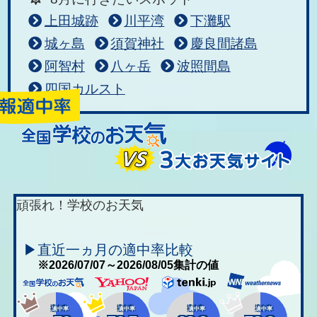
上田城跡
川平湾
下灘駅
城ヶ島
須賀神社
慶良間諸島
阿智村
八ヶ岳
波照間島
四国カルスト
頑張れ！学校のお天気
▶直近一ヵ月の適中率比較
※2026/07/07～2026/08/05集計の値
適中率
適中率
適中率
適中率