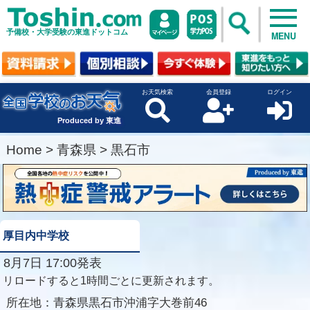
予備校・大学受験の東進ドットコム
MENU
お天気検索
会員登録
ログイン
Produced by 東進
Home
>
青森県
>
黒石市
厚目内中学校
8月7日 17:00発表
リロードすると1時間ごとに更新されます。
所在地：
青森県黒石市沖浦字大巻前46