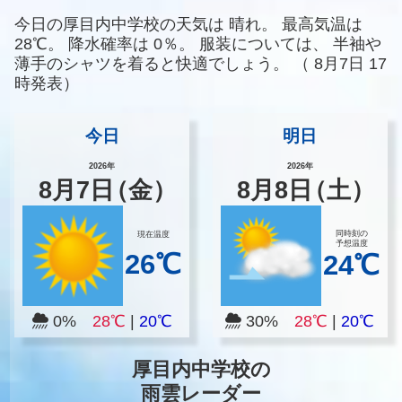
今日の厚目内中学校の天気は
晴れ。
最高気温は
28℃。
降水確率は
0％。
服装については、
半袖や
薄手のシャツを着ると快適でしょう。
（
8月7日 17
時発表）
今日
明日
2026年
2026年
8
月
7
日
（金）
8
月
8
日
（土）
同時刻の
現在温度
予想温度
26℃
24℃
0%
28℃
|
20℃
30%
28℃
|
20℃
厚目内中学校の
雨雲レーダー