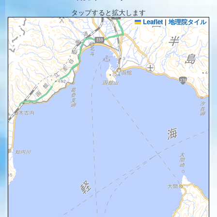
タップすると拡大します
Leaflet
|
地理院タイル