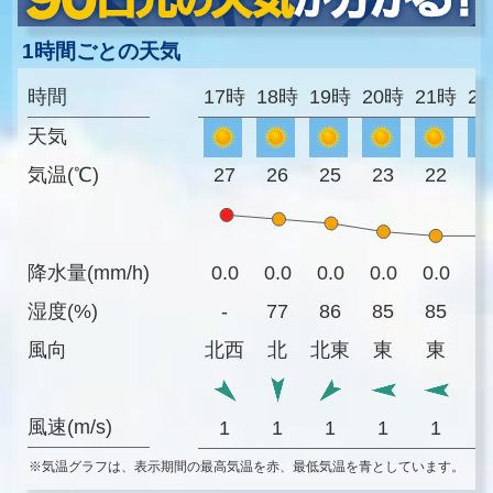
1時間ごとの天気
時間
17時
18時
19時
20時
21時
2
天気
気温(℃)
27
26
25
23
22
2
降水量(mm/h)
0.0
0.0
0.0
0.0
0.0
0
湿度(%)
-
77
86
85
85
8
風向
北西
北
北東
東
東
風速(m/s)
1
1
1
1
1
※気温グラフは、表示期間の最高気温を赤、最低気温を青としています。