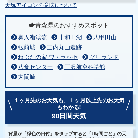
天気アイコンの意味について
青森県のおすすめスポット
奥入瀬渓流
十和田湖
八甲田山
弘前城
三内丸山遺跡
ねぶたの家 ワ・ラッセ
グリランド
八食センター
三沢航空科学館
大間崎
１ヶ月先のお天気も、
１ヶ月以上先のお天気
もわかる!
90日間天気
背景が「緑色の日付」をタップすると「1時間ごと」の天