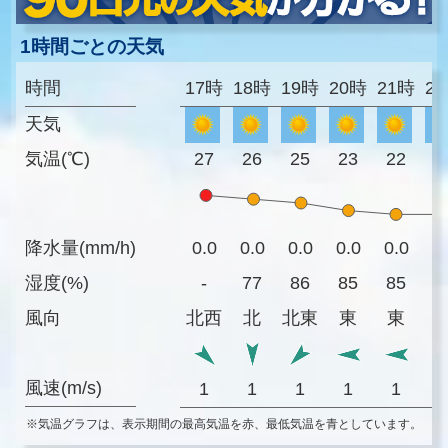
1時間ごとの天気
時間
17時
18時
19時
20時
21時
2
天気
気温(℃)
27
26
25
23
22
2
降水量(mm/h)
0.0
0.0
0.0
0.0
0.0
0
湿度(%)
-
77
86
85
85
8
風向
北西
北
北東
東
東
風速(m/s)
1
1
1
1
1
※気温グラフは、表示期間の最高気温を赤、最低気温を青としています。