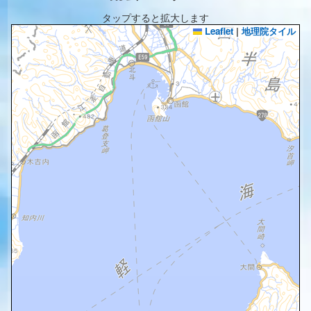
タップすると拡大します
Leaflet
|
地理院タイル