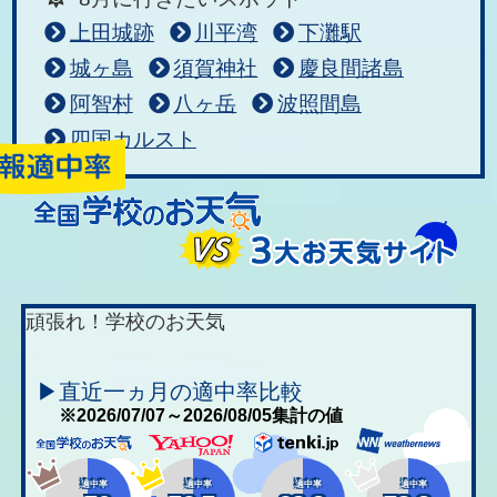
上田城跡
川平湾
下灘駅
城ヶ島
須賀神社
慶良間諸島
阿智村
八ヶ岳
波照間島
四国カルスト
頑張れ！学校のお天気
▶直近一ヵ月の適中率比較
※2026/07/07～2026/08/05集計の値
適中率
適中率
適中率
適中率