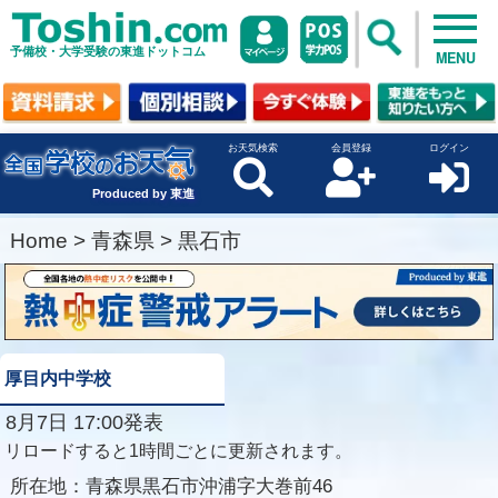
予備校・大学受験の東進ドットコム
MENU
お天気検索
会員登録
ログイン
Produced by 東進
Home
>
青森県
>
黒石市
厚目内中学校
8月7日 17:00発表
リロードすると1時間ごとに更新されます。
所在地：
青森県黒石市沖浦字大巻前46