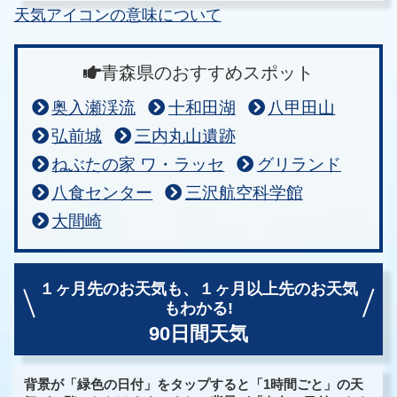
天気アイコンの意味について
青森県のおすすめスポット
奥入瀬渓流
十和田湖
八甲田山
弘前城
三内丸山遺跡
ねぶたの家 ワ・ラッセ
グリランド
八食センター
三沢航空科学館
大間崎
１ヶ月先のお天気も、
１ヶ月以上先のお天気
もわかる!
90日間天気
背景が「緑色の日付」をタップすると「1時間ごと」の天