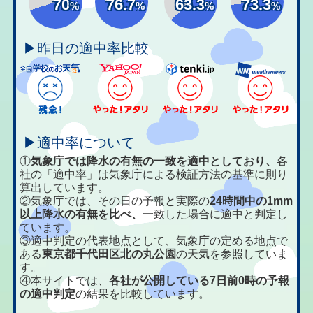
70
76.7
63.3
73.3
%
%
%
%
▶昨日の適中率比較
▶適中率について
①
気象庁では降水の有無の一致を適中としており、
各
社の「適中率」は気象庁による検証方法の基準に則り
算出しています。
②気象庁では、その日の予報と実際の
24時間中の1mm
以上降水の有無を比べ、
一致した場合に適中と判定し
ています。
③適中判定の代表地点として、気象庁の定める地点で
ある
東京都千代田区北の丸公園
の天気を参照していま
す。
④本サイトでは、
各社が公開している7日前0時の予報
の適中判定
の結果を比較しています。