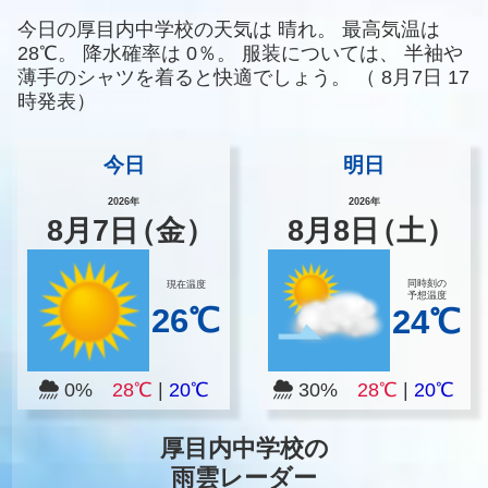
今日の厚目内中学校の天気は
晴れ。
最高気温は
28℃。
降水確率は
0％。
服装については、
半袖や
薄手のシャツを着ると快適でしょう。
（
8月7日 17
時発表）
今日
明日
2026年
2026年
8
月
7
日
（金）
8
月
8
日
（土）
同時刻の
現在温度
予想温度
26℃
24℃
0%
28℃
|
20℃
30%
28℃
|
20℃
厚目内中学校の
雨雲レーダー