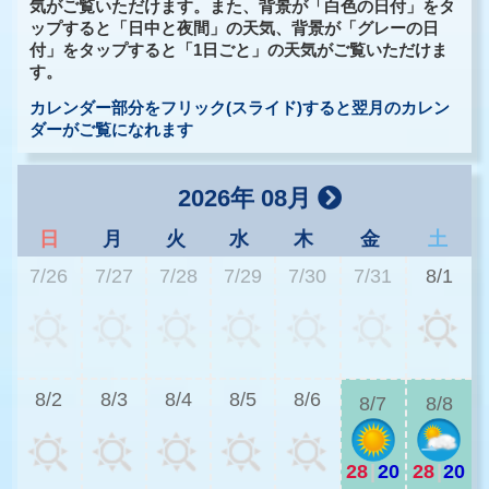
気がご覧いただけます。また、背景が「白色の日付」をタ
ップすると「日中と夜間」の天気、背景が「グレーの日
付」をタップすると「1日ごと」の天気がご覧いただけま
す。
カレンダー部分をフリック(スライド)すると翌月のカレン
ダーがご覧になれます
2026年 08月
日
月
火
水
木
金
土
7/26
7/27
7/28
7/29
7/30
7/31
8/1
2
8/2
8/3
8/4
8/5
8/6
8/7
8/8
28
|
20
28
|
20
2