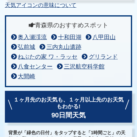
天気アイコンの意味について
青森県のおすすめスポット
奥入瀬渓流
十和田湖
八甲田山
弘前城
三内丸山遺跡
ねぶたの家 ワ・ラッセ
グリランド
八食センター
三沢航空科学館
大間崎
１ヶ月先のお天気も、
１ヶ月以上先のお天気
もわかる!
90日間天気
背景が「緑色の日付」をタップすると「1時間ごと」の天