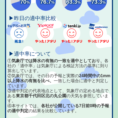
70
76.7
63.3
73.3
%
%
%
%
▶昨日の適中率比較
▶適中率について
①
気象庁では降水の有無の一致を適中としており、
各
社の「適中率」は気象庁による検証方法の基準に則り
算出しています。
②気象庁では、その日の予報と実際の
24時間中の1mm
以上降水の有無を比べ、
一致した場合に適中と判定し
ています。
③適中判定の代表地点として、気象庁の定める地点で
ある
東京都千代田区北の丸公園
の天気を参照していま
す。
④本サイトでは、
各社が公開している7日前0時の予報
の適中判定
の結果を比較しています。