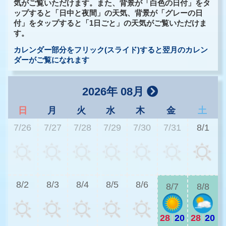
気がご覧いただけます。また、背景が「白色の日付」をタ
ップすると「日中と夜間」の天気、背景が「グレーの日
付」をタップすると「1日ごと」の天気がご覧いただけま
す。
カレンダー部分をフリック(スライド)すると翌月のカレン
ダーがご覧になれます
2026年 08月
日
月
火
水
木
金
土
7/26
7/27
7/28
7/29
7/30
7/31
8/1
2
8/2
8/3
8/4
8/5
8/6
8/7
8/8
28
|
20
28
|
20
2