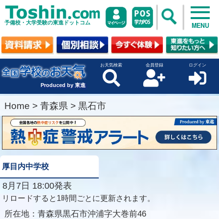
予備校・大学受験の東進ドットコム
MENU
お天気検索
会員登録
ログイン
Produced by 東進
Home
>
青森県
>
黒石市
厚目内中学校
8月7日 18:00発表
リロードすると1時間ごとに更新されます。
所在地：
青森県黒石市沖浦字大巻前46