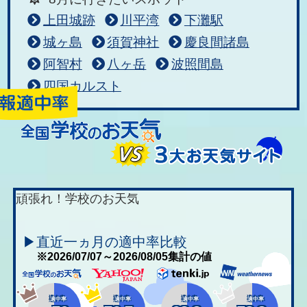
上田城跡
川平湾
下灘駅
城ヶ島
須賀神社
慶良間諸島
阿智村
八ヶ岳
波照間島
四国カルスト
頑張れ！学校のお天気
▶直近一ヵ月の適中率比較
※2026/07/07～2026/08/05集計の値
適中率
適中率
適中率
適中率