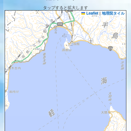
タップすると拡大します
Leaflet
|
地理院タイル