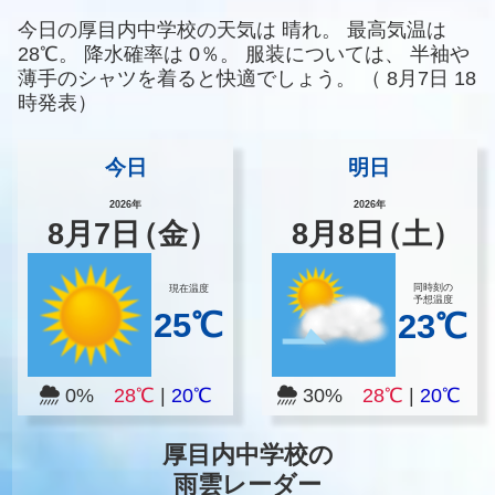
今日の厚目内中学校の天気は
晴れ。
最高気温は
28℃。
降水確率は
0％。
服装については、
半袖や
薄手のシャツを着ると快適でしょう。
（
8月7日 18
時発表）
今日
明日
2026年
2026年
8
月
7
日
（金）
8
月
8
日
（土）
同時刻の
現在温度
予想温度
25℃
23℃
0%
28℃
|
20℃
30%
28℃
|
20℃
厚目内中学校の
雨雲レーダー