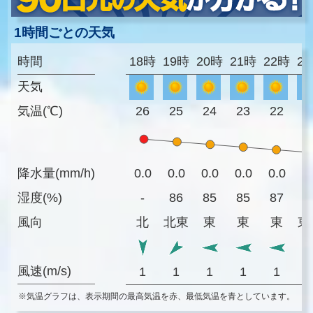
1時間ごとの天気
時間
18時
19時
20時
21時
22時
2
天気
気温(℃)
26
25
24
23
22
2
降水量(mm/h)
0.0
0.0
0.0
0.0
0.0
0
湿度(%)
-
86
85
85
87
8
風向
北
北東
東
東
東
東
風速(m/s)
1
1
1
1
1
※気温グラフは、表示期間の最高気温を赤、最低気温を青としています。