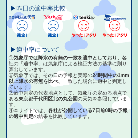
▶昨日の適中率比較
▶適中率について
①
気象庁では降水の有無の一致を適中としており、
各
社の「適中率」は気象庁による検証方法の基準に則り
算出しています。
②気象庁では、その日の予報と実際の
24時間中の1mm
以上降水の有無を比べ、
一致した場合に適中と判定し
ています。
③適中判定の代表地点として、気象庁の定める地点で
ある
東京都千代田区北の丸公園
の天気を参照していま
す。
④本サイトでは、
各社が公開している7日前0時の予報
の適中判定
の結果を比較しています。