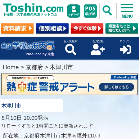
予備校・大学受験の東進ドットコム
MENU
お天気検索
会員登録
ログイン
Produced by 東進
Home
>
京都府
>
木津川市
木津川市
8月10日 10:00発表
リロードすると1時間ごとに更新されます。
所在地：
京都府木津川市木津南垣外110-9