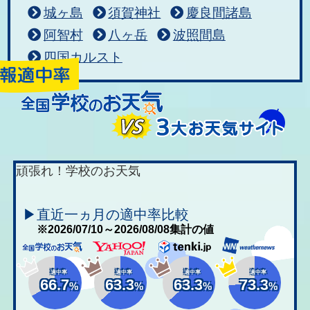
城ヶ島
須賀神社
慶良間諸島
阿智村
八ヶ岳
波照間島
四国カルスト
頑張れ！学校のお天気
▶直近一ヵ月の適中率比較
※2026/07/10～2026/08/08集計の値
適中率
適中率
適中率
適中率
66.7
63.3
63.3
73.3
%
%
%
%