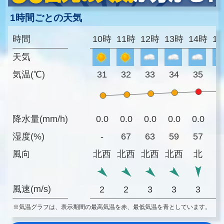
1時間ごとの天気
時間
10時
11時
12時
13時
14時
1
天気
気温(℃)
31
32
33
34
35
3
降水量(mm/h)
0.0
0.0
0.0
0.0
0.0
0
湿度(%)
-
67
63
59
57
5
風向
北西
北西
北西
北西
北
風速(m/s)
2
2
3
3
3
※気温グラフは、表示期間の最高気温を赤、最低気温を青としています。