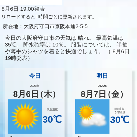
8月6日 19:00発表
リロードすると1時間ごとに更新されます。
所在地：
大阪府守口市京阪本通2-5-5
今日の大阪府守口市の天気は
晴れ。
最高気温は
35℃。
降水確率は
10％。
服装については、
半袖
や薄手のシャツを着ると快適でしょう。
（
8月6日
19時発表）
今日
明日
2026年
2026年
8
月
6
日
（木）
8
月
7
日
（金）
同時刻の
現在温度
予想温度
30℃
30℃