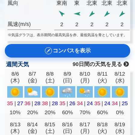
風向
東南
東
北東
北東
北東
風速(m/s)
2
2
2
2
2
※気温グラフは、表示期間の最高気温を赤、最低気温を青としています。
コンパスを表示
週間天気
90日間の天気を見る
8/6
8/7
8/8
8/9
8/10
8/11
8/12
(木)
(金)
(土)
(日)
(月)
(火)
(水)
35
|
27
36
|
28
38
|
28
35
|
26
34
|
24
35
|
24
34
|
25
10%
20%
20%
60%
70%
60%
0%
8/13
8/14
8/15
8/16
8/17
8/18
8/19
(木)
(金)
(土)
(日)
(月)
(火)
(水)