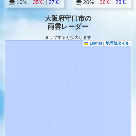
10%
35℃
|
27℃
20%
36℃
|
28℃
大阪府守口市の
雨雲レーダー
タップすると拡大します
Leaflet
|
地理院タイル