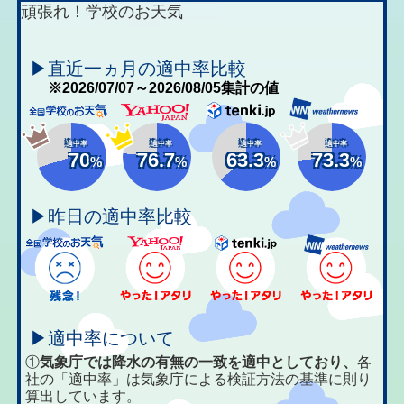
頑張れ！学校のお天気
▶直近一ヵ月の適中率比較
※2026/07/07～2026/08/05集計の値
適中率
適中率
適中率
適中率
70
76.7
63.3
73.3
%
%
%
%
▶昨日の適中率比較
▶適中率について
①
気象庁では降水の有無の一致を適中としており、
各
社の「適中率」は気象庁による検証方法の基準に則り
算出しています。