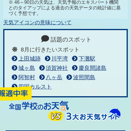
※ 46～90日の天気は、天気予報のエキスパート機関
とのタイアップによる過去の天気データの統計値に基
づく予想です。
天気アイコンの意味について
話題のスポット
8月に行きたいスポット
上田城跡
川平湾
下灘駅
城ヶ島
須賀神社
慶良間諸島
阿智村
八ヶ岳
波照間島
四国カルスト