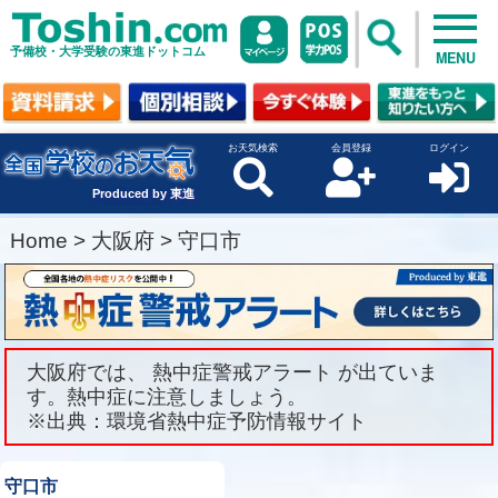
予備校・大学受験の東進ドットコム
MENU
お天気検索
会員登録
ログイン
Produced by 東進
Home
>
大阪府
>
守口市
大阪府では、 熱中症警戒アラート が出ていま
す。熱中症に注意しましょう。
※出典：環境省熱中症予防情報サイト
守口市