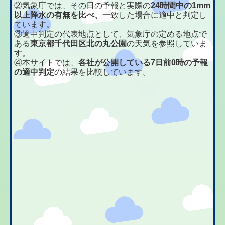
②気象庁では、その日の予報と実際の
24時間中の1mm
以上降水の有無を比べ、
一致した場合に適中と判定し
ています。
③適中判定の代表地点として、気象庁の定める地点で
ある
東京都千代田区北の丸公園
の天気を参照していま
す。
④本サイトでは、
各社が公開している7日前0時の予報
の適中判定
の結果を比較しています。