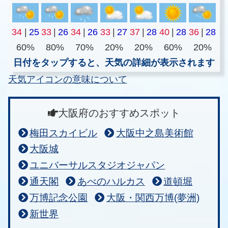
34
|
25
33
|
26
34
|
26
33
|
27
37
|
28
40
|
28
36
|
28
60%
80%
70%
20%
20%
60%
20%
日付をタップすると、天気の詳細が表示されます
天気アイコンの意味について
大阪府のおすすめスポット
梅田スカイビル
大阪中之島美術館
大阪城
ユニバーサルスタジオジャパン
通天閣
あべのハルカス
道頓堀
万博記念公園
大阪・関西万博(夢洲)
新世界