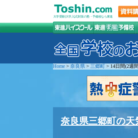
大学受験(大学入試)対策の塾・予備校なら東進
Home
>
奈良県
>
三郷町
>
14日間(2
奈良県三郷町の天