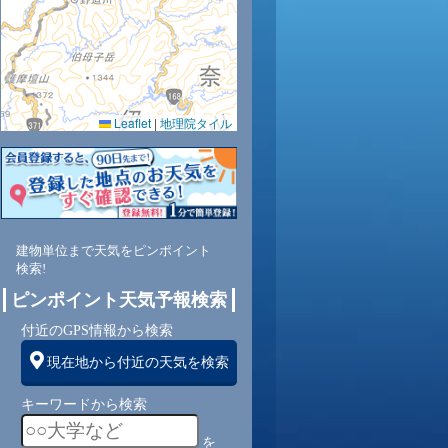
0.0
0.0
0.0
0.0
0.0
0.0
0.0
0.0
0.0
38
38
37
37
40
42
45
48
50
Leaflet
|
地理院タイル
西
北西
北西
北西
北西
北西
北
北
南西
東
3
3
4
4
4
4
4
3
3
建物単位まで天気をピンポイント
検索!
ピンポイント天気予報検索
付近のGPS情報から検索
現在地から付近の天気を検索
キーワードから検索
を