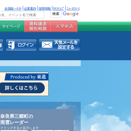
全国統一ﾃｽﾄ
企業案内
採用情報
ｻｲﾄﾏｯﾌﾟ
ﾆｭｰｽﾘﾘｰｽ
奈良県三郷町の
雨雲レーダー
クリックすると拡大します