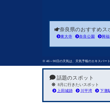
奈良県のおすすめス
東大寺
奈良公園
興福
※ 46～90日の天気は、天気予報のエキスパ
話題のスポット
8月に行きたいスポット
上田城跡
川平湾
下灘