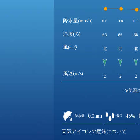
降水量(mm/h)
0.0
0.0
0.0
湿度(%)
63
66
68
風向き
北
北
北
風速(m/s)
2
2
2
※気温
0.0mm
45%
降水量
湿度
天気アイコンの意味について