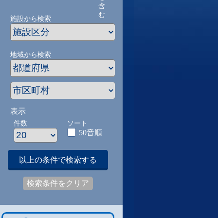
含
む
施設から検索
地域から検索
表示
件数
ソート
50音順
以上の条件で検索する
検索条件をクリア