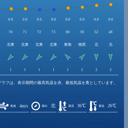
0.0
0.0
0.0
0.0
0.0
0.0
0.0
0.0
0.0
70
71
72
73
66
59
52
48
43
北東
北東
北東
北東
東南
南西
北
北
北
1
1
1
1
1
2
2
2
3
グラフは、表示期間の最高気温を赤、最低気温を青としています。
北
36℃
26℃
4m/s
風速
風向
最高
最低