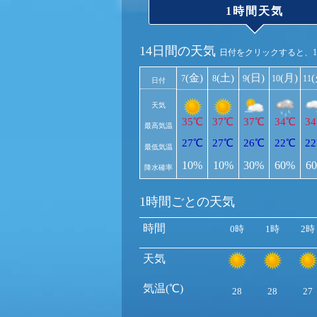
1時間天気
14日間の天気
日付をクリックすると、
(金)
(土)
(日)
(月)
7
8
9
10
11
日付
天気
35℃
37℃
37℃
34℃
3
最高気温
27℃
27℃
26℃
22℃
2
最低気温
10%
10%
30%
60%
6
降水確率
1時間ごとの天気
時間
0時
1時
2時
天気
気温(℃)
28
28
27