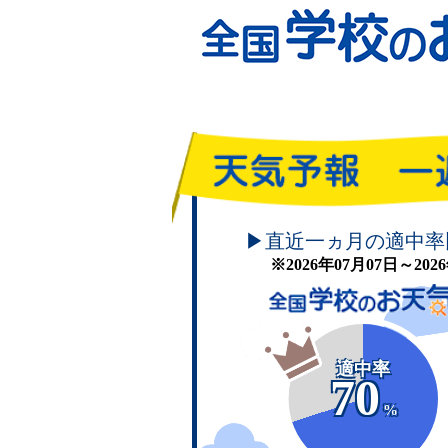
頑張れ！学校のお天気
▶直近一ヵ月の適中率
※2026年07月07日～20
適中率
70
%