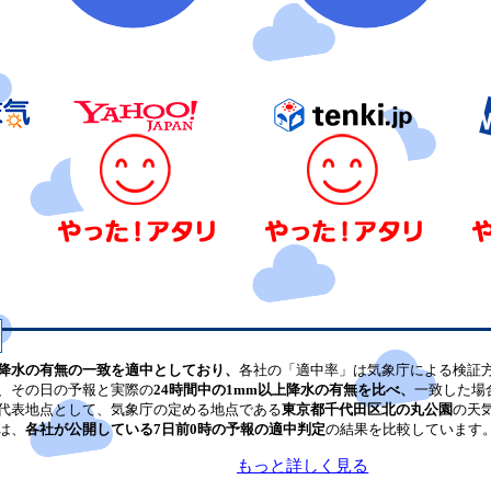
降水の有無の一致を適中としており、
各社の「適中率」は気象庁による検証
、その日の予報と実際の
24時間中の1mm以上降水の有無を比べ、
一致した場
代表地点として、気象庁の定める地点である
東京都千代田区北の丸公園
の天
は、
各社が公開している7日前0時の予報の適中判定
の結果を比較しています
もっと詳しく見る