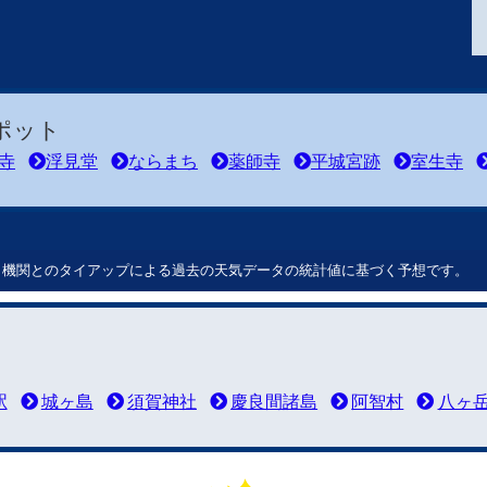
ポット
寺
浮見堂
ならまち
薬師寺
平城宮跡
室生寺
ート機関とのタイアップによる過去の天気データの統計値に基づく予想です。
駅
城ヶ島
須賀神社
慶良間諸島
阿智村
八ヶ