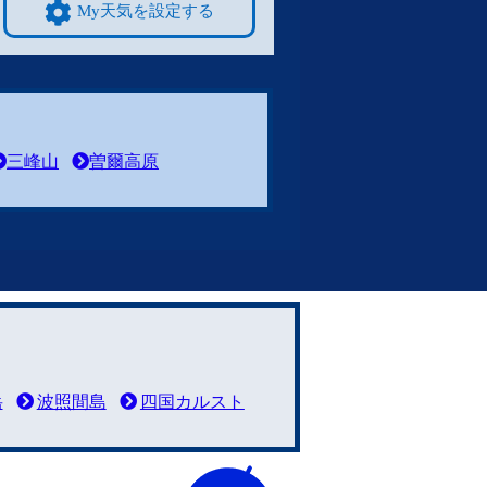
My天気を設定する
三峰山
曽爾高原
岳
波照間島
四国カルスト