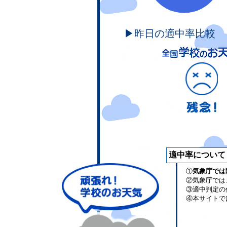
▶昨日の適中率比較
適中率について
①
気象庁では
②気象庁では
③適中判定の
④本サイトで