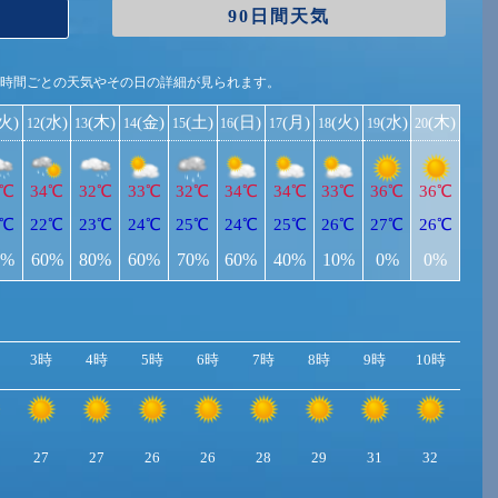
90日間天気
1時間ごとの天気やその日の詳細が見られます。
(火)
(水)
(木)
(金)
(土)
(日)
(月)
(火)
(水)
(木)
12
13
14
15
16
17
18
19
20
4℃
34℃
32℃
33℃
32℃
34℃
34℃
33℃
36℃
36℃
2℃
22℃
23℃
24℃
25℃
24℃
25℃
26℃
27℃
26℃
0%
60%
80%
60%
70%
60%
40%
10%
0%
0%
3時
4時
5時
6時
7時
8時
9時
10時
11
27
27
26
26
28
29
31
32
33