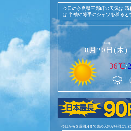
今日の奈良県三郷町の天気は
晴
は
半袖や薄手のシャツを着ると
2026年
8月20日(木)
36℃
/
今日から２週間分まで先の天気が時間ごと