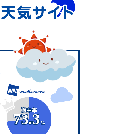
適中率
73.3
%