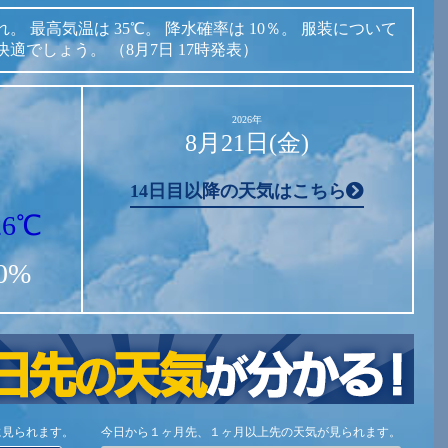
れ。
最高気温は
35℃。
降水確率は
10％。
服装について
快適でしょう。
（8月7日 17時発表）
2026年
8月21日(金)
14日目以降の天気はこちら
26℃
0%
に見られます。
今日から１ヶ月先、１ヶ月以上先の天気が見られます。