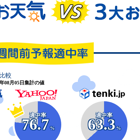
比較
26年08月05日集計の値
適中率
適中率
76.7
63.3
%
%