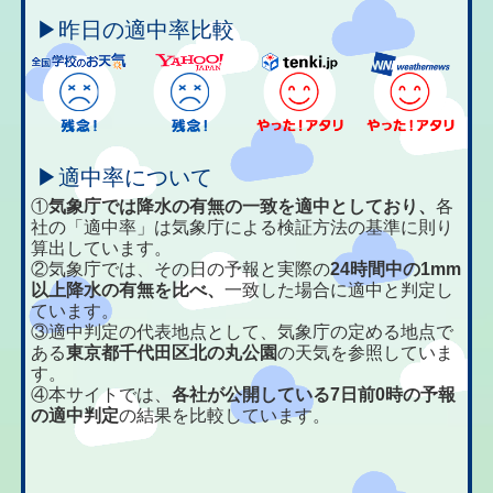
▶昨日の適中率比較
▶適中率について
①
気象庁では降水の有無の一致を適中としており、
各
社の「適中率」は気象庁による検証方法の基準に則り
算出しています。
②気象庁では、その日の予報と実際の
24時間中の1mm
以上降水の有無を比べ、
一致した場合に適中と判定し
ています。
③適中判定の代表地点として、気象庁の定める地点で
ある
東京都千代田区北の丸公園
の天気を参照していま
す。
④本サイトでは、
各社が公開している7日前0時の予報
の適中判定
の結果を比較しています。