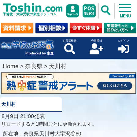
予備校・大学受験の東進ドットコム
MENU
お天気検索
会員登録
ログイン
Produced by 東進
Home
>
奈良県
>
天川村
天川村
8月9日 21:00発表
リロードすると1時間ごとに更新されます。
所在地：
奈良県天川村大字沢谷60