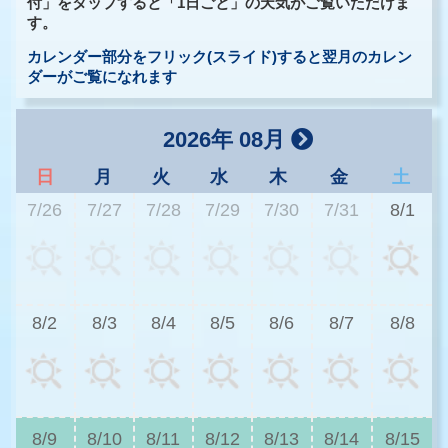
付」をタップすると「1日ごと」の天気がご覧いただけま
す。
カレンダー部分をフリック(スライド)すると翌月のカレン
ダーがご覧になれます
2026年 08月
日
月
火
水
木
金
土
7/26
7/27
7/28
7/29
7/30
7/31
8/1
2
8/2
8/3
8/4
8/5
8/6
8/7
8/8
2
8/9
8/10
8/11
8/12
8/13
8/14
8/15