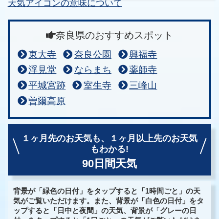
天気アイコンの意味について
奈良県のおすすめスポット
東大寺
奈良公園
興福寺
浮見堂
ならまち
薬師寺
平城宮跡
室生寺
三峰山
曽爾高原
１ヶ月先のお天気も、
１ヶ月以上先のお天気
もわかる!
90日間天気
背景が「緑色の日付」をタップすると「1時間ごと」の天
気がご覧いただけます。また、背景が「白色の日付」をタ
ップすると「日中と夜間」の天気、背景が「グレーの日