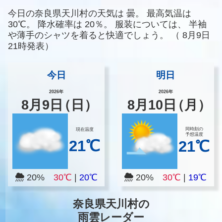
今日の奈良県天川村の天気は
曇。
最高気温は
30℃。
降水確率は
20％。
服装については、
半袖
や薄手のシャツを着ると快適でしょう。
（
8月9日
21時発表）
今日
明日
2026年
2026年
8
月
9
日
（日）
8
月
10
日
（月）
同時刻の
現在温度
予想温度
21℃
21℃
20%
30℃
|
20℃
20%
30℃
|
19℃
奈良県天川村の
雨雲レーダー