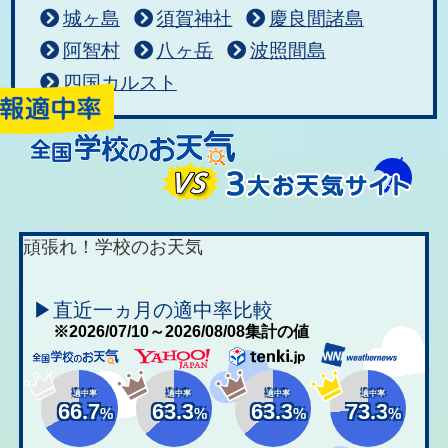
城ヶ島
須賀神社
慶良間諸島
阿智村
八ヶ岳
波照間島
四国カルスト
頑張れ！学校のお天気
▶直近一ヵ月の適中率比較
※2026/07/10～2026/08/08集計の値
適中率
適中率
適中率
適中率
66.7
63.3
63.3
73.3
%
%
%
%