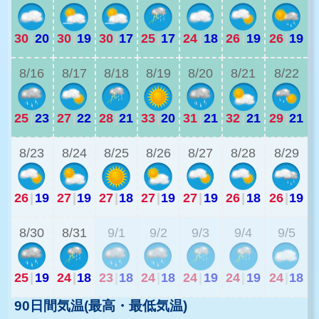
30
|
20
30
|
19
30
|
17
25
|
17
24
|
18
26
|
19
26
|
19
2
8/16
8/17
8/18
8/19
8/20
8/21
8/22
25
|
23
27
|
22
28
|
21
33
|
20
31
|
21
32
|
21
29
|
21
2
8/23
8/24
8/25
8/26
8/27
8/28
8/29
26
|
19
27
|
19
27
|
18
27
|
19
27
|
19
26
|
18
26
|
19
2
8/30
8/31
9/1
9/2
9/3
9/4
9/5
25
|
19
24
|
18
23
|
18
24
|
18
24
|
19
24
|
19
24
|
18
90日間気温(最高・最低気温)