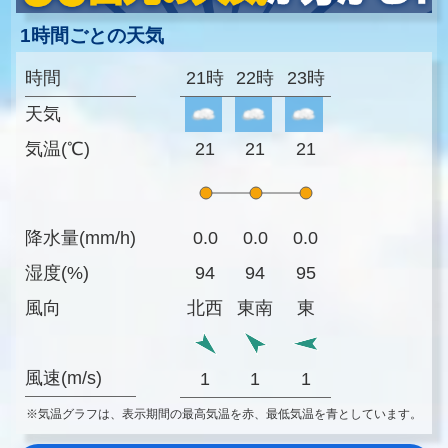
1時間ごとの天気
時間
21時
22時
23時
天気
気温(℃)
21
21
21
降水量(mm/h)
0.0
0.0
0.0
湿度(%)
94
94
95
風向
北西
東南
東
風速(m/s)
1
1
1
※気温グラフは、表示期間の最高気温を赤、最低気温を青としています。