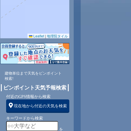
Leaflet
|
地理院タイル
3
78
73
70
71
67
66
67
69
東
北東
北東
北東
北東
北東
北東
北東
北東
建物単位まで天気をピンポイント
検索!
4
4
4
4
5
4
4
3
ピンポイント天気予報検索
付近のGPS情報から検索
現在地から付近の天気を検索
キーワードから検索
を