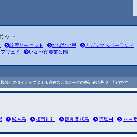
ポット
村
鈴鹿サーキット
なばなの里
ナガシマスパーランド
ープウェイ
いなべ市農業公園
ート機関とのタイアップによる過去の天気データの統計値に基づく予想です。
駅
城ヶ島
須賀神社
慶良間諸島
阿智村
八ヶ