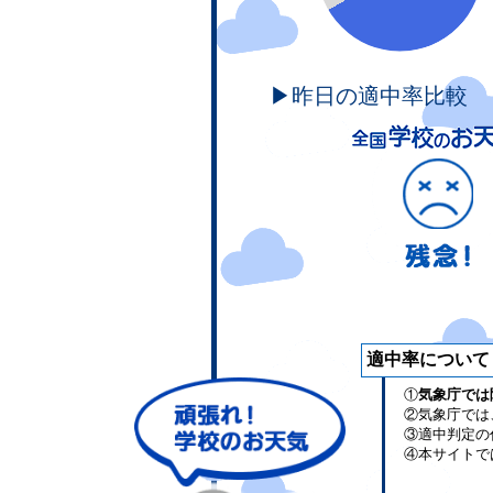
▶昨日の適中率比較
適中率について
①
気象庁では
②気象庁では
③適中判定の
④本サイトで