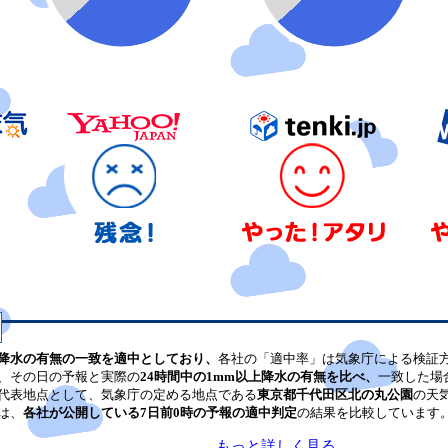
降水の有無の一致を適中としており、
各社の「適中率」は気象庁による検証
、その日の予報と実際の
24時間中の1mm以上降水の有無を比べ、
一致した場
代表地点として、気象庁の定める地点である
東京都千代田区北の丸公園
の天
は、
各社が公開している7日前0時の予報の適中判定
の結果を比較しています
もっと詳しく見る