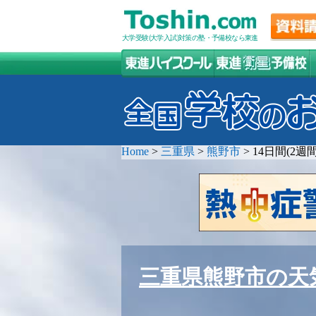
大学受験(大学入試)対策の塾・予備校なら東進
Home
>
三重県
>
熊野市
>
14日間(2
三重県熊野市の天