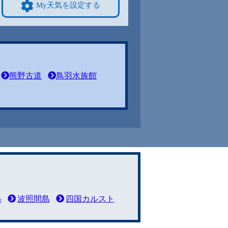
My天気を設定する
熊野古道
鳥羽水族館
岳
波照間島
四国カルスト