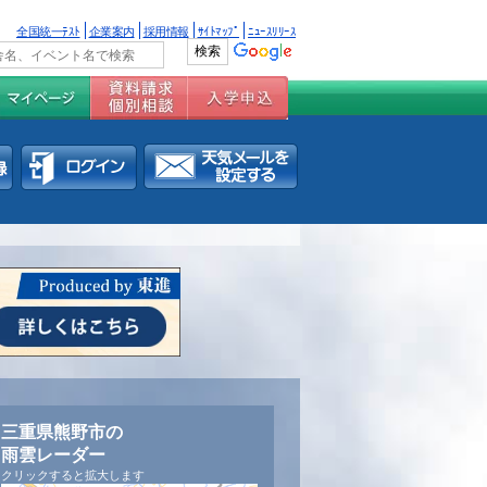
全国統一ﾃｽﾄ
企業案内
採用情報
ｻｲﾄﾏｯﾌﾟ
ﾆｭｰｽﾘﾘｰｽ
三重県熊野市の
雨雲レーダー
クリックすると拡大します