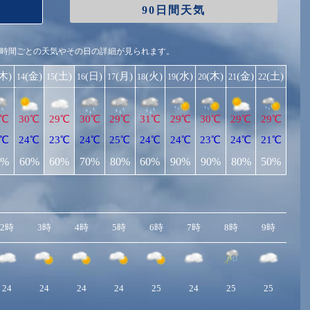
90日間天気
1時間ごとの天気やその日の詳細が見られます。
(木)
(金)
(土)
(日)
(月)
(火)
(水)
(木)
(金)
(土)
14
15
16
17
18
19
20
21
22
6℃
30℃
29℃
30℃
29℃
31℃
29℃
30℃
29℃
29℃
4℃
24℃
23℃
24℃
25℃
24℃
24℃
23℃
24℃
21℃
0%
60%
60%
70%
80%
60%
90%
90%
80%
50%
2時
3時
4時
5時
6時
7時
8時
9時
10
24
24
24
24
25
24
25
25
2