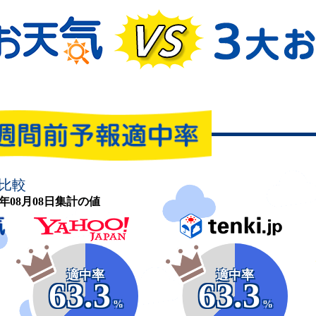
比較
26年08月08日集計の値
適中率
適中率
63.3
63.3
%
%