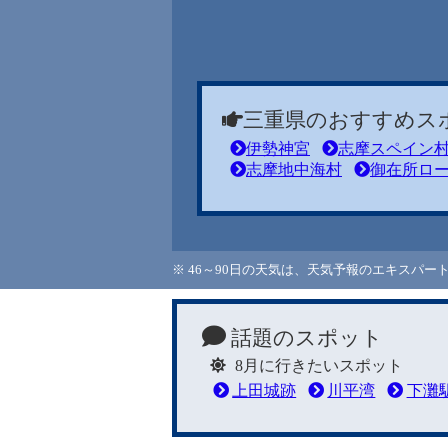
三重県のおすすめス
伊勢神宮
志摩スペイン
志摩地中海村
御在所ロ
※ 46～90日の天気は、天気予報のエキスパ
話題のスポット
8月に行きたいスポット
上田城跡
川平湾
下灘