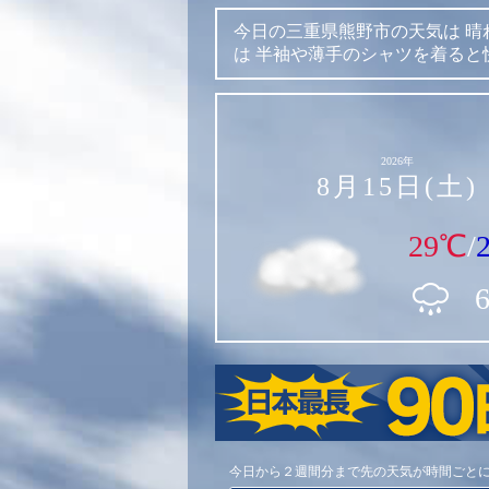
今日の三重県熊野市の天気は
晴
は
半袖や薄手のシャツを着ると
2026年
8月15日(土)
29℃
/
今日から２週間分まで先の天気が時間ごと