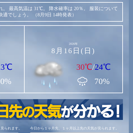
れ。
最高気温は
31℃。
降水確率は
20％。
服装について
快適でしょう。
（8月9日 14時発表）
2026年
8月16日(日)
23℃
30℃
/
24℃
60%
70%
に見られます。
今日から１ヶ月先、１ヶ月以上先の天気が見られます。