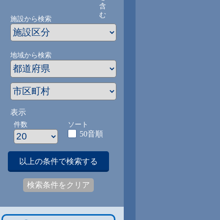
含
む
施設から検索
地域から検索
表示
件数
ソート
50音順
以上の条件で検索する
検索条件をクリア