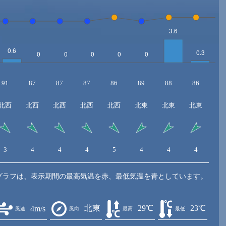
91
87
87
87
86
89
88
86
8
北西
北西
北西
北西
北西
北東
北東
北東
北
3
4
4
4
5
4
4
4
4
グラフは、表示期間の最高気温を赤、最低気温を青としています。
北東
29℃
23℃
4m/s
風速
風向
最高
最低