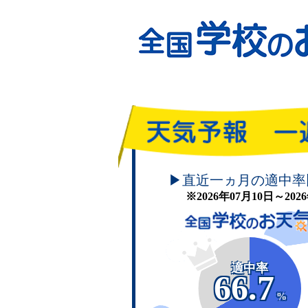
頑張れ！学校のお天気
▶直近一ヵ月の適中率
※2026年07月10日～20
適中率
66.7
%