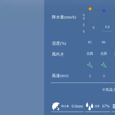
降水量(mm/h)
85
86
湿度(%)
北西
北西
風向き
風速(m/s)
3
3
※気温
0.0mm
67%
降水量
湿度