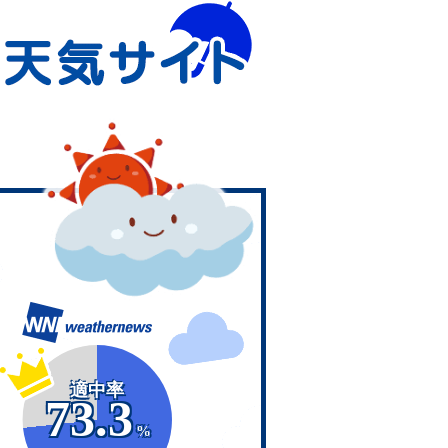
適中率
73.3
%