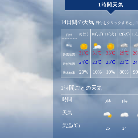
1時間天気
14日間の天気
日付をクリックすると、
(日)
(月)
(火)
(水)
9
10
11
12
13
日付
天気
31℃
31℃
33℃
29℃
2
最高気温
24℃
23℃
23℃
23℃
2
最低気温
20%
10%
10%
80%
9
降水確率
1時間ごとの天気
時間
0時
1時
天気
気温(℃)
25
24