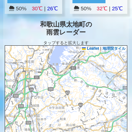
50%
30℃
|
26℃
50%
32℃
|
25℃
和歌山県太地町の
雨雲レーダー
タップすると拡大します
Leaflet
|
地理院タイル