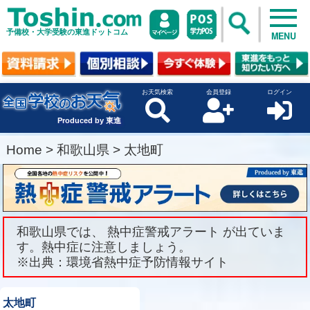
予備校・大学受験の東進ドットコム
MENU
お天気検索
会員登録
ログイン
Produced by 東進
Home
>
和歌山県
>
太地町
和歌山県では、 熱中症警戒アラート が出ていま
す。熱中症に注意しましょう。
※出典：環境省熱中症予防情報サイト
太地町