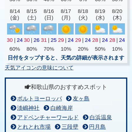
8/14
8/15
8/16
8/17
8/18
8/19
8/20
(金)
(土)
(日)
(月)
(火)
(水)
(木)
30
|
24
30
|
26
31
|
25
29
|
24
29
|
24
28
|
24
28
|
24
60%
80%
70%
10%
20%
50%
10%
日付をタップすると、天気の詳細が表示されます
天気アイコンの意味について
和歌山県のおすすめスポット
ポルトヨーロッパ
友ヶ島
淡嶋神社
白崎海岸
アドベンチャーワールド
白浜温泉
とれとれ市場
三段壁
円月島