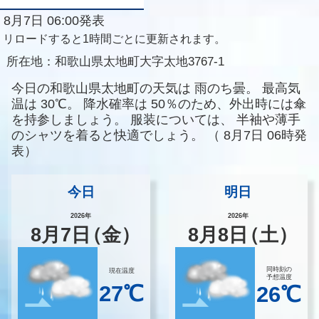
8月7日 06:00発表
リロードすると1時間ごとに更新されます。
所在地：
和歌山県太地町大字太地3767-1
今日の和歌山県太地町の天気は
雨のち曇。
最高気
温は
30℃。
降水確率は
50％のため、外出時には傘
を持参しましょう。
服装については、
半袖や薄手
のシャツを着ると快適でしょう。
（
8月7日 06時発
表）
今日
明日
2026年
2026年
8
月
7
日
（金）
8
月
8
日
（土）
同時刻の
現在温度
予想温度
27℃
26℃