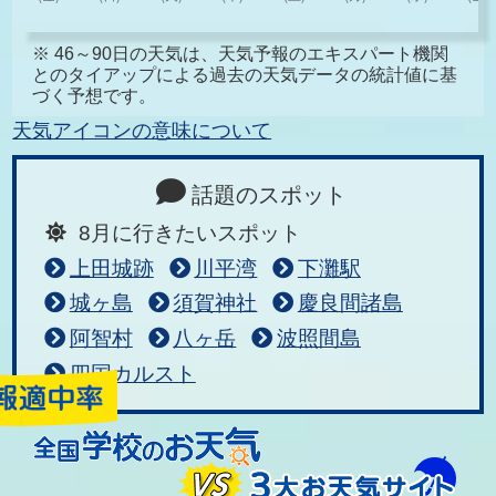
※ 46～90日の天気は、天気予報のエキスパート機関
とのタイアップによる過去の天気データの統計値に基
づく予想です。
天気アイコンの意味について
話題のスポット
8月に行きたいスポット
上田城跡
川平湾
下灘駅
城ヶ島
須賀神社
慶良間諸島
阿智村
八ヶ岳
波照間島
四国カルスト