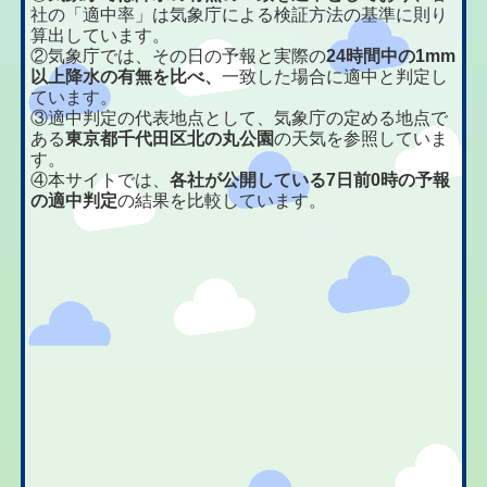
社の「適中率」は気象庁による検証方法の基準に則り
算出しています。
②気象庁では、その日の予報と実際の
24時間中の1mm
以上降水の有無を比べ、
一致した場合に適中と判定し
ています。
③適中判定の代表地点として、気象庁の定める地点で
ある
東京都千代田区北の丸公園
の天気を参照していま
す。
④本サイトでは、
各社が公開している7日前0時の予報
の適中判定
の結果を比較しています。