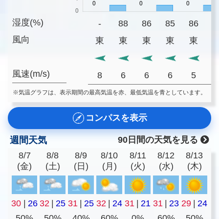
湿度(%)
-
88
86
85
86
8
風向
東
東
東
東
東
風速(m/s)
8
6
6
6
5
※気温グラフは、表示期間の最高気温を赤、最低気温を青としています。
コンパスを表示
週間天気
90日間の天気を見る
8/7
8/8
8/9
8/10
8/11
8/12
8/13
(金)
(土)
(日)
(月)
(火)
(水)
(木)
30
|
26
32
|
25
31
|
25
32
|
24
31
|
21
31
|
23
29
|
24
50%
50%
40%
60%
0%
60%
50%