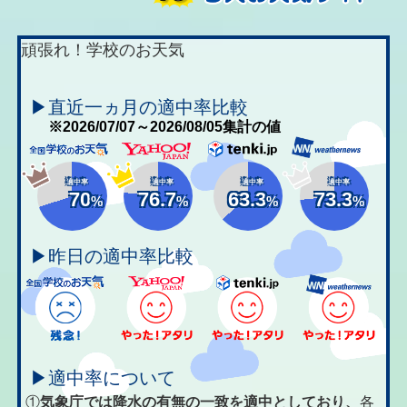
頑張れ！学校のお天気
▶直近一ヵ月の適中率比較
※2026/07/07～2026/08/05集計の値
適中率
適中率
適中率
適中率
70
76.7
63.3
73.3
%
%
%
%
▶昨日の適中率比較
▶適中率について
①
気象庁では降水の有無の一致を適中としており、
各