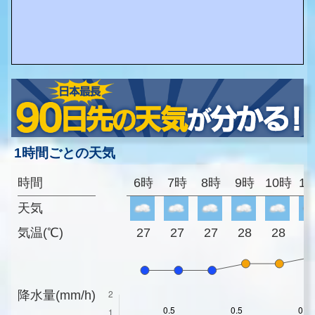
1時間ごとの天気
時間
6時
7時
8時
9時
10時
1
天気
気温(℃)
27
27
27
28
28
2
降水量(mm/h)