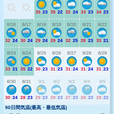
35
|
23
35
|
22
32
|
24
33
|
23
34
|
23
2
8/16
8/17
8/18
8/19
8/20
8/21
8/22
32
|
24
30
|
24
29
|
24
29
|
24
32
|
25
28
|
23
33
|
21
2
8/23
8/24
8/25
8/26
8/27
8/28
8/29
33
|
21
35
|
22
30
|
23
31
|
23
31
|
24
31
|
24
31
|
23
2
8/30
8/31
9/1
9/2
9/3
9/4
9/5
30
|
24
28
|
23
29
|
23
29
|
23
27
|
23
28
|
23
28
|
22
90日間気温(最高・最低気温)