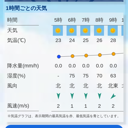
1時間ごとの天気
時間
5時
6時
7時
8時
9時
1
天気
気温(℃)
23
24
25
26
28
3
降水量(mm/h)
0.0
0.0
0.0
0.0
0.0
0
湿度(%)
-
75
75
70
63
5
風向
北
北
北
北
北東
北
風速(m/s)
2
1
1
2
2
※気温グラフは、表示期間の最高気温を赤、最低気温を青としています。