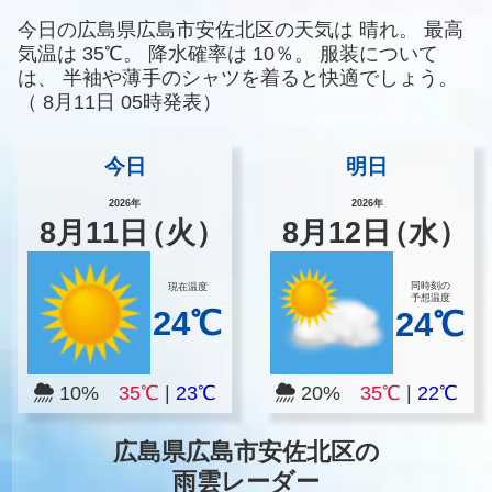
今日の広島県広島市安佐北区の天気は
晴れ。
最高
気温は
35℃。
降水確率は
10％。
服装について
は、
半袖や薄手のシャツを着ると快適でしょう。
（
8月11日 05時発表）
今日
明日
2026年
2026年
8
月
11
日
（火）
8
月
12
日
（水）
同時刻の
現在温度
予想温度
24℃
24℃
10%
35℃
|
23℃
20%
35℃
|
22℃
広島県広島市安佐北区の
雨雲レーダー