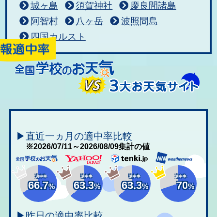
城ヶ島
須賀神社
慶良間諸島
阿智村
八ヶ岳
波照間島
四国カルスト
▶直近一ヵ月の適中率比較
※2026/07/11～2026/08/09集計の値
適中率
適中率
適中率
適中率
66.7
63.3
63.3
70
%
%
%
%
▶昨日の適中率比較