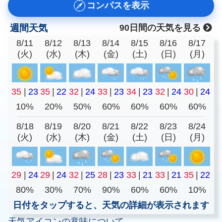
コンパスを表示
週間天気
90日間の天気を見る
8/11
8/12
8/13
8/14
8/15
8/16
8/17
(火)
(水)
(木)
(金)
(土)
(日)
(月)
35
|
23
35
|
22
32
|
24
33
|
23
34
|
23
32
|
24
30
|
24
10%
20%
50%
60%
60%
60%
60%
8/18
8/19
8/20
8/21
8/22
8/23
8/24
(火)
(水)
(木)
(金)
(土)
(日)
(月)
29
|
24
29
|
24
32
|
25
28
|
23
33
|
21
33
|
21
35
|
22
80%
30%
70%
90%
60%
60%
10%
日付をタップすると、天気の詳細が表示されます
天気アイコンの意味について