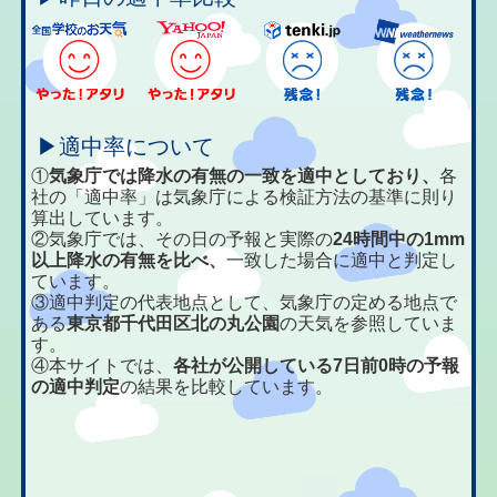
▶適中率について
①
気象庁では降水の有無の一致を適中としており、
各
社の「適中率」は気象庁による検証方法の基準に則り
算出しています。
②気象庁では、その日の予報と実際の
24時間中の1mm
以上降水の有無を比べ、
一致した場合に適中と判定し
ています。
③適中判定の代表地点として、気象庁の定める地点で
ある
東京都千代田区北の丸公園
の天気を参照していま
す。
④本サイトでは、
各社が公開している7日前0時の予報
の適中判定
の結果を比較しています。