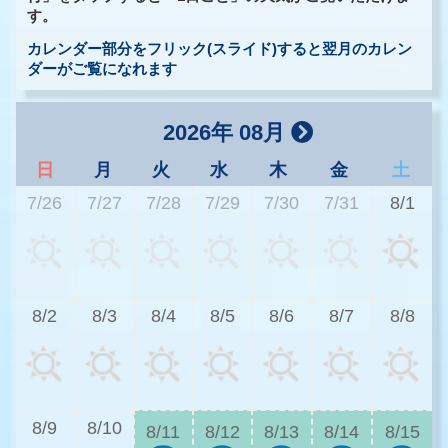
す。
カレンダー部分をフリック(スライド)すると翌月のカレン
ダーがご覧になれます
2026年 08月
日
月
火
水
木
金
土
7/26
7/27
7/28
7/29
7/30
7/31
8/1
3
8/2
8/3
8/4
8/5
8/6
8/7
8/8
2
8/9
8/10
8/11
8/12
8/13
8/14
8/15