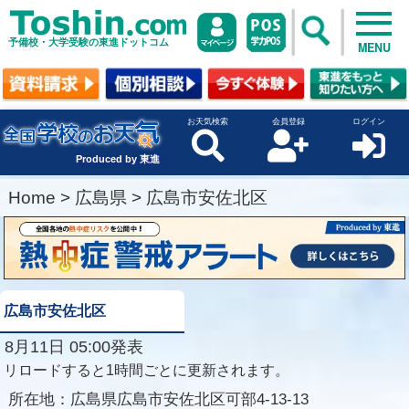
予備校・大学受験の東進ドットコム
MENU
お天気検索
会員登録
ログイン
Produced by 東進
Home
>
広島県
>
広島市安佐北区
広島市安佐北区
8月11日 05:00発表
リロードすると1時間ごとに更新されます。
所在地：
広島県広島市安佐北区可部4-13-13