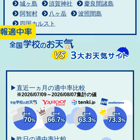
城ヶ島
須賀神社
慶良間諸島
阿智村
八ヶ岳
波照間島
四国カルスト
▶直近一ヵ月の適中率比較
※2026/07/09～2026/08/07集計の値
適中率
適中率
適中率
適中率
70
66.7
63.3
73.3
%
%
%
%
▶昨日の適中率比較