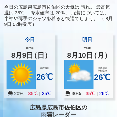
今日の広島県広島市佐伯区の天気は
晴れ。
最高気
温は
35℃。
降水確率は
20％。
服装については、
半袖や薄手のシャツを着ると快適でしょう。
（
8月
9日 02時発表）
今日
明日
2026年
2026年
8
月
9
日
（日）
8
月
10
日
（月）
同時刻の
現在温度
予想温度
26℃
26℃
20%
35℃
|
25℃
30%
35℃
|
26℃
広島県広島市佐伯区の
雨雲レーダー