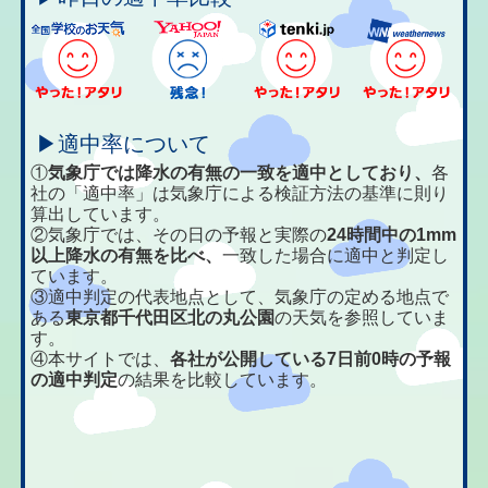
▶適中率について
①
気象庁では降水の有無の一致を適中としており、
各
社の「適中率」は気象庁による検証方法の基準に則り
算出しています。
②気象庁では、その日の予報と実際の
24時間中の1mm
以上降水の有無を比べ、
一致した場合に適中と判定し
ています。
③適中判定の代表地点として、気象庁の定める地点で
ある
東京都千代田区北の丸公園
の天気を参照していま
す。
④本サイトでは、
各社が公開している7日前0時の予報
の適中判定
の結果を比較しています。