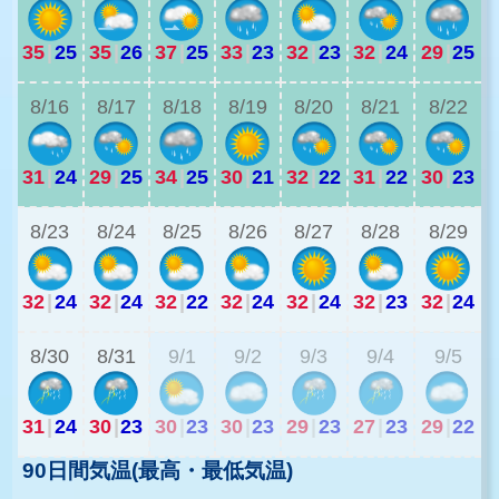
35
|
25
35
|
26
37
|
25
33
|
23
32
|
23
32
|
24
29
|
25
3
8/16
8/17
8/18
8/19
8/20
8/21
8/22
31
|
24
29
|
25
34
|
25
30
|
21
32
|
22
31
|
22
30
|
23
2
8/23
8/24
8/25
8/26
8/27
8/28
8/29
32
|
24
32
|
24
32
|
22
32
|
24
32
|
24
32
|
23
32
|
24
2
8/30
8/31
9/1
9/2
9/3
9/4
9/5
31
|
24
30
|
23
30
|
23
30
|
23
29
|
23
27
|
23
29
|
22
90日間気温(最高・最低気温)