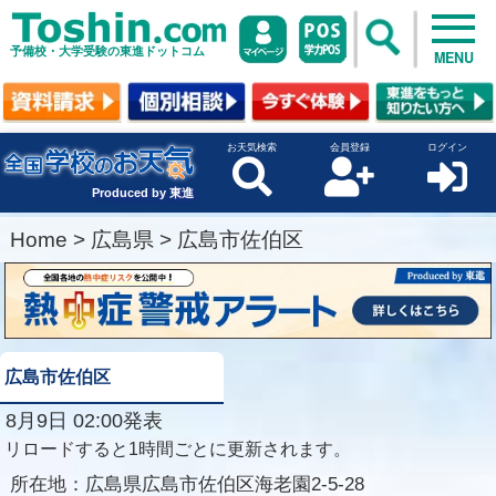
予備校・大学受験の東進ドットコム
MENU
お天気検索
会員登録
ログイン
Produced by 東進
Home
>
広島県
>
広島市佐伯区
広島市佐伯区
8月9日 02:00発表
リロードすると1時間ごとに更新されます。
所在地：
広島県広島市佐伯区海老園2-5-28