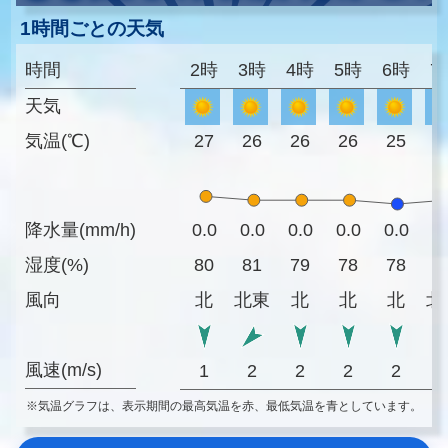
1時間ごとの天気
時間
2時
3時
4時
5時
6時
7
天気
気温(℃)
27
26
26
26
25
2
降水量(mm/h)
0.0
0.0
0.0
0.0
0.0
0
湿度(%)
80
81
79
78
78
7
風向
北
北東
北
北
北
北
風速(m/s)
1
2
2
2
2
※気温グラフは、表示期間の最高気温を赤、最低気温を青としています。