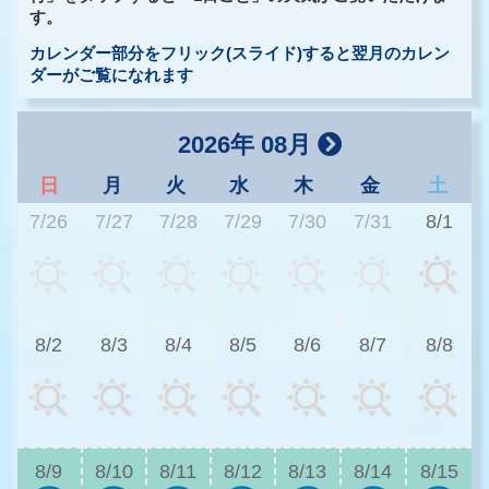
す。
カレンダー部分をフリック(スライド)すると翌月のカレン
ダーがご覧になれます
2026年 08月
日
月
火
水
木
金
土
7/26
7/27
7/28
7/29
7/30
7/31
8/1
3
8/2
8/3
8/4
8/5
8/6
8/7
8/8
3
8/9
8/10
8/11
8/12
8/13
8/14
8/15