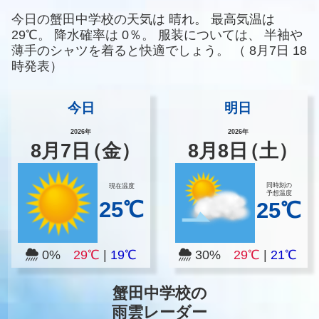
今日の蟹田中学校の天気は
晴れ。
最高気温は
29℃。
降水確率は
0％。
服装については、
半袖や
薄手のシャツを着ると快適でしょう。
（
8月7日 18
時発表）
今日
明日
2026年
2026年
8
月
7
日
（金）
8
月
8
日
（土）
同時刻の
現在温度
予想温度
25℃
25℃
0%
29℃
|
19℃
30%
29℃
|
21℃
蟹田中学校の
雨雲レーダー