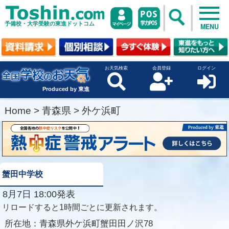
予備校・大学受験の東進ドットコム
MENU
お天気検索
会員登録
ログイン
Produced by 東進
Home
>
青森県
>
外ケ浜町
蟹田中学校
8月7日 18:00発表
リロードすると1時間ごとに更新されます。
所在地：
青森県外ケ浜町蟹田田ノ沢78