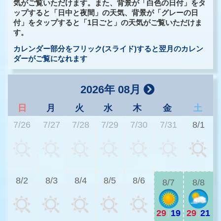
気がご覧いただけます。また、背景が「白色の日付」をタ
ップすると「日中と夜間」の天気、背景が「グレーの日
付」をタップすると「1日ごと」の天気がご覧いただけま
す。
カレンダー部分をフリック(スライド)すると翌月のカレン
ダーがご覧になれます
2026年 08月
日
月
火
水
木
金
土
7/26
7/27
7/28
7/29
7/30
7/31
8/1
2
8/2
8/3
8/4
8/5
8/6
8/7
8/8
29
|
19
29
|
21
2