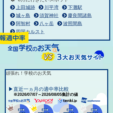
上田城跡
川平湾
下灘駅
城ヶ島
須賀神社
慶良間諸島
阿智村
八ヶ岳
波照間島
四国カルスト
頑張れ！学校のお天気
▶直近一ヵ月の適中率比較
※2026/07/07～2026/08/05集計の値
適中率
適中率
適中率
適中率