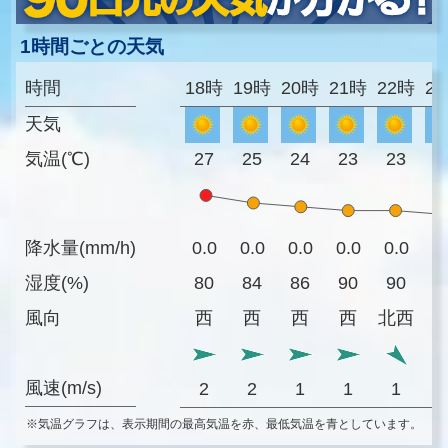
1時間ごとの天気
時間
18時
19時
20時
21時
22時
2
天気
気温(℃)
27
25
24
23
23
2
降水量(mm/h)
0.0
0.0
0.0
0.0
0.0
0
湿度(%)
80
84
86
90
90
8
風向
西
西
西
西
北西
風速(m/s)
2
2
1
1
1
※気温グラフは、表示期間の最高気温を赤、最低気温を青としています。