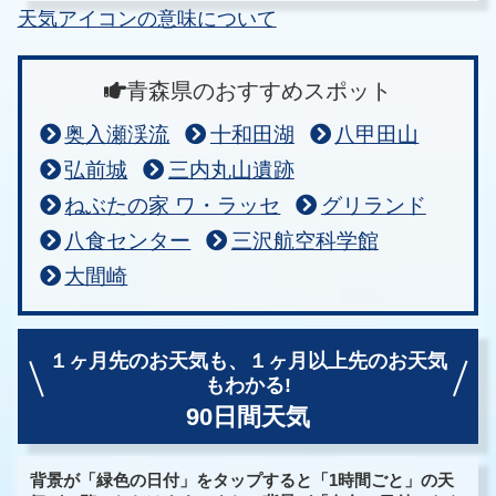
天気アイコンの意味について
青森県のおすすめスポット
奥入瀬渓流
十和田湖
八甲田山
弘前城
三内丸山遺跡
ねぶたの家 ワ・ラッセ
グリランド
八食センター
三沢航空科学館
大間崎
１ヶ月先のお天気も、
１ヶ月以上先のお天気
もわかる!
90日間天気
背景が「緑色の日付」をタップすると「1時間ごと」の天