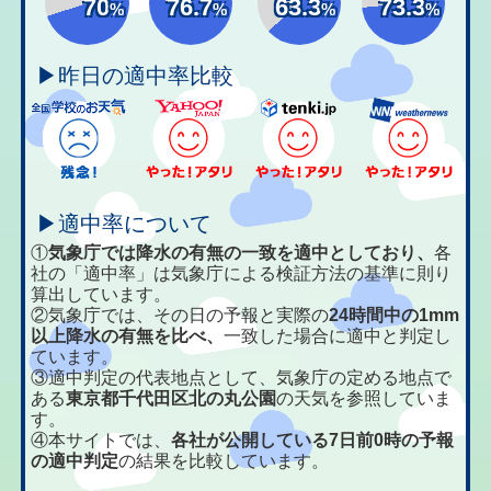
70
76.7
63.3
73.3
%
%
%
%
▶昨日の適中率比較
▶適中率について
①
気象庁では降水の有無の一致を適中としており、
各
社の「適中率」は気象庁による検証方法の基準に則り
算出しています。
②気象庁では、その日の予報と実際の
24時間中の1mm
以上降水の有無を比べ、
一致した場合に適中と判定し
ています。
③適中判定の代表地点として、気象庁の定める地点で
ある
東京都千代田区北の丸公園
の天気を参照していま
す。
④本サイトでは、
各社が公開している7日前0時の予報
の適中判定
の結果を比較しています。