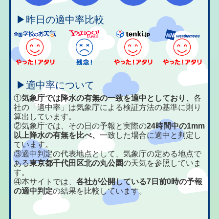
▶昨日の適中率比較
▶適中率について
①
気象庁では降水の有無の一致を適中としており、
各
社の「適中率」は気象庁による検証方法の基準に則り
算出しています。
②気象庁では、その日の予報と実際の
24時間中の1mm
以上降水の有無を比べ、
一致した場合に適中と判定し
ています。
③適中判定の代表地点として、気象庁の定める地点で
ある
東京都千代田区北の丸公園
の天気を参照していま
す。
④本サイトでは、
各社が公開している7日前0時の予報
の適中判定
の結果を比較しています。