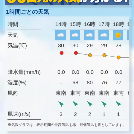
1時間ごとの天気
時間
14時
15時
16時
17時
18時
1
天気
気温(℃)
30
30
29
29
28
2
降水量(mm/h)
0.0
0.0
0.0
0.0
0.0
0
湿度(%)
-
68
80
76
77
8
風向
東南
東南
東南
東南
東南
東
風速(m/s)
3
2
2
1
1
※気温グラフは、表示期間の最高気温を赤、最低気温を青としています。