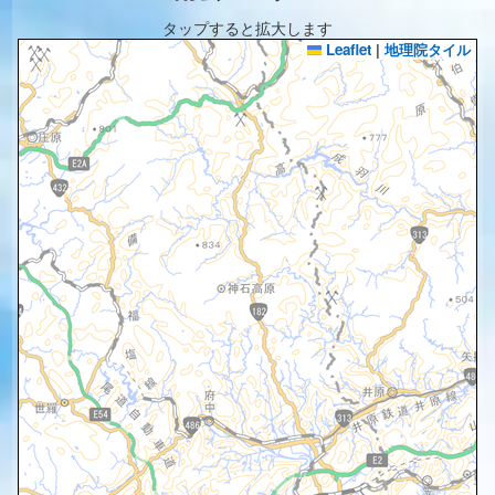
タップすると拡大します
Leaflet
|
地理院タイル