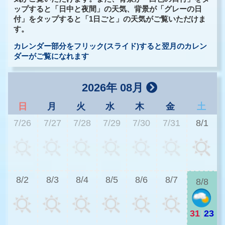
ップすると「日中と夜間」の天気、背景が「グレーの日
付」をタップすると「1日ごと」の天気がご覧いただけま
す。
カレンダー部分をフリック(スライド)すると翌月のカレン
ダーがご覧になれます
2026年 08月
日
月
火
水
木
金
土
7/26
7/27
7/28
7/29
7/30
7/31
8/1
3
8/2
8/3
8/4
8/5
8/6
8/7
8/8
31
|
23
3