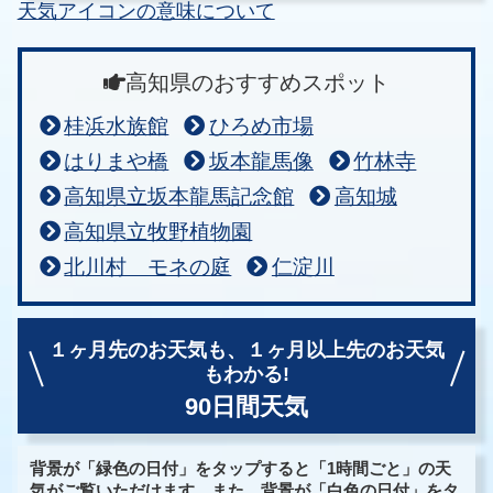
天気アイコンの意味について
高知県のおすすめスポット
桂浜水族館
ひろめ市場
はりまや橋
坂本龍馬像
竹林寺
高知県立坂本龍馬記念館
高知城
高知県立牧野植物園
北川村 モネの庭
仁淀川
１ヶ月先のお天気も、
１ヶ月以上先のお天気
もわかる!
90日間天気
背景が「緑色の日付」をタップすると「1時間ごと」の天
気がご覧いただけます。また、背景が「白色の日付」をタ