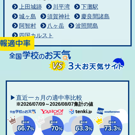
上田城跡
川平湾
下灘駅
城ヶ島
須賀神社
慶良間諸島
阿智村
八ヶ岳
波照間島
四国カルスト
▶直近一ヵ月の適中率比較
※2026/07/09～2026/08/07集計の値
適中率
適中率
適中率
適中率
66.7
70
63.3
73.3
%
%
%
%