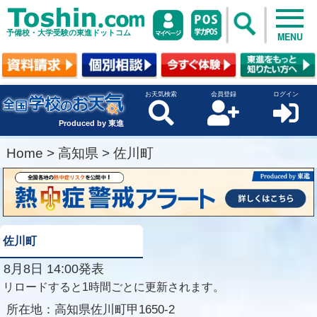
予備校・大学受験の東進ドットコム
MENU
お天気検索
会員登録
ログイン
Produced by 東進
Home
>
高知県
>
佐川町
佐川町
8月8日 14:00発表
リロードすると1時間ごとに更新されます。
所在地：
高知県佐川町甲1650-2