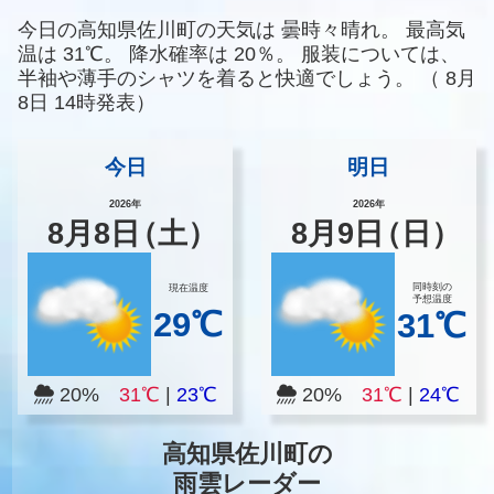
今日の高知県佐川町の天気は
曇時々晴れ。
最高気
温は
31℃。
降水確率は
20％。
服装については、
半袖や薄手のシャツを着ると快適でしょう。
（
8月
8日 14時発表）
今日
明日
2026年
2026年
8
月
8
日
（土）
8
月
9
日
（日）
同時刻の
現在温度
予想温度
29℃
31℃
20%
31℃
|
23℃
20%
31℃
|
24℃
高知県佐川町の
雨雲レーダー