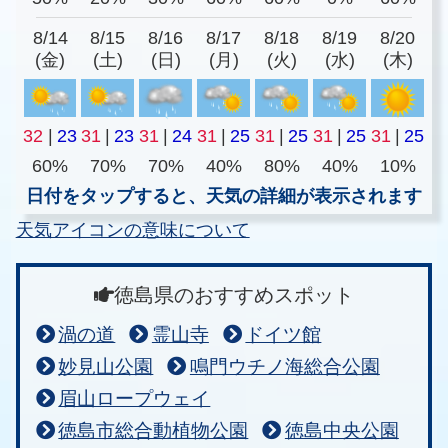
8/14
8/15
8/16
8/17
8/18
8/19
8/20
(金)
(土)
(日)
(月)
(火)
(水)
(木)
32
|
23
31
|
23
31
|
24
31
|
25
31
|
25
31
|
25
31
|
25
60%
70%
70%
40%
80%
40%
10%
日付をタップすると、天気の詳細が表示されます
天気アイコンの意味について
徳島県のおすすめスポット
渦の道
霊山寺
ドイツ館
妙見山公園
鳴門ウチノ海総合公園
眉山ロープウェイ
徳島市総合動植物公園
徳島中央公園