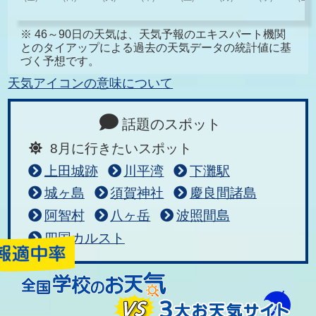
※ 46～90日の天気は、天気予報のエキスパート機関
とのタイアップによる過去の天気データの統計値に基
づく予想です。
天気アイコンの意味について
話題のスポット
8月に行きたいスポット
上田城跡
川平湾
下灘駅
城ヶ島
須賀神社
慶良間諸島
阿智村
八ヶ岳
波照間島
四国カルスト