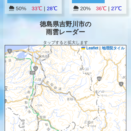
50%
33℃
|
28℃
20%
36℃
|
27℃
徳島県吉野川市の
雨雲レーダー
タップすると拡大します
Leaflet
|
地理院タイル