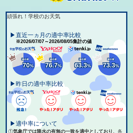
頑張れ！学校のお天気
▶直近一ヵ月の適中率比較
※2026/07/07～2026/08/05集計の値
適中率
適中率
適中率
適中率
70
76.7
63.3
73.3
%
%
%
%
▶昨日の適中率比較
▶適中率について
①
気象庁では降水の有無の一致を適中としており、
各