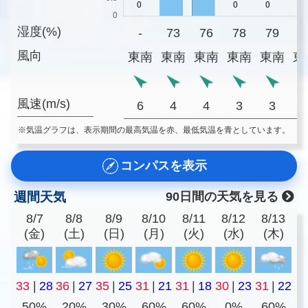
湿度(%)
-
73
76
78
79
8
風向
東南
東南
東南
東南
東南
東
風速(m/s)
6
4
4
3
3
※気温グラフは、表示期間の最高気温を赤、最低気温を青としています。
コンパスを表示
週間天気
90日間の天気を見る
8/7
8/8
8/9
8/10
8/11
8/12
8/13
(金)
(土)
(日)
(月)
(火)
(水)
(木)
33
|
28
36
|
27
35
|
25
31
|
21
31
|
18
30
|
23
31
|
22
50%
20%
30%
60%
60%
0%
60%