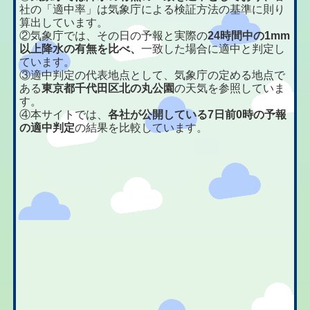
社の「適中率」は気象庁による検証方法の基準に則り
算出しています。
②気象庁では、その日の予報と実際の
24時間中の1mm
以上降水の有無を比べ、
一致した場合に適中と判定し
ています。
③適中判定の代表地点として、気象庁の定める地点で
ある
東京都千代田区北の丸公園
の天気を参照していま
す。
④本サイトでは、
各社が公開している7日前0時の予報
の適中判定
の結果を比較しています。