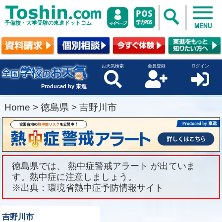
予備校・大学受験の東進ドットコム
MENU
お天気検索
会員登録
ログイン
Produced by 東進
Home
>
徳島県
>
吉野川市
徳島県では、 熱中症警戒アラート が出ていま
す。熱中症に注意しましょう。
※出典：環境省熱中症予防情報サイト
吉野川市