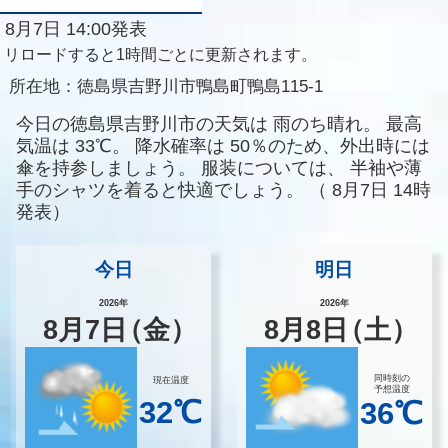
8月7日 14:00発表
リロードすると1時間ごとに更新されます。
所在地：
徳島県吉野川市鴨島町鴨島115-1
今日の徳島県吉野川市の天気は
雨のち晴れ。
最高
気温は
33℃。
降水確率は
50％のため、外出時には
傘を持参しましょう。
服装については、
半袖や薄
手のシャツを着ると快適でしょう。
（
8月7日 14時
発表）
今日
明日
2026年
2026年
8
月
7
日
（金）
8
月
8
日
（土）
同時刻の
現在温度
予想温度
32℃
36℃