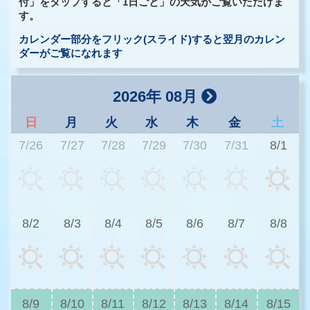
付」をタップすると「1日ごと」の天気がご覧いただけま
す。
カレンダー部分をフリック(スライド)すると翌月のカレン
ダーがご覧になれます
2026年 08月
日
月
火
水
木
金
土
7/26
7/27
7/28
7/29
7/30
7/31
8/1
3
8/2
8/3
8/4
8/5
8/6
8/7
8/8
3
8/9
8/10
8/11
8/12
8/13
8/14
8/15