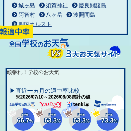
城ヶ島
須賀神社
慶良間諸島
阿智村
八ヶ岳
波照間島
四国カルスト
頑張れ！学校のお天気
▶直近一ヵ月の適中率比較
※2026/07/10～2026/08/08集計の値
適中率
適中率
適中率
適中率
66.7
63.3
63.3
73.3
%
%
%
%