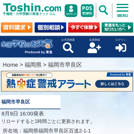
予備校・大学受験の東進ドットコム
MENU
お天気検索
会員登録
ログイン
Produced by 東進
Home
>
福岡県
>
福岡市早良区
福岡市早良区
8月9日 16:00発表
リロードすると1時間ごとに更新されます。
所在地：
福岡県福岡市早良区百道2-1-1