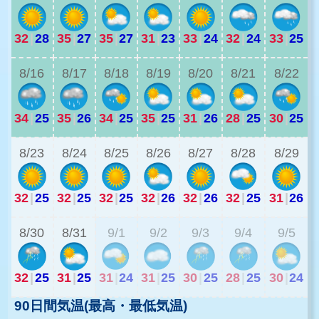
32
|
28
35
|
27
35
|
27
31
|
23
33
|
24
32
|
24
33
|
25
3
8/16
8/17
8/18
8/19
8/20
8/21
8/22
34
|
25
35
|
26
34
|
25
35
|
25
31
|
26
28
|
25
30
|
25
2
8/23
8/24
8/25
8/26
8/27
8/28
8/29
32
|
25
32
|
25
32
|
25
32
|
26
32
|
26
32
|
25
31
|
26
2
8/30
8/31
9/1
9/2
9/3
9/4
9/5
32
|
25
31
|
25
31
|
24
31
|
25
30
|
25
28
|
25
30
|
24
90日間気温(最高・最低気温)