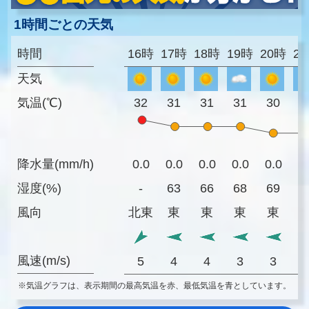
1時間ごとの天気
時間
16時
17時
18時
19時
20時
2
天気
気温(℃)
32
31
31
31
30
3
降水量(mm/h)
0.0
0.0
0.0
0.0
0.0
0
湿度(%)
-
63
66
68
69
7
風向
北東
東
東
東
東
風速(m/s)
5
4
4
3
3
※気温グラフは、表示期間の最高気温を赤、最低気温を青としています。