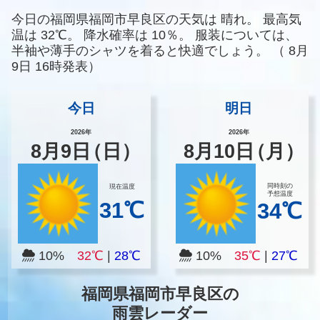
今日の福岡県福岡市早良区の天気は
晴れ。
最高気
温は
32℃。
降水確率は
10％。
服装については、
半袖や薄手のシャツを着ると快適でしょう。
（
8月
9日 16時発表）
今日
明日
2026年
2026年
8
月
9
日
（日）
8
月
10
日
（月）
同時刻の
現在温度
予想温度
31℃
34℃
10%
32℃
|
28℃
10%
35℃
|
27℃
福岡県福岡市早良区の
雨雲レーダー