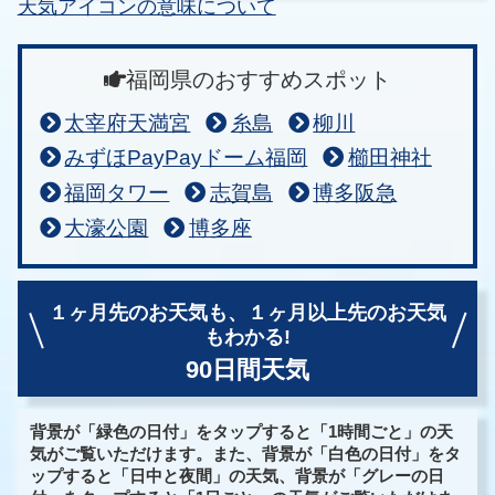
天気アイコンの意味について
福岡県のおすすめスポット
太宰府天満宮
糸島
柳川
みずほPayPayドーム福岡
櫛田神社
福岡タワー
志賀島
博多阪急
大濠公園
博多座
１ヶ月先のお天気も、
１ヶ月以上先のお天気
もわかる!
90日間天気
背景が「緑色の日付」をタップすると「1時間ごと」の天
気がご覧いただけます。また、背景が「白色の日付」をタ
ップすると「日中と夜間」の天気、背景が「グレーの日