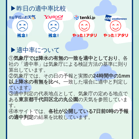
▶昨日の適中率比較
▶適中率について
①
気象庁では降水の有無の一致を適中としており、
各
社の「適中率」は気象庁による検証方法の基準に則り
算出しています。
②気象庁では、その日の予報と実際の
24時間中の1mm
以上降水の有無を比べ、
一致した場合に適中と判定し
ています。
③適中判定の代表地点として、気象庁の定める地点で
ある
東京都千代田区北の丸公園
の天気を参照していま
す。
④本サイトでは、
各社が公開している7日前0時の予報
の適中判定
の結果を比較しています。