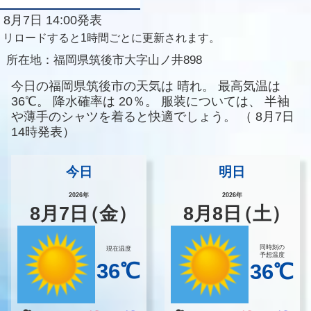
8月7日 14:00発表
リロードすると1時間ごとに更新されます。
所在地：
福岡県筑後市大字山ノ井898
今日の福岡県筑後市の天気は
晴れ。
最高気温は
36℃。
降水確率は
20％。
服装については、
半袖
や薄手のシャツを着ると快適でしょう。
（
8月7日
14時発表）
今日
明日
2026年
2026年
8
月
7
日
（金）
8
月
8
日
（土）
同時刻の
現在温度
予想温度
36℃
36℃