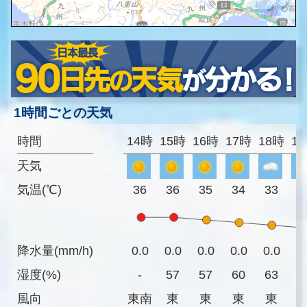
1時間ごとの天気
時間
14時
15時
16時
17時
18時
1
天気
気温(℃)
36
36
35
34
33
3
降水量(mm/h)
0.0
0.0
0.0
0.0
0.0
0
湿度(%)
-
57
57
60
63
6
風向
東南
東
東
東
東