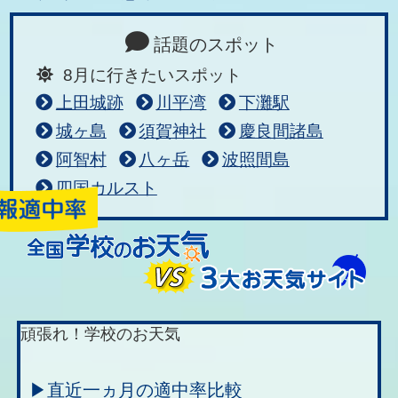
話題のスポット
8月に行きたいスポット
上田城跡
川平湾
下灘駅
城ヶ島
須賀神社
慶良間諸島
阿智村
八ヶ岳
波照間島
四国カルスト
頑張れ！学校のお天気
▶直近一ヵ月の適中率比較