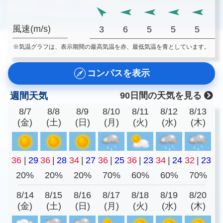
風速(m/s)
3
6
5
5
5
※気温グラフは、表示期間の最高気温を赤、最低気温を青としています。
コンパスを表示
週間天気
90日間の天気を見る
8/7
8/8
8/9
8/10
8/11
8/12
8/13
(金)
(土)
(日)
(月)
(火)
(水)
(木)
36
|
29
36
|
28
34
|
27
36
|
25
36
|
23
34
|
24
32
|
23
20%
20%
20%
70%
60%
60%
70%
8/14
8/15
8/16
8/17
8/18
8/19
8/20
(金)
(土)
(日)
(月)
(火)
(水)
(木)