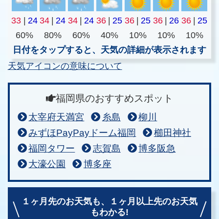
33
|
24
34
|
24
34
|
24
36
|
25
36
|
25
36
|
26
36
|
25
60%
80%
60%
40%
10%
10%
10%
日付をタップすると、天気の詳細が表示されます
天気アイコンの意味について
福岡県のおすすめスポット
太宰府天満宮
糸島
柳川
みずほPayPayドーム福岡
櫛田神社
福岡タワー
志賀島
博多阪急
大濠公園
博多座
１ヶ月先のお天気も、
１ヶ月以上先のお天気
もわかる!