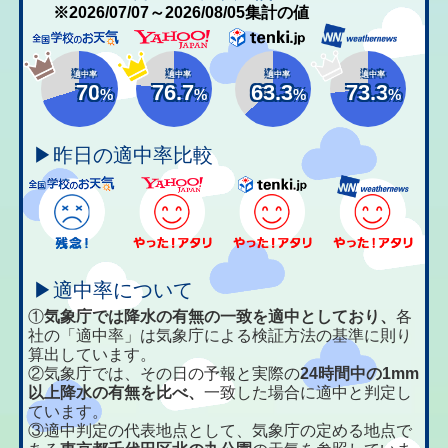
※2026/07/07～2026/08/05集計の値
適中率
適中率
適中率
適中率
70
76.7
63.3
73.3
%
%
%
%
▶昨日の適中率比較
▶適中率について
①
気象庁では降水の有無の一致を適中としており、
各
社の「適中率」は気象庁による検証方法の基準に則り
算出しています。
②気象庁では、その日の予報と実際の
24時間中の1mm
以上降水の有無を比べ、
一致した場合に適中と判定し
ています。
③適中判定の代表地点として、気象庁の定める地点で