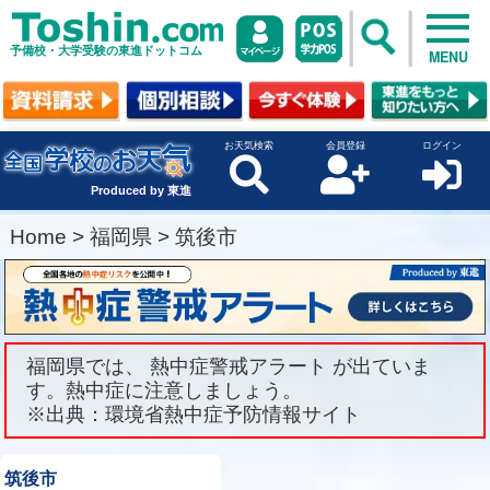
予備校・大学受験の東進ドットコム
MENU
お天気検索
会員登録
ログイン
Produced by 東進
Home
>
福岡県
>
筑後市
福岡県では、 熱中症警戒アラート が出ていま
す。熱中症に注意しましょう。
※出典：環境省熱中症予防情報サイト
筑後市