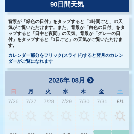
90日間天気
背景が「緑色の日付」をタップすると「1時間ごと」の天
気がご覧いただけます。また、背景が「白色の日付」をタ
ップすると「日中と夜間」の天気、背景が「グレーの日
付」をタップすると「1日ごと」の天気がご覧いただけま
す。
カレンダー部分をフリック(スライド)すると翌月のカレン
ダーがご覧になれます
2026年 08月
日
月
火
水
木
金
土
7/26
7/27
7/28
7/29
7/30
7/31
8/1
3