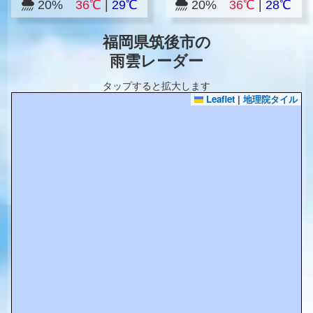
20%
36℃
|
29℃
20%
36℃
|
28℃
福岡県筑後市の
雨雲レーダー
タップすると拡大します
Leaflet
|
地理院タイル