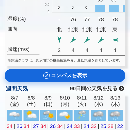
湿度(%)
-
76
77
78
78
8
風向
北
北東
北東
北東
東
風速(m/s)
2
4
4
4
4
※気温グラフは、表示期間の最高気温を赤、最低気温を青としています。
コンパスを表示
週間天気
90日間の天気を見る
8/7
8/8
8/9
8/10
8/11
8/12
8/13
(金)
(土)
(日)
(月)
(火)
(水)
(木)
34
|
26
34
|
27
34
|
26
34
|
24
33
|
24
32
|
25
28
|
22