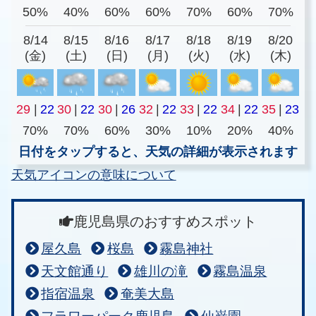
50%
40%
60%
60%
70%
60%
70%
8/14
8/15
8/16
8/17
8/18
8/19
8/20
(金)
(土)
(日)
(月)
(火)
(水)
(木)
29
|
22
30
|
22
30
|
26
32
|
22
33
|
22
34
|
22
35
|
23
70%
70%
60%
30%
10%
20%
40%
日付をタップすると、天気の詳細が表示されます
天気アイコンの意味について
鹿児島県のおすすめスポット
屋久島
桜島
霧島神社
天文館通り
雄川の滝
霧島温泉
指宿温泉
奄美大島