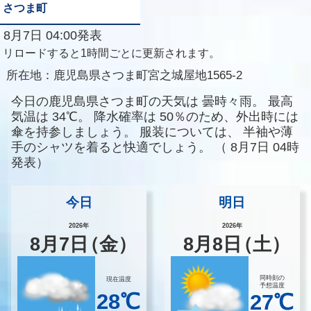
さつま町
8月7日 04:00発表
リロードすると1時間ごとに更新されます。
所在地：
鹿児島県さつま町宮之城屋地1565-2
今日の鹿児島県さつま町の天気は
曇時々雨。
最高
気温は
34℃。
降水確率は
50％のため、外出時には
傘を持参しましょう。
服装については、
半袖や薄
手のシャツを着ると快適でしょう。
（
8月7日 04時
発表）
今日
明日
2026年
2026年
8
月
7
日
（金）
8
月
8
日
（土）
同時刻の
現在温度
予想温度
28℃
27℃