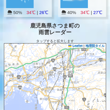
50%
34℃
|
26℃
40%
34℃
|
27℃
鹿児島県さつま町の
雨雲レーダー
タップすると拡大します
Leaflet
|
地理院タイル