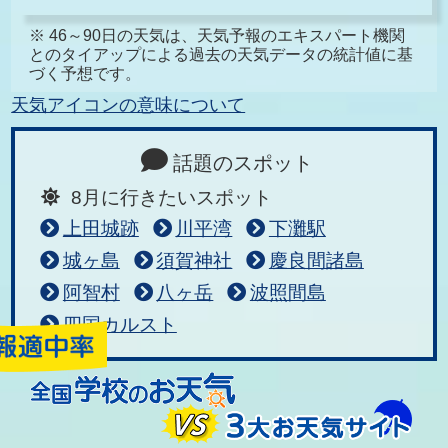
※ 46～90日の天気は、天気予報のエキスパート機関
とのタイアップによる過去の天気データの統計値に基
づく予想です。
天気アイコンの意味について
話題のスポット
8月に行きたいスポット
上田城跡
川平湾
下灘駅
城ヶ島
須賀神社
慶良間諸島
阿智村
八ヶ岳
波照間島
四国カルスト