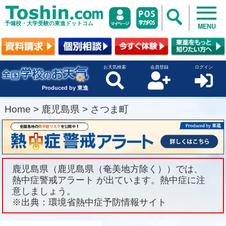
予備校・大学受験の東進ドットコム
MENU
お天気検索
会員登録
ログイン
Produced by 東進
Home
>
鹿児島県
>
さつま町
鹿児島県（鹿児島県（奄美地方除く））では、
熱中症警戒アラート が出ています。熱中症に注
意しましょう。
※出典：環境省熱中症予防情報サイト