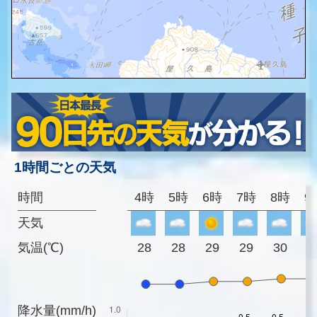
1時間ごとの天気
時間
4時
5時
6時
7時
8時
9
天気
気温(℃)
28
28
29
29
30
3
降水量(mm/h)