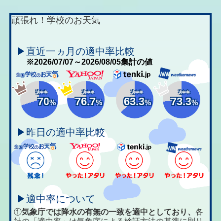
頑張れ！学校のお天気
▶直近一ヵ月の適中率比較
※2026/07/07～2026/08/05集計の値
適中率
適中率
適中率
適中率
70
76.7
63.3
73.3
%
%
%
%
▶昨日の適中率比較
▶適中率について
①
気象庁では降水の有無の一致を適中としており、
各