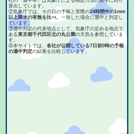
社の「適中率」は気象庁による検証方法の基準に則り
算出しています。
②気象庁では、その日の予報と実際の
24時間中の1mm
以上降水の有無を比べ、
一致した場合に適中と判定し
ています。
③適中判定の代表地点として、気象庁の定める地点で
ある
東京都千代田区北の丸公園
の天気を参照していま
す。
④本サイトでは、
各社が公開している7日前0時の予報
の適中判定
の結果を比較しています。