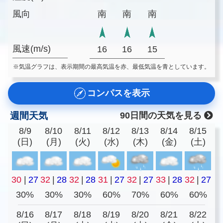
風向
南
南
南
風速(m/s)
16
16
15
※気温グラフは、表示期間の最高気温を赤、最低気温を青としています。
コンパスを表示
週間天気
90日間の天気を見る
8/9
8/10
8/11
8/12
8/13
8/14
8/15
(日)
(月)
(火)
(水)
(木)
(金)
(土)
30
|
27
32
|
28
32
|
28
31
|
27
32
|
27
33
|
28
32
|
27
30%
30%
30%
60%
70%
60%
60%
8/16
8/17
8/18
8/19
8/20
8/21
8/22