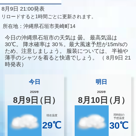
8月9日 21:00発表
リロードすると1時間ごとに更新されます。
所在地：
沖縄県石垣市美崎町14
今日の沖縄県石垣市の天気は
曇。
最高気温は
30℃。
降水確率は
30％。最大風速予想が15m/sの
ため、注意しましょう。
服装については、
半袖や
薄手のシャツを着ると快適でしょう。
（
8月9日 21
時発表）
今日
明日
2026年
2026年
8
月
9
日
（日）
8
月
10
日
（月）
同時刻の
現在温度
予想温度
29℃
30℃