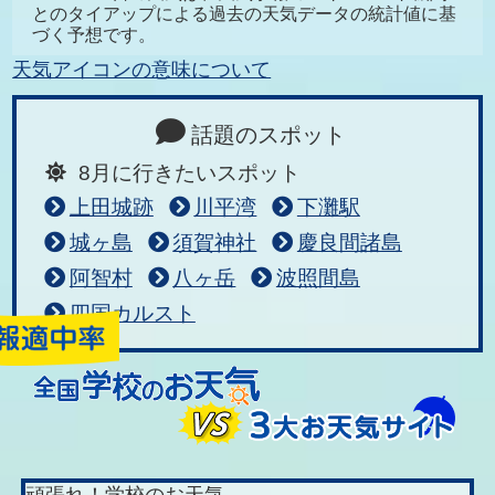
とのタイアップによる過去の天気データの統計値に基
づく予想です。
天気アイコンの意味について
話題のスポット
8月に行きたいスポット
上田城跡
川平湾
下灘駅
城ヶ島
須賀神社
慶良間諸島
阿智村
八ヶ岳
波照間島
四国カルスト
頑張れ！学校のお天気