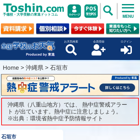
予備校・大学受験の東進ドットコム
MENU
お天気検索
会員登録
ログイン
Produced by 東進
Home
>
沖縄県
>
石垣市
沖縄県（八重山地方）では、 熱中症警戒アラー
ト が出ています。熱中症に注意しましょう。
※出典：環境省熱中症予防情報サイト
石垣市