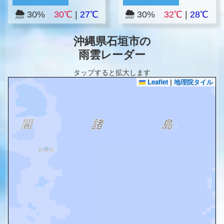
30%
30℃
|
27℃
30%
32℃
|
28℃
沖縄県石垣市の
雨雲レーダー
タップすると拡大します
Leaflet
|
地理院タイル