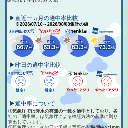
▶直近一ヵ月の適中率比較
※2026/07/10～2026/08/08集計の値
適中率
適中率
適中率
適中率
66.7
63.3
63.3
73.3
%
%
%
%
▶昨日の適中率比較
▶適中率について
①
気象庁では降水の有無の一致を適中としており、
各
社の「適中率」は気象庁による検証方法の基準に則り
算出しています。
②気象庁では、その日の予報と実際の
24時間中の1mm