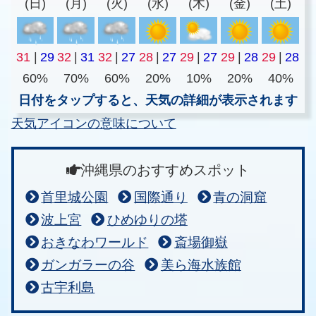
(日)
(月)
(火)
(水)
(木)
(金)
(土)
31
|
29
32
|
31
32
|
27
28
|
27
29
|
27
29
|
28
29
|
28
60%
70%
60%
20%
10%
20%
40%
日付をタップすると、天気の詳細が表示されます
天気アイコンの意味について
沖縄県のおすすめスポット
首里城公園
国際通り
青の洞窟
波上宮
ひめゆりの塔
おきなわワールド
斎場御嶽
ガンガラーの谷
美ら海水族館
古宇利島