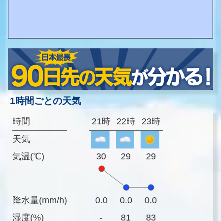
1時間ごとの天気
時間
21時
22時
23時
天気
気温(℃)
30
29
29
降水量(mm/h)
0.0
0.0
0.0
湿度(%)
-
81
83