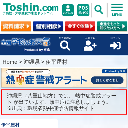
予備校・大学受験の東進ドットコム
MENU
お天気検索
会員登録
ログイン
Produced by 東進
Home
>
沖縄県
>
伊平屋村
沖縄県（八重山地方）では、 熱中症警戒アラー
ト が出ています。熱中症に注意しましょう。
※出典：環境省熱中症予防情報サイト
伊平屋村