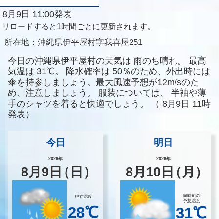
8月9日 11:00発表
リロードすると1時間ごとに更新されます。
所在地：
沖縄県伊平屋村字我喜屋251
今日の沖縄県伊平屋村の天気は
雨のち晴れ。
最高
気温は
31℃。
降水確率は
50％のため、外出時には
傘を持参しましょう。最大風速予想が12m/sのた
め、注意しましょう。
服装については、
半袖や薄
手のシャツを着ると快適でしょう。
（
8月9日 11時
発表）
今日
明日
2026年
2026年
8
月
9
日
（日）
8
月
10
日
（月）
同時刻の
現在温度
予想温度
28℃
31℃