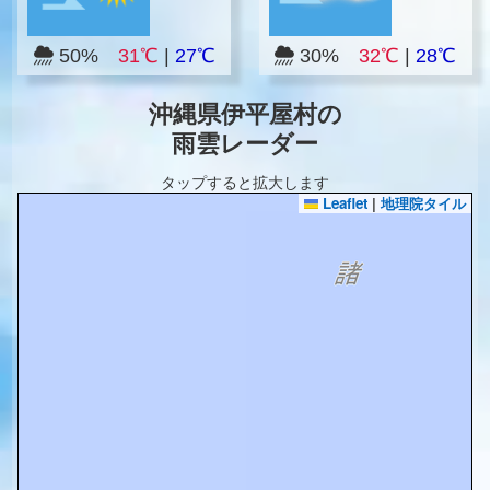
50%
31℃
|
27℃
30%
32℃
|
28℃
沖縄県伊平屋村の
雨雲レーダー
タップすると拡大します
Leaflet
|
地理院タイル