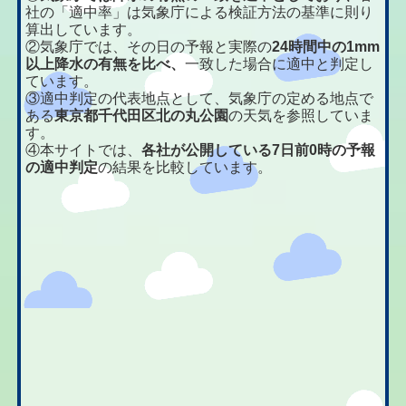
社の「適中率」は気象庁による検証方法の基準に則り
算出しています。
②気象庁では、その日の予報と実際の
24時間中の1mm
以上降水の有無を比べ、
一致した場合に適中と判定し
ています。
③適中判定の代表地点として、気象庁の定める地点で
ある
東京都千代田区北の丸公園
の天気を参照していま
す。
④本サイトでは、
各社が公開している7日前0時の予報
の適中判定
の結果を比較しています。