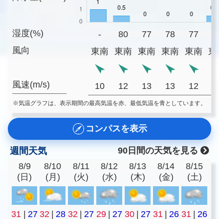
湿度(%)
-
80
77
78
77
7
風向
東南
東南
東南
東南
東南
東
風速(m/s)
10
12
13
13
12
1
※気温グラフは、表示期間の最高気温を赤、最低気温を青としています。
コンパスを表示
週間天気
90日間の天気を見る
8/9
8/10
8/11
8/12
8/13
8/14
8/15
(日)
(月)
(火)
(水)
(木)
(金)
(土)
31
|
27
32
|
28
32
|
27
29
|
27
30
|
27
31
|
26
31
|
26