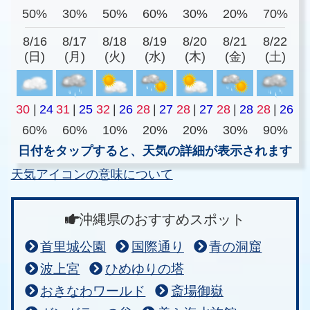
50%
30%
50%
60%
30%
20%
70%
8/16
8/17
8/18
8/19
8/20
8/21
8/22
(日)
(月)
(火)
(水)
(木)
(金)
(土)
30
|
24
31
|
25
32
|
26
28
|
27
28
|
27
28
|
28
28
|
26
60%
60%
10%
20%
20%
30%
90%
日付をタップすると、天気の詳細が表示されます
天気アイコンの意味について
沖縄県のおすすめスポット
首里城公園
国際通り
青の洞窟
波上宮
ひめゆりの塔
おきなわワールド
斎場御嶽