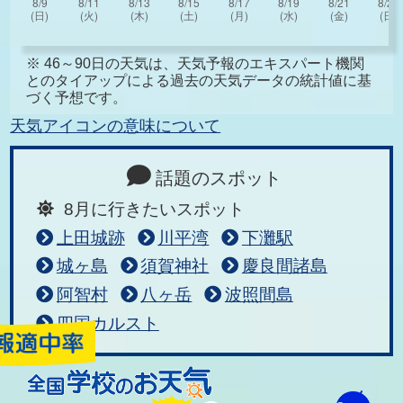
※ 46～90日の天気は、天気予報のエキスパート機関
とのタイアップによる過去の天気データの統計値に基
づく予想です。
天気アイコンの意味について
話題のスポット
8月に行きたいスポット
上田城跡
川平湾
下灘駅
城ヶ島
須賀神社
慶良間諸島
阿智村
八ヶ岳
波照間島
四国カルスト