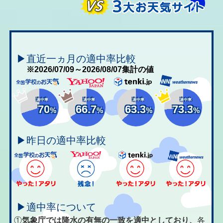
▶直近一ヵ月の適中率比較
※2026/07/09～2026/08/07集計の値
適中率
適中率
適中率
適中率
70
66.7
63.3
73.3
%
%
%
%
▶昨日の適中率比較
▶適中率について
①
気象庁では降水の有無の一致を適中としており、
各