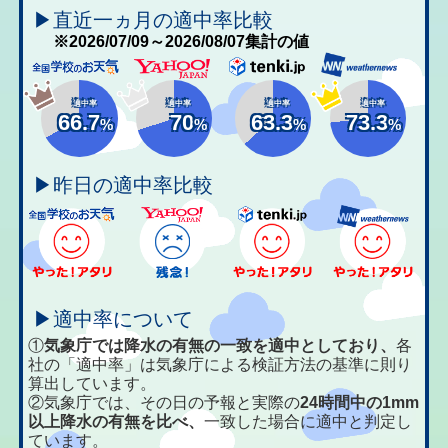
▶直近一ヵ月の適中率比較
※2026/07/09～2026/08/07集計の値
適中率
適中率
適中率
適中率
66.7
70
63.3
73.3
%
%
%
%
▶昨日の適中率比較
▶適中率について
①
気象庁では降水の有無の一致を適中としており、
各
社の「適中率」は気象庁による検証方法の基準に則り
算出しています。
②気象庁では、その日の予報と実際の
24時間中の1mm
以上降水の有無を比べ、
一致した場合に適中と判定し
ています。