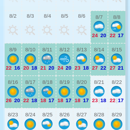
2
8/2
8/3
8/4
8/5
8/6
8/7
8/8
24
|
20
22
|
17
2
8/9
8/10
8/11
8/12
8/13
8/14
8/15
22
|
16
20
|
18
21
|
20
24
|
20
23
|
18
27
|
22
27
|
21
2
8/16
8/17
8/18
8/19
8/20
8/21
8/22
26
|
20
22
|
18
18
|
17
18
|
17
18
|
17
23
|
18
22
|
17
1
8/23
8/24
8/25
8/26
8/27
8/28
8/29