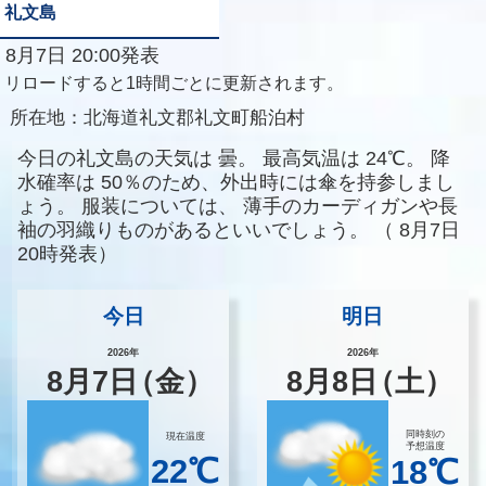
礼文島
8月7日 20:00発表
リロードすると1時間ごとに更新されます。
所在地：
北海道礼文郡礼文町船泊村
今日の礼文島の天気は
曇。
最高気温は
24℃。
降
水確率は
50％のため、外出時には傘を持参しまし
ょう。
服装については、
薄手のカーディガンや長
袖の羽織りものがあるといいでしょう。
（
8月7日
20時発表）
今日
明日
2026年
2026年
8
月
7
日
（金）
8
月
8
日
（土）
同時刻の
現在温度
予想温度
22℃
18℃