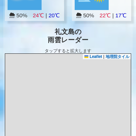
50%
24℃
|
20℃
50%
22℃
|
17℃
礼文島の
雨雲レーダー
タップすると拡大します
Leaflet
|
地理院タイル