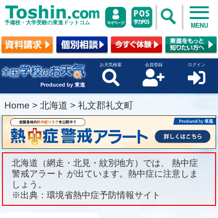
予備校・大学受験の東進ドットコム
MENU
お天気検索
会員登録
ログイン
Produced by 東進
Home
>
北海道
>
礼文郡礼文町
北海道（網走・北見・紋別地方）では、 熱中症
警戒アラート が出ています。熱中症に注意しま
しょう。
※出典：環境省熱中症予防情報サイト