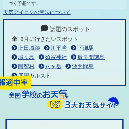
づく予想です。
天気アイコンの意味について
話題のスポット
8月に行きたいスポット
上田城跡
川平湾
下灘駅
城ヶ島
須賀神社
慶良間諸島
阿智村
八ヶ岳
波照間島
四国カルスト