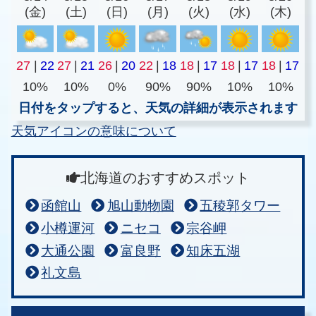
(金)
(土)
(日)
(月)
(火)
(水)
(木)
27
|
22
27
|
21
26
|
20
22
|
18
18
|
17
18
|
17
18
|
17
10%
10%
0%
90%
90%
10%
10%
日付をタップすると、天気の詳細が表示されます
天気アイコンの意味について
北海道のおすすめスポット
函館山
旭山動物園
五稜郭タワー
小樽運河
ニセコ
宗谷岬
大通公園
富良野
知床五湖
礼文島