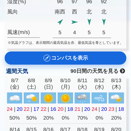
湿度(%)
96
97
96
92
風向
南西
西
北
北
風速(m/s)
5
4
5
5
※気温グラフは、表示期間の最高気温を赤、最低気温を青としています。
コンパスを表示
週間天気
90日間の天気を見る
8/7
8/8
8/9
8/10
8/11
8/12
8/13
(金)
(土)
(日)
(月)
(火)
(水)
(木)
24
|
20
22
|
17
22
|
16
20
|
18
21
|
20
24
|
20
23
|
18
50%
50%
20%
0%
70%
0%
20%
8/14
8/15
8/16
8/17
8/18
8/19
8/20