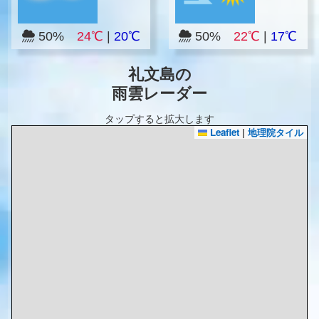
50%
24℃
|
20℃
50%
22℃
|
17℃
礼文島の
雨雲レーダー
タップすると拡大します
Leaflet
|
地理院タイル