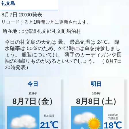
礼文島
8月7日 20:00発表
リロードすると1時間ごとに更新されます。
所在地：
北海道礼文郡礼文町船泊村
今日の礼文島の天気は
曇。
最高気温は
24℃。
降
水確率は
50％のため、外出時には傘を持参しまし
ょう。
服装については、
薄手のカーディガンや長
袖の羽織りものがあるといいでしょう。
（
8月7日
20時発表）
今日
明日
2026年
2026年
8
月
7
日
（金）
8
月
8
日
（土）
同時刻の
現在温度
予想温度
21℃
18℃