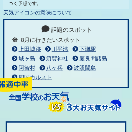
づく予想です。
天気アイコンの意味について
話題のスポット
8月に行きたいスポット
上田城跡
川平湾
下灘駅
城ヶ島
須賀神社
慶良間諸島
阿智村
八ヶ岳
波照間島
四国カルスト