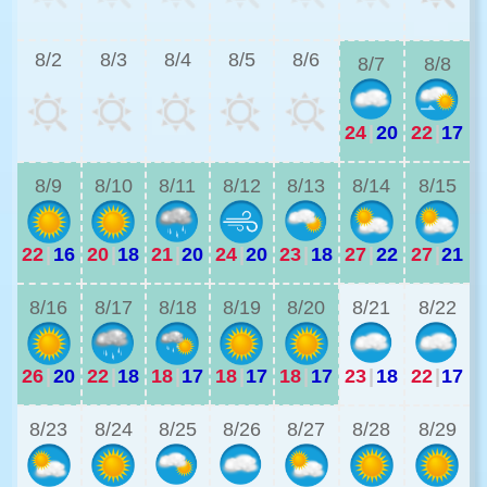
2
8/2
8/3
8/4
8/5
8/6
8/7
8/8
24
|
20
22
|
17
2
8/9
8/10
8/11
8/12
8/13
8/14
8/15
22
|
16
20
|
18
21
|
20
24
|
20
23
|
18
27
|
22
27
|
21
2
8/16
8/17
8/18
8/19
8/20
8/21
8/22
26
|
20
22
|
18
18
|
17
18
|
17
18
|
17
23
|
18
22
|
17
1
8/23
8/24
8/25
8/26
8/27
8/28
8/29