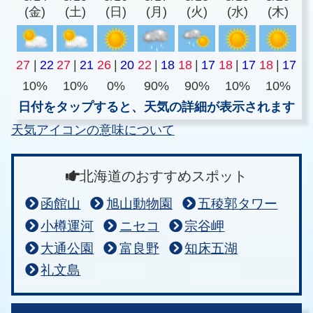
(金)
(土)
(日)
(月)
(火)
(水)
(木)
27
|
22
27
|
21
26
|
20
22
|
18
18
|
17
18
|
17
18
|
17
10%
10%
0%
90%
90%
10%
10%
日付をタップすると、天気の詳細が表示されます
天気アイコンの意味について
北海道のおすすめスポット
函館山
旭山動物園
五稜郭タワー
小樽運河
ニセコ
宗谷岬
大通公園
富良野
知床五湖
礼文島