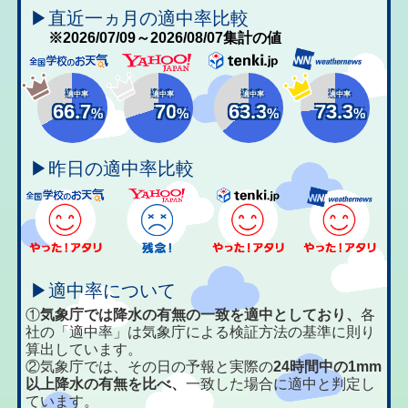
▶直近一ヵ月の適中率比較
※2026/07/09～2026/08/07集計の値
適中率
適中率
適中率
適中率
66.7
70
63.3
73.3
%
%
%
%
▶昨日の適中率比較
▶適中率について
①
気象庁では降水の有無の一致を適中としており、
各
社の「適中率」は気象庁による検証方法の基準に則り
算出しています。
②気象庁では、その日の予報と実際の
24時間中の1mm
以上降水の有無を比べ、
一致した場合に適中と判定し
ています。