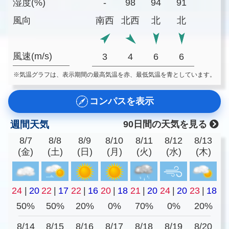
湿度(%)
-
98
94
91
風向
南西
北西
北
北
風速(m/s)
3
4
6
6
※気温グラフは、表示期間の最高気温を赤、最低気温を青としています。
コンパスを表示
週間天気
90日間の天気を見る
8/7
8/8
8/9
8/10
8/11
8/12
8/13
(金)
(土)
(日)
(月)
(火)
(水)
(木)
24
|
20
22
|
17
22
|
16
20
|
18
21
|
20
24
|
20
23
|
18
50%
50%
20%
0%
70%
0%
20%
8/14
8/15
8/16
8/17
8/18
8/19
8/20