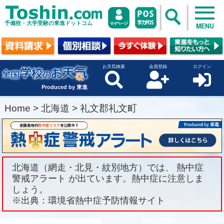
予備校・大学受験の東進ドットコム
MENU
お天気検索
会員登録
ログイン
Produced by 東進
Home
>
北海道
>
礼文郡礼文町
北海道（網走・北見・紋別地方）では、 熱中症
警戒アラート が出ています。熱中症に注意しま
しょう。
※出典：環境省熱中症予防情報サイト