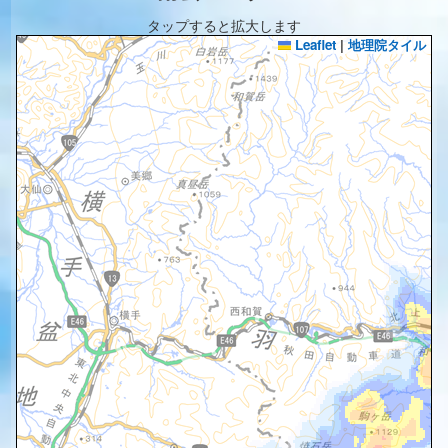
タップすると拡大します
Leaflet
|
地理院タイル