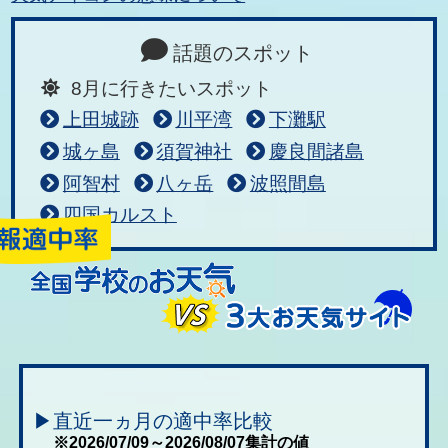
話題のスポット
8月に行きたいスポット
上田城跡
川平湾
下灘駅
城ヶ島
須賀神社
慶良間諸島
阿智村
八ヶ岳
波照間島
四国カルスト
▶直近一ヵ月の適中率比較
※2026/07/09～2026/08/07集計の値