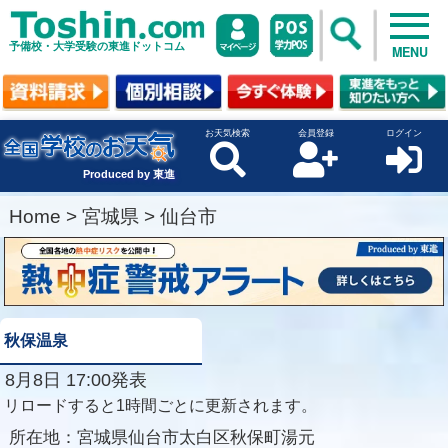
予備校・大学受験の東進ドットコム
MENU
お天気検索
会員登録
ログイン
Produced by 東進
Home
>
宮城県
>
仙台市
秋保温泉
8月8日 17:00発表
リロードすると1時間ごとに更新されます。
所在地：
宮城県仙台市太白区秋保町湯元