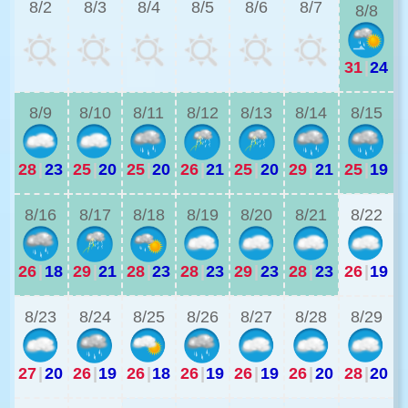
8/2
8/3
8/4
8/5
8/6
8/7
8/8
31
|
24
2
8/9
8/10
8/11
8/12
8/13
8/14
8/15
28
|
23
25
|
20
25
|
20
26
|
21
25
|
20
29
|
21
25
|
19
2
8/16
8/17
8/18
8/19
8/20
8/21
8/22
26
|
18
29
|
21
28
|
23
28
|
23
29
|
23
28
|
23
26
|
19
2
8/23
8/24
8/25
8/26
8/27
8/28
8/29
27
|
20
26
|
19
26
|
18
26
|
19
26
|
19
26
|
20
28
|
20
2