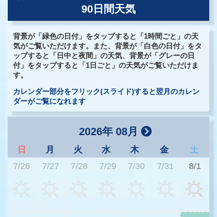
90日間天気
背景が「緑色の日付」をタップすると「1時間ごと」の天
気がご覧いただけます。また、背景が「白色の日付」をタ
ップすると「日中と夜間」の天気、背景が「グレーの日
付」をタップすると「1日ごと」の天気がご覧いただけま
す。
カレンダー部分をフリック(スライド)すると翌月のカレン
ダーがご覧になれます
2026年 08月
日
月
火
水
木
金
土
7/26
7/27
7/28
7/29
7/30
7/31
8/1
2