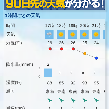
1時間ごとの天気
時間
17時
18時
19時
20時
21時
2
天気
気温(℃)
26
26
26
25
24
2
降水量(mm/h)
湿度(%)
88
85
92
93
95
9
風向
東南
東南
東南
東南
東南
東
風速(m/s)
1
1
1
1
1