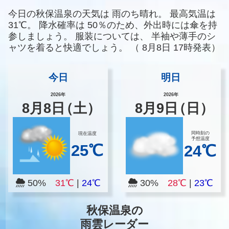
今日の秋保温泉の天気は
雨のち晴れ。
最高気温は
31℃。
降水確率は
50％のため、外出時には傘を持
参しましょう。
服装については、
半袖や薄手のシ
ャツを着ると快適でしょう。
（
8月8日 17時発表）
今日
明日
2026年
2026年
8
月
8
日
（土）
8
月
9
日
（日）
同時刻の
現在温度
予想温度
25℃
24℃
50%
31℃
|
24℃
30%
28℃
|
23℃
秋保温泉の
雨雲レーダー