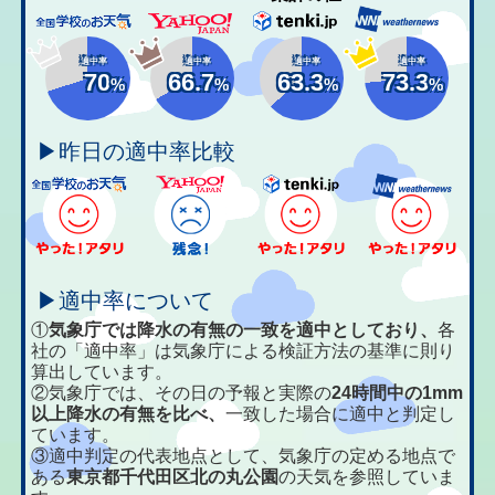
適中率
適中率
適中率
適中率
70
66.7
63.3
73.3
%
%
%
%
▶昨日の適中率比較
▶適中率について
①
気象庁では降水の有無の一致を適中としており、
各
社の「適中率」は気象庁による検証方法の基準に則り
算出しています。
②気象庁では、その日の予報と実際の
24時間中の1mm
以上降水の有無を比べ、
一致した場合に適中と判定し
ています。
③適中判定の代表地点として、気象庁の定める地点で
ある
東京都千代田区北の丸公園
の天気を参照していま