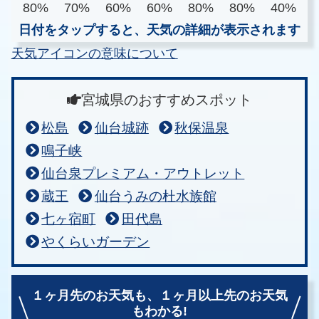
80%
70%
60%
60%
80%
80%
40%
日付をタップすると、天気の詳細が表示されます
天気アイコンの意味について
宮城県のおすすめスポット
松島
仙台城跡
秋保温泉
鳴子峡
仙台泉プレミアム・アウトレット
蔵王
仙台うみの杜水族館
七ヶ宿町
田代島
やくらいガーデン
１ヶ月先のお天気も、
１ヶ月以上先のお天気
もわかる!