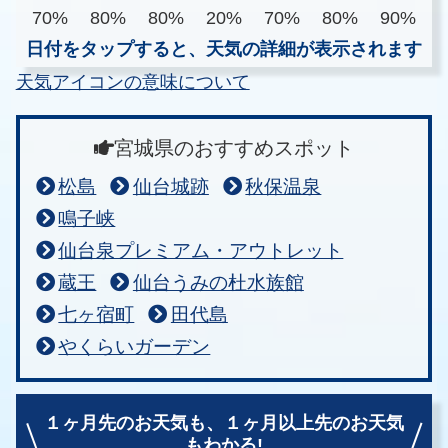
70%
80%
80%
20%
70%
80%
90%
日付をタップすると、天気の詳細が表示されます
天気アイコンの意味について
宮城県のおすすめスポット
松島
仙台城跡
秋保温泉
鳴子峡
仙台泉プレミアム・アウトレット
蔵王
仙台うみの杜水族館
七ヶ宿町
田代島
やくらいガーデン
１ヶ月先のお天気も、
１ヶ月以上先のお天気
もわかる!