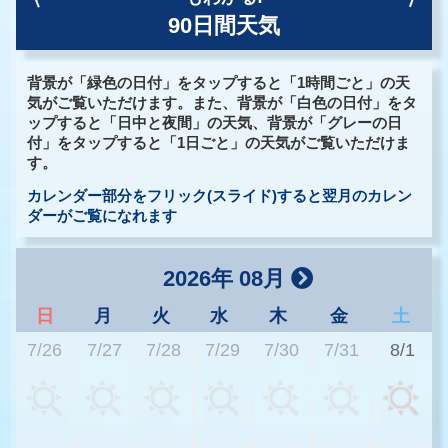
90日間天気
背景が「緑色の日付」をタップすると「1時間ごと」の天
気がご覧いただけます。また、背景が「白色の日付」をタ
ップすると「日中と夜間」の天気、背景が「グレーの日
付」をタップすると「1日ごと」の天気がご覧いただけま
す。
カレンダー部分をフリック(スライド)すると翌月のカレン
ダーがご覧になれます
2026年 08月
日
月
火
水
木
金
土
7/26
7/27
7/28
7/29
7/30
7/31
8/1
2