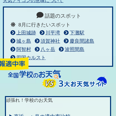
天気アイコンの意味について
話題のスポット
8月に行きたいスポット
上田城跡
川平湾
下灘駅
城ヶ島
須賀神社
慶良間諸島
阿智村
八ヶ岳
波照間島
四国カルスト
頑張れ！学校のお天気