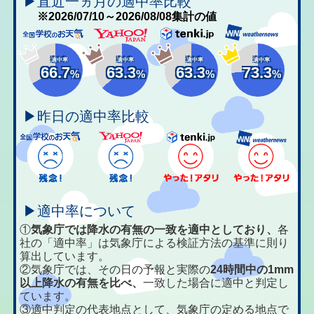
▶直近一ヵ月の適中率比較
※2026/07/10～2026/08/08集計の値
適中率
適中率
適中率
適中率
66.7
63.3
63.3
73.3
%
%
%
%
▶昨日の適中率比較
▶適中率について
①
気象庁では降水の有無の一致を適中としており、
各
社の「適中率」は気象庁による検証方法の基準に則り
算出しています。
②気象庁では、その日の予報と実際の
24時間中の1mm
以上降水の有無を比べ、
一致した場合に適中と判定し
ています。
③適中判定の代表地点として、気象庁の定める地点で