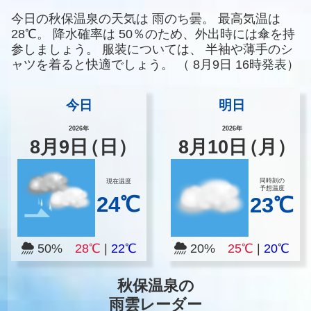
今日の秋保温泉の天気は
雨のち曇。
最高気温は
28℃。
降水確率は
50％のため、外出時には傘を持
参しましょう。
服装については、
半袖や薄手のシ
ャツを着ると快適でしょう。
（
8月9日 16時発表）
今日
明日
2026年
2026年
8
月
9
日
（日）
8
月
10
日
（月）
同時刻の
現在温度
予想温度
24℃
23℃
50%
28℃
|
22℃
20%
25℃
|
20℃
秋保温泉の
雨雲レーダー