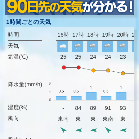
1時間ごとの天気
時間
16時
17時
18時
19時
20時
2
天気
気温(℃)
25
25
24
24
23
2
降水量(mm/h)
湿度(%)
-
84
89
91
93
9
風向
東南
東
東
東南
東