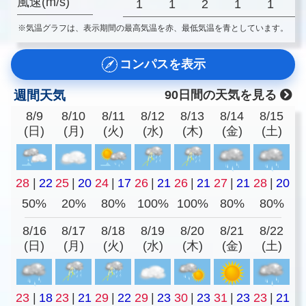
風速(m/s)
1
1
2
1
1
※気温グラフは、表示期間の最高気温を赤、最低気温を青としています。
コンパスを表示
週間天気
90日間の天気を見る
8/9
8/10
8/11
8/12
8/13
8/14
8/15
(日)
(月)
(火)
(水)
(木)
(金)
(土)
28
|
22
25
|
20
24
|
17
26
|
21
26
|
21
27
|
21
28
|
20
50%
20%
80%
100%
100%
80%
80%
8/16
8/17
8/18
8/19
8/20
8/21
8/22
(日)
(月)
(火)
(水)
(木)
(金)
(土)
23
|
18
23
|
21
29
|
22
29
|
23
30
|
23
31
|
23
23
|
21