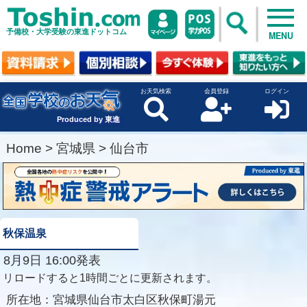
予備校・大学受験の東進ドットコム
MENU
お天気検索
会員登録
ログイン
Produced by 東進
Home
>
宮城県
>
仙台市
秋保温泉
8月9日 16:00発表
リロードすると1時間ごとに更新されます。
所在地：
宮城県仙台市太白区秋保町湯元