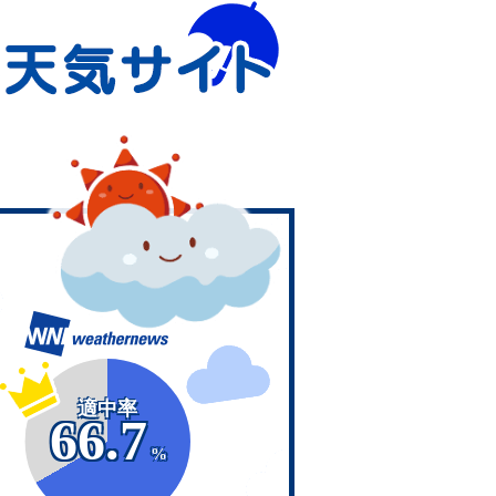
適中率
66.7
%