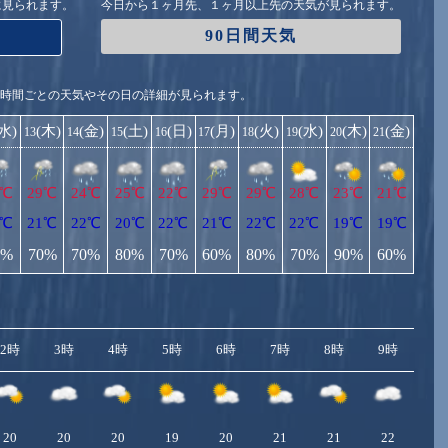
に見られます。
今日から１ヶ月先、１ヶ月以上先の天気が見られます。
90日間天気
1時間ごとの天気やその日の詳細が見られます。
(水)
(木)
(金)
(土)
(日)
(月)
(火)
(水)
(木)
(金)
13
14
15
16
17
18
19
20
21
6℃
29℃
24℃
25℃
22℃
29℃
29℃
28℃
23℃
21℃
1℃
21℃
22℃
20℃
22℃
21℃
22℃
22℃
19℃
19℃
0%
70%
70%
80%
70%
60%
80%
70%
90%
60%
2時
3時
4時
5時
6時
7時
8時
9時
10
20
20
20
19
20
21
21
22
2