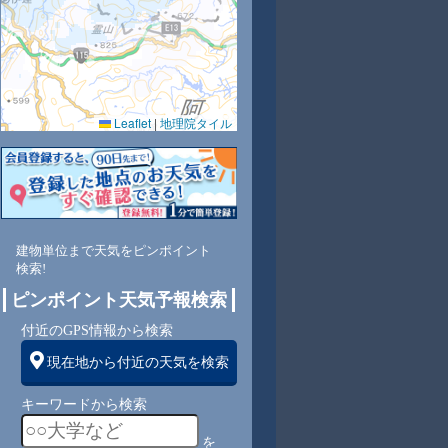
Leaflet
|
地理院タイル
0
80
80
78
77
74
78
80
82
北
北
北東
北東
北東
東
東
東
東
建物単位まで天気をピンポイント
検索!
ピンポイント天気予報検索
6
7
7
8
8
8
7
7
付近のGPS情報から検索
現在地から付近の天気を検索
キーワードから検索
を