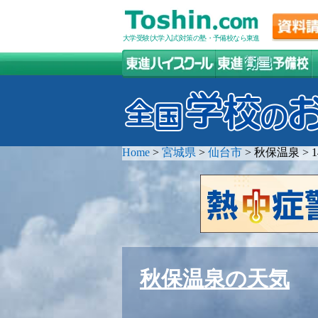
大学受験(大学入試)対策の塾・予備校なら東進
Home
>
宮城県
>
仙台市
>
秋保温泉
>
秋保温泉の天気