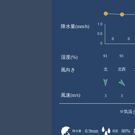
降水量(mm/h)
91
91
湿度(%)
北
北西
風向き
風速(m/s)
3
3
※気温
0.9mm
80%
降水量
湿度