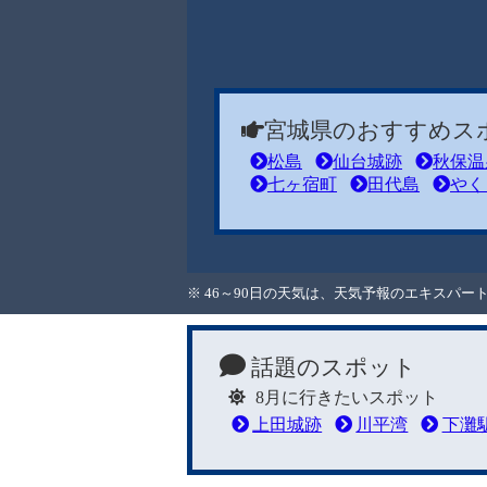
宮城県のおすすめス
松島
仙台城跡
秋保温
七ヶ宿町
田代島
やく
※ 46～90日の天気は、天気予報のエキスパ
話題のスポット
8月に行きたいスポット
上田城跡
川平湾
下灘