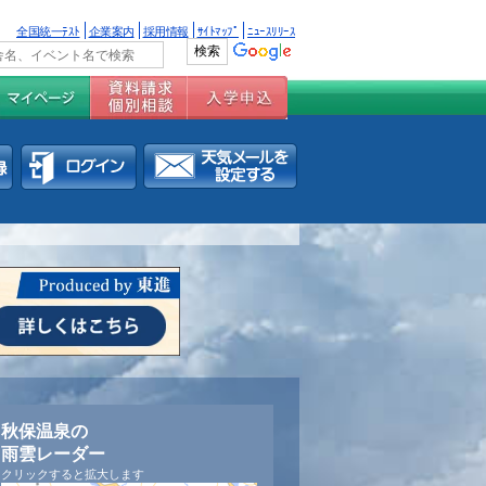
全国統一ﾃｽﾄ
企業案内
採用情報
ｻｲﾄﾏｯﾌﾟ
ﾆｭｰｽﾘﾘｰｽ
秋保温泉の
雨雲レーダー
クリックすると拡大します