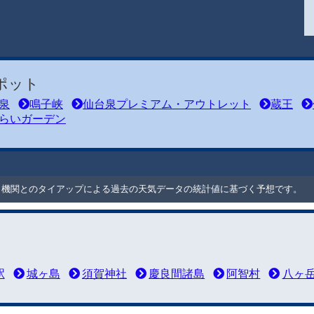
ポット
泉
鳴子峡
仙台泉プレミアム・アウトレット
蔵王
らいガーデン
ート機関とのタイアップによる過去の天気データの統計値に基づく予想です。
駅
城ヶ島
須賀神社
慶良間諸島
阿智村
八ヶ