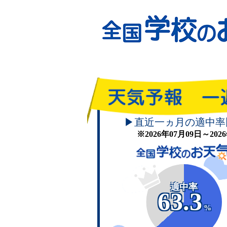
▶直近一ヵ月の適中率
※2026年07月09日～20
適中率
63.3
%