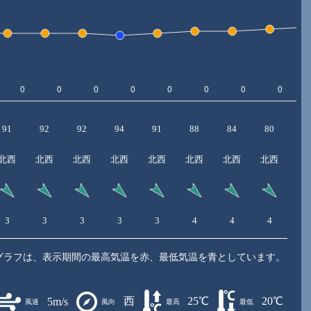
91
92
92
94
91
88
84
80
8
北西
北西
北西
北西
北西
北西
北西
北西
3
3
3
3
3
4
4
4
5
グラフは、表示期間の最高気温を赤、最低気温を青としています。
西
25℃
20℃
5m/s
風速
風向
最高
最低