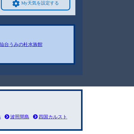
My天気を設定する
仙台うみの杜水族館
岳
波照間島
四国カルスト