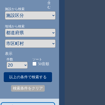
含
む
施設から検索
地域から検索
表示
件数
ソート
50音順
以上の条件で検索する
検索条件をクリア