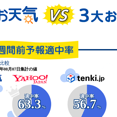
比較
26年08月07日集計の値
適中率
適中率
63.3
56.7
%
%