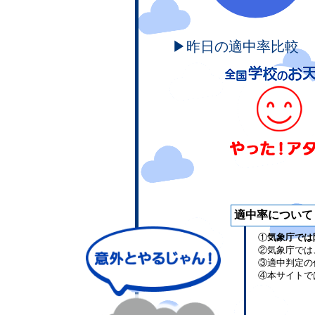
▶昨日の適中率比較
適中率について
①
気象庁では
②気象庁では
③適中判定の
④本サイトで