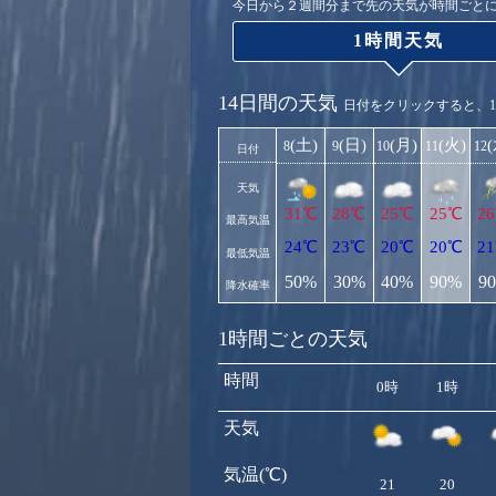
今日から２週間分まで先の天気が時間ごと
1時間天気
14日間の天気
日付をクリックすると、
(土)
(日)
(月)
(火)
8
9
10
11
12
日付
天気
31℃
28℃
25℃
25℃
2
最高気温
24℃
23℃
20℃
20℃
2
最低気温
50%
30%
40%
90%
9
降水確率
1時間ごとの天気
時間
0時
1時
天気
気温(℃)
21
20