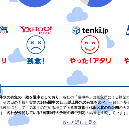
降水の有無の一致を適中としており、
各社の「適中率」は気象庁による検証
、その日の予報と実際の
24時間中の1mm以上降水の有無を比べ、
一致した場
代表地点として、気象庁の定める地点である
東京都千代田区北の丸公園
の天
は、
各社が公開している7日前0時の予報の適中判定
の結果を比較しています
もっと詳しく見る