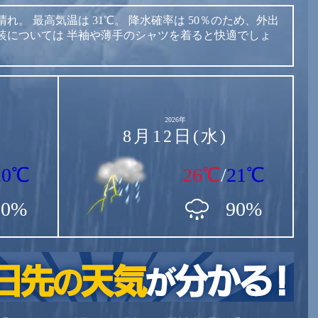
晴れ。
最高気温は
31℃。
降水確率は
50％のため、外出
装については
半袖や薄手のシャツを着ると快適でしょ
2026年
8月12日(水)
20℃
26℃
/
21℃
90%
90%