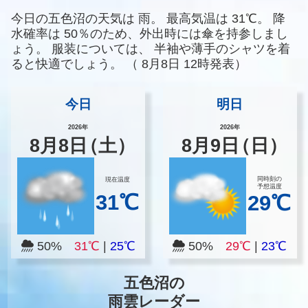
今日の五色沼の天気は
雨。
最高気温は
31℃。
降
水確率は
50％のため、外出時には傘を持参しまし
ょう。
服装については、
半袖や薄手のシャツを着
ると快適でしょう。
（
8月8日 12時発表）
今日
明日
2026年
2026年
8
月
8
日
（土）
8
月
9
日
（日）
同時刻の
現在温度
予想温度
31℃
29℃
50%
31℃
|
25℃
50%
29℃
|
23℃
五色沼の
雨雲レーダー