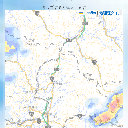
タップすると拡大します
Leaflet
|
地理院タイル