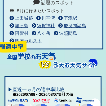
話題のスポット
8月に行きたいスポット
上田城跡
川平湾
下灘駅
城ヶ島
須賀神社
慶良間諸島
阿智村
八ヶ岳
波照間島
四国カルスト
▶直近一ヵ月の適中率比較
※2026/07/09～2026/08/07集計の値