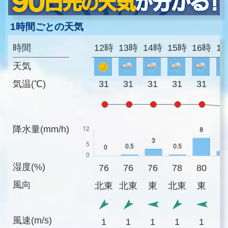
1時間ごとの天気
時間
12時
13時
14時
15時
16時
1
天気
気温(℃)
31
31
31
31
31
3
降水量(mm/h)
湿度(%)
76
76
76
78
80
8
風向
北東
北東
東
北東
東
風速(m/s)
1
1
1
1
1