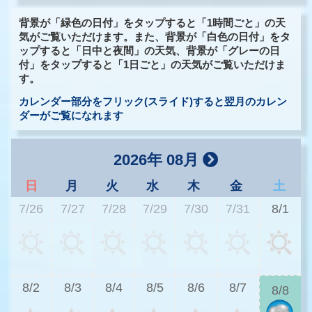
背景が「緑色の日付」をタップすると「1時間ごと」の天
気がご覧いただけます。また、背景が「白色の日付」をタ
ップすると「日中と夜間」の天気、背景が「グレーの日
付」をタップすると「1日ごと」の天気がご覧いただけま
す。
カレンダー部分をフリック(スライド)すると翌月のカレン
ダーがご覧になれます
2026年 08月
日
月
火
水
木
金
土
7/26
7/27
7/28
7/29
7/30
7/31
8/1
2
8/2
8/3
8/4
8/5
8/6
8/7
8/8