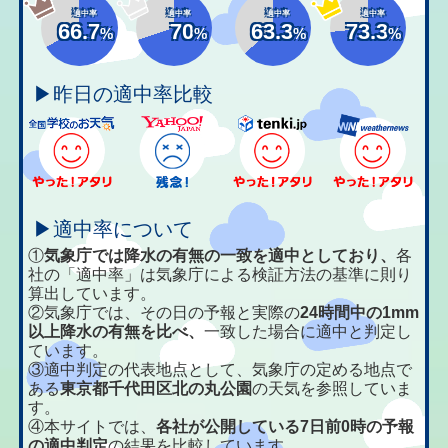
適中率
適中率
適中率
適中率
66.7
70
63.3
73.3
%
%
%
%
▶昨日の適中率比較
▶適中率について
①
気象庁では降水の有無の一致を適中としており、
各
社の「適中率」は気象庁による検証方法の基準に則り
算出しています。
②気象庁では、その日の予報と実際の
24時間中の1mm
以上降水の有無を比べ、
一致した場合に適中と判定し
ています。
③適中判定の代表地点として、気象庁の定める地点で
ある
東京都千代田区北の丸公園
の天気を参照していま
す。
④本サイトでは、
各社が公開している7日前0時の予報
の適中判定
の結果を比較しています。