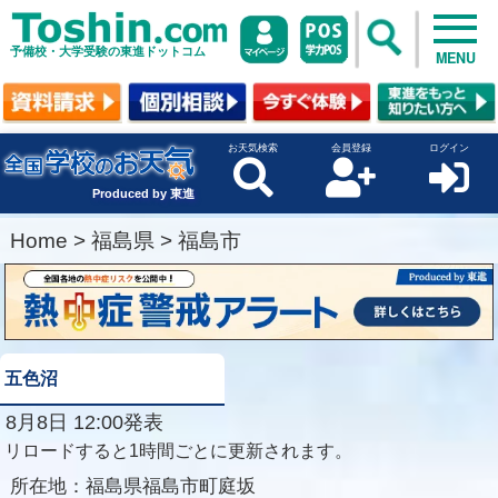
予備校・大学受験の東進ドットコム
MENU
お天気検索
会員登録
ログイン
Produced by 東進
Home
>
福島県
>
福島市
五色沼
8月8日 12:00発表
リロードすると1時間ごとに更新されます。
所在地：
福島県福島市町庭坂