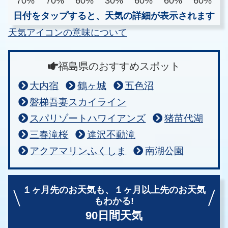
70%
70%
60%
30%
60%
60%
60%
日付をタップすると、天気の詳細が表示されます
天気アイコンの意味について
福島県のおすすめスポット
大内宿
鶴ヶ城
五色沼
磐梯吾妻スカイライン
スパリゾートハワイアンズ
猪苗代湖
三春滝桜
達沢不動滝
アクアマリンふくしま
南湖公園
１ヶ月先のお天気も、
１ヶ月以上先のお天気
もわかる!
90日間天気