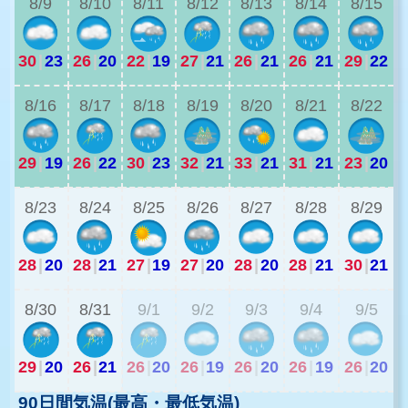
8/9
8/10
8/11
8/12
8/13
8/14
8/15
30
|
23
26
|
20
22
|
19
27
|
21
26
|
21
26
|
21
29
|
22
2
8/16
8/17
8/18
8/19
8/20
8/21
8/22
29
|
19
26
|
22
30
|
23
32
|
21
33
|
21
31
|
21
23
|
20
2
8/23
8/24
8/25
8/26
8/27
8/28
8/29
28
|
20
28
|
21
27
|
19
27
|
20
28
|
20
28
|
21
30
|
21
2
8/30
8/31
9/1
9/2
9/3
9/4
9/5
29
|
20
26
|
21
26
|
20
26
|
19
26
|
20
26
|
19
26
|
20
90日間気温(最高・最低気温)