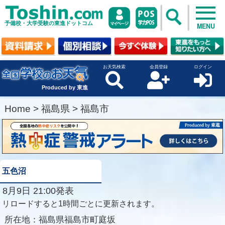
予備校・大学受験の東進ドットコム
MENU
お天気検索
会員登録
ログイン
Produced by 東進
Home
>
福島県
>
福島市
五色沼
8月9日 21:00発表
リロードすると1時間ごとに更新されます。
所在地：
福島県福島市町庭坂