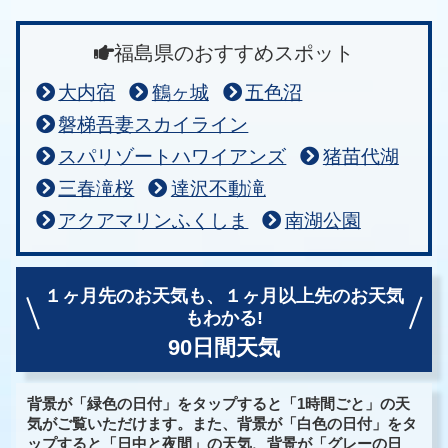
福島県のおすすめスポット
大内宿
鶴ヶ城
五色沼
磐梯吾妻スカイライン
スパリゾートハワイアンズ
猪苗代湖
三春滝桜
達沢不動滝
アクアマリンふくしま
南湖公園
１ヶ月先のお天気も、
１ヶ月以上先のお天気
もわかる!
90日間天気
背景が「緑色の日付」をタップすると「1時間ごと」の天
気がご覧いただけます。また、背景が「白色の日付」をタ
ップすると「日中と夜間」の天気、背景が「グレーの日