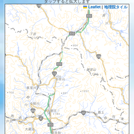
タップすると拡大します
Leaflet
|
地理院タイル