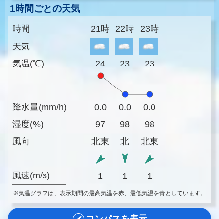
1時間ごとの天気
時間
21時
22時
23時
天気
気温(℃)
24
23
23
降水量(mm/h)
0.0
0.0
0.0
湿度(%)
97
98
98
風向
北東
北
北東
風速(m/s)
1
1
1
※気温グラフは、表示期間の最高気温を赤、最低気温を青としています。
コンパスを表示