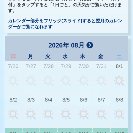
付」をタップすると「1日ごと」の天気がご覧いただけま
す。
カレンダー部分をフリック(スライド)すると翌月のカレン
ダーがご覧になれます
2026年 08月
日
月
火
水
木
金
土
7/26
7/27
7/28
7/29
7/30
7/31
8/1
2
8/2
8/3
8/4
8/5
8/6
8/7
8/8
2