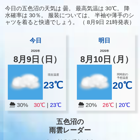
今日の五色沼の天気は
曇。
最高気温は
30℃。
降
水確率は
30％。
服装については、
半袖や薄手のシ
ャツを着ると快適でしょう。
（
8月9日 21時発表）
今日
明日
2026年
2026年
8
月
9
日
（日）
8
月
10
日
（月）
同時刻の
現在温度
予想温度
23℃
20℃
30%
30℃
|
23℃
20%
26℃
|
20℃
五色沼の
雨雲レーダー