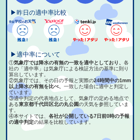
▶昨日の適中率比較
▶適中率について
①
気象庁では降水の有無の一致を適中としており、
各
社の「適中率」は気象庁による検証方法の基準に則り
算出しています。
②気象庁では、その日の予報と実際の
24時間中の1mm
以上降水の有無を比べ、
一致した場合に適中と判定し
ています。
③適中判定の代表地点として、気象庁の定める地点で
ある
東京都千代田区北の丸公園
の天気を参照していま
す。
④本サイトでは、
各社が公開している7日前0時の予報
の適中判定
の結果を比較しています。