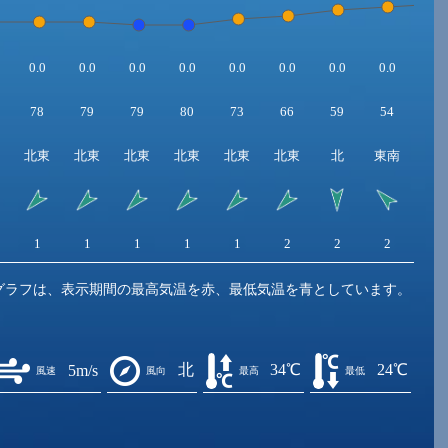
0.0
0.0
0.0
0.0
0.0
0.0
0.0
0.0
0.0
78
79
79
80
73
66
59
54
49
北東
北東
北東
北東
北東
北東
北
東南
南
1
1
1
1
1
2
2
2
2
グラフは、表示期間の最高気温を赤、最低気温を青としています。
北
34℃
24℃
5m/s
風速
風向
最高
最低