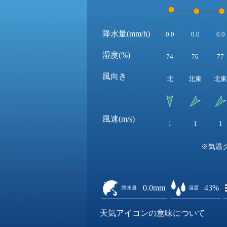
降水量(mm/h)
0.0
0.0
0.0
湿度(%)
74
76
77
風向き
北
北東
北東
風速(m/s)
1
1
1
※気温
0.0mm
43%
降水量
湿度
天気アイコンの意味について