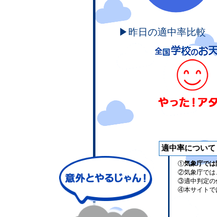
▶昨日の適中率比較
適中率について
①
気象庁では
②気象庁では
③適中判定の
④本サイトで