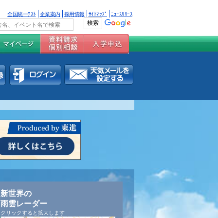
全国統一ﾃｽﾄ
企業案内
採用情報
ｻｲﾄﾏｯﾌﾟ
ﾆｭｰｽﾘﾘｰｽ
新世界の
雨雲レーダー
クリックすると拡大します