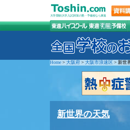
大学受験(大学入試)対策の塾・予備校なら東進
Home
>
大阪府
>
大阪市浪速区
>
新世
新世界の天気