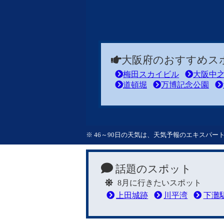
大阪府のおすすめス
梅田スカイビル
大阪中
道頓堀
万博記念公園
※ 46～90日の天気は、天気予報のエキスパ
話題のスポット
8月に行きたいスポット
上田城跡
川平湾
下灘