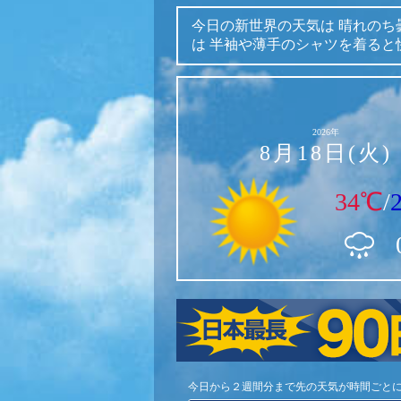
今日の新世界の天気は
晴れのち
は
半袖や薄手のシャツを着ると
2026年
8月18日(火)
34℃
/
今日から２週間分まで先の天気が時間ごと