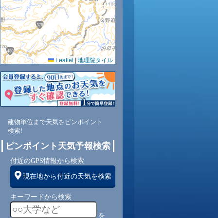
0.0
0.0
0.0
0.0
0.0
0.0
0.0
0.0
0.0
44
43
43
42
46
50
54
58
61
Leaflet
|
地理院タイル
西
北
北西
北西
北西
北西
北西
北
南西
東
2
2
3
3
3
4
4
4
4
建物単位まで天気をピンポイント
検索!
ピンポイント天気予報検索
付近のGPS情報から検索
現在地から付近の天気を検索
キーワードから検索
を