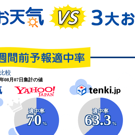
比較
26年08月07日集計の値
適中率
適中率
70
63.3
%
%