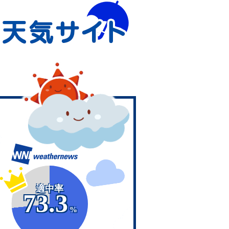
適中率
73.3
%