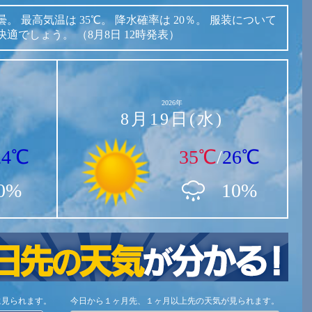
曇。
最高気温は
35℃。
降水確率は
20％。
服装について
快適でしょう。
（8月8日 12時発表）
2026年
8月19日(水)
24℃
35℃
/
26℃
0%
10%
に見られます。
今日から１ヶ月先、１ヶ月以上先の天気が見られます。