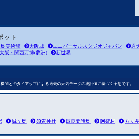
ポット
之島美術館
大阪城
ユニバーサルスタジオジャパン
通
大阪・関西万博(夢洲)
新世界
ート機関とのタイアップによる過去の天気データの統計値に基づく予想です。
駅
城ヶ島
須賀神社
慶良間諸島
阿智村
八ヶ