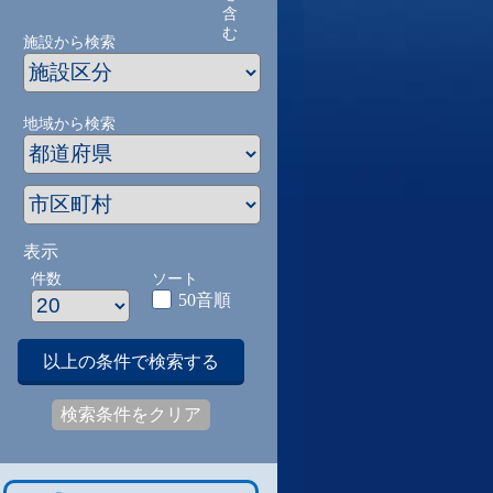
含
む
施設から検索
地域から検索
表示
件数
ソート
50音順
以上の条件で検索する
検索条件をクリア