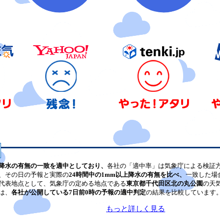
降水の有無の一致を適中としており、
各社の「適中率」は気象庁による検証
、その日の予報と実際の
24時間中の1mm以上降水の有無を比べ、
一致した場
代表地点として、気象庁の定める地点である
東京都千代田区北の丸公園
の天
は、
各社が公開している7日前0時の予報の適中判定
の結果を比較しています
もっと詳しく見る