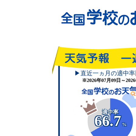
▶直近一ヵ月の適中率
※2026年07月09日～20
適中率
66.7
%