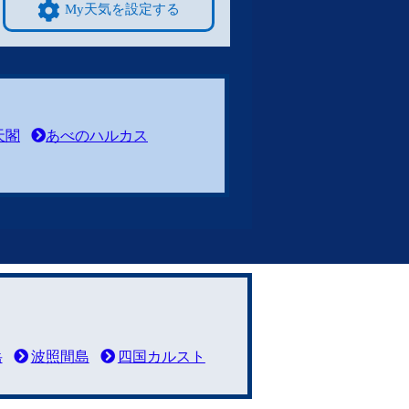
My天気を設定する
天閣
あべのハルカス
岳
波照間島
四国カルスト