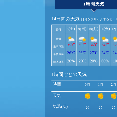
1時間天気
14日間の天気
日付をクリックすると、
(土)
(日)
(月)
(火)
8
9
10
11
12
日付
天気
35℃
36℃
36℃
34℃
3
最高気温
26℃
26℃
27℃
24℃
2
最低気温
20%
20%
20%
60%
1
降水確率
1時間ごとの天気
時間
0時
1時
2時
天気
気温(℃)
26
25
25