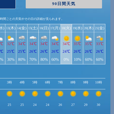
90日間天気
1時間ごとの天気やその日の詳細が見られます。
(水)
(木)
(金)
(土)
(日)
(月)
(火)
(水)
(木)
(金)
13
14
15
16
17
18
19
20
21
2℃
32℃
34℃
34℃
34℃
34℃
34℃
35℃
35℃
33℃
4℃
25℃
25℃
26℃
26℃
26℃
24℃
26℃
26℃
26℃
0%
30%
80%
70%
80%
60%
0%
10%
60%
60%
3時
4時
5時
6時
7時
8時
9時
10時
11
25
25
24
24
26
27
29
30
31