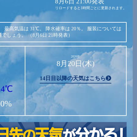
8月6日 21:00発表
リロードすると1時間ごとに更新されます。
。
最高気温は
31℃。
降水確率は
20％。
服装については
適でしょう。
（8月6日 21時発表）
2026年
8月20日(木)
14日目以降の天気はこちら
24℃
20%