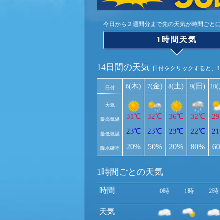
今日から２週間分まで先の天気が時間ごと
1時間天気
14日間の天気
日付をクリックすると、
(木)
(金)
(土)
(日)
6
7
8
9
10
日付
天気
31℃
32℃
36℃
32℃
2
最高気温
23℃
23℃
23℃
22℃
2
最低気温
20%
50%
20%
80%
6
降水確率
1時間ごとの天気
時間
0時
1時
2時
天気