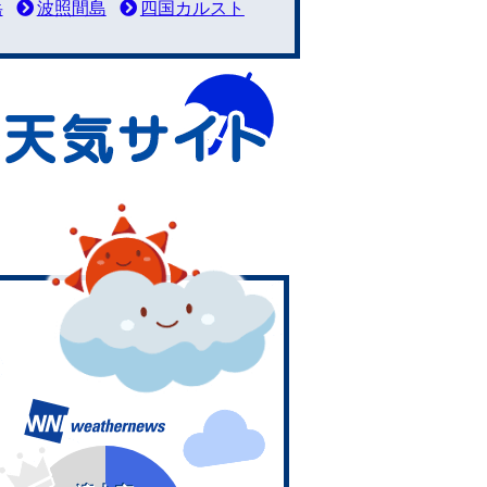
岳
波照間島
四国カルスト