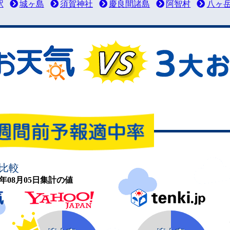
駅
城ヶ島
須賀神社
慶良間諸島
阿智村
八ヶ
比較
26年08月05日集計の値