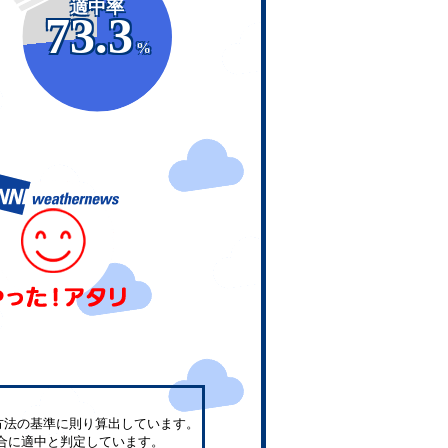
適中率
73.3
%
方法の基準に則り算出しています。
合に適中と判定しています。