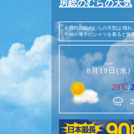
房総のむらの天気
今日の房総のむらの天気は
晴れ
半袖や薄手のシャツを着ると快
2026年
8月19日(水)
29℃
/