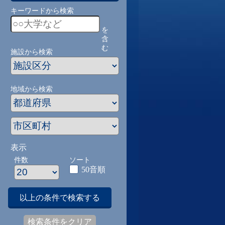
キーワードから検索
を
含
む
施設から検索
地域から検索
表示
件数
ソート
50音順
以上の条件で検索する
検索条件をクリア