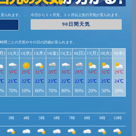
に見られます。
今日から１ヶ月先、１ヶ月以上先の天気が見られます。
90日間天気
1時間ごとの天気やその日の詳細が見られます。
(月)
(火)
(水)
(木)
(金)
(土)
(日)
(月)
(火)
(水)
11
12
13
14
15
16
17
18
19
9℃
30℃
29℃
31℃
28℃
30℃
28℃
34℃
32℃
29℃
1℃
21℃
22℃
22℃
23℃
22℃
22℃
25℃
25℃
24℃
0%
70%
10%
60%
70%
80%
90%
20%
50%
20%
3時
4時
5時
6時
7時
8時
9時
10時
11