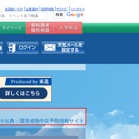
全国統一ﾃｽﾄ
企業案内
採用情報
ｻｲﾄﾏｯﾌﾟ
ﾆｭｰｽﾘﾘｰｽ
※出典：環境省熱中症予防情報サイト