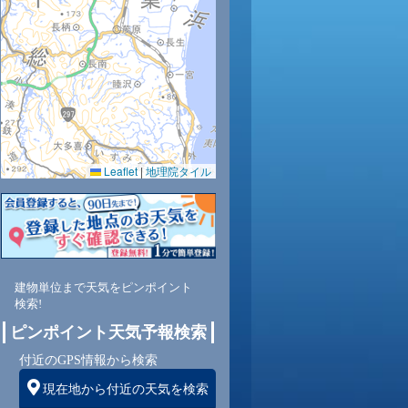
28
28
28
29
28
26
25
25
24
0.0
0.0
0.0
0.0
0.0
0.0
0.0
0.0
0.0
64
62
60
59
64
69
74
77
81
Leaflet
|
地理院タイル
東
北東
北東
北東
北東
北東
北東
北東
北東
北
6
6
6
6
6
6
5
5
5
建物単位まで天気をピンポイント
検索!
ピンポイント天気予報検索
付近のGPS情報から検索
現在地から付近の天気を検索