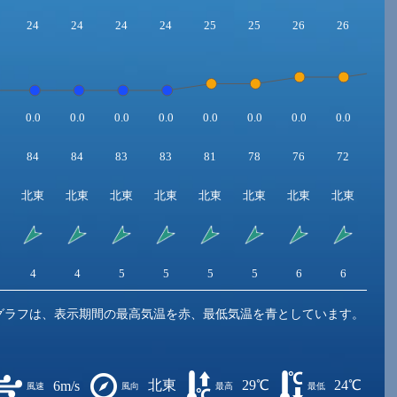
24
24
24
24
25
25
26
26
27
0.0
0.0
0.0
0.0
0.0
0.0
0.0
0.0
0.0
84
84
83
83
81
78
76
72
68
北東
北東
北東
北東
北東
北東
北東
北東
北
4
4
5
5
5
5
6
6
6
グラフは、表示期間の最高気温を赤、最低気温を青としています。
北東
29℃
24℃
6m/s
風速
風向
最高
最低