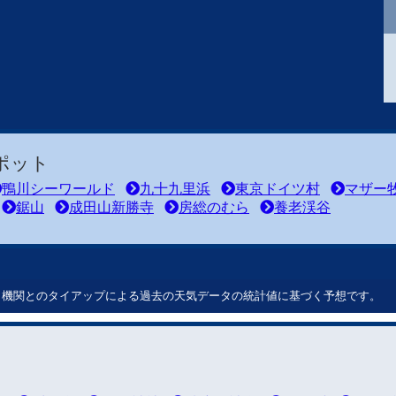
ポット
鴨川シーワールド
九十九里浜
東京ドイツ村
マザー
鋸山
成田山新勝寺
房総のむら
養老渓谷
ート機関とのタイアップによる過去の天気データの統計値に基づく予想です。