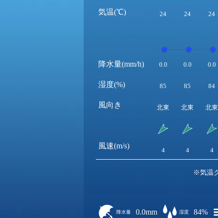
気温(℃)
24
24
24
降水量(mm/h)
0.0
0.0
0.0
湿度(%)
85
85
84
風向き
北東
北東
北東
風速(m/s)
4
4
4
※気温
0.0mm
84%
降水量
湿度