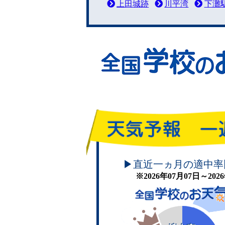
上田城跡
川平湾
下灘
頑張れ！学校のお天気
▶直近一ヵ月の適中率
※2026年07月07日～20