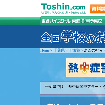
大学受験(大学入試)対策の塾・予備校なら東進
Home
>
千葉県
>
印旛郡
>
房総のむら
千葉県では、 熱中症警戒アラート