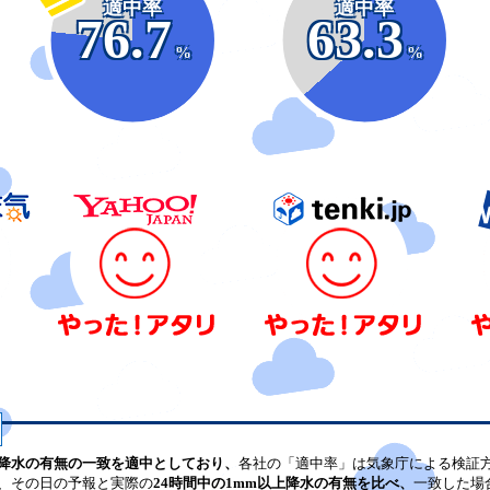
適中率
適中率
76.7
63.3
%
%
降水の有無の一致を適中としており、
各社の「適中率」は気象庁による検証
、その日の予報と実際の
24時間中の1mm以上降水の有無を比べ、
一致した場