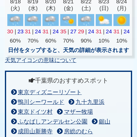
8/18
8/19
8/20
8/21
8/22
8/23
8/24
(火)
(水)
(木)
(金)
(土)
(日)
(月)
30
|
23
31
|
24
31
|
24
35
|
27
29
|
24
31
|
24
31
|
24
60%
70%
60%
70%
90%
10%
10%
日付をタップすると、天気の詳細が表示されます
天気アイコンの意味について
千葉県のおすすめスポット
東京ディズニーリゾート
鴨川シーワールド
九十九里浜
東京ドイツ村
マザー牧場
ふなばしアンデルセン公園
鋸山
成田山新勝寺
房総のむら