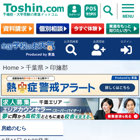
予備校・大学受験の東進ドットコム
MENU
お天気検索
会員登録
ログイン
Produced by 東進
Home
>
千葉県
>
印旛郡
房総のむら