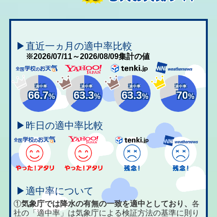
▶直近一ヵ月の適中率比較
※2026/07/11～2026/08/09集計の値
適中率
適中率
適中率
適中率
66.7
63.3
63.3
70
%
%
%
%
▶昨日の適中率比較
▶適中率について
①
気象庁では降水の有無の一致を適中としており、
各
社の「適中率」は気象庁による検証方法の基準に則り