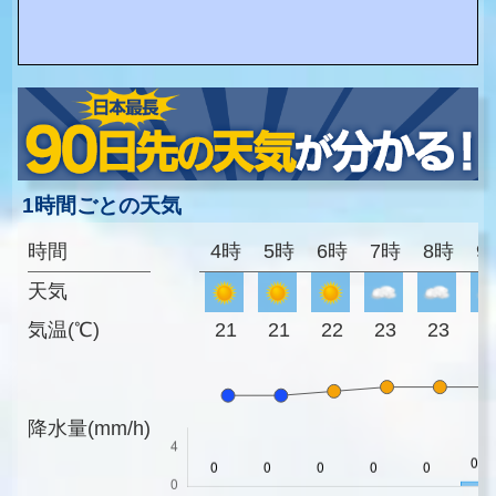
1時間ごとの天気
時間
4時
5時
6時
7時
8時
9
天気
気温(℃)
21
21
22
23
23
2
降水量(mm/h)