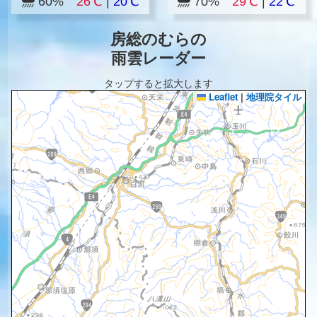
60%
26℃
|
20℃
70%
29℃
|
22℃
房総のむらの
雨雲レーダー
タップすると拡大します
Leaflet
|
地理院タイル