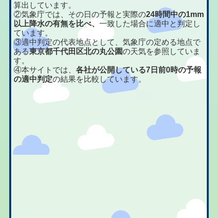
算出しています。
②気象庁では、その日の予報と実際の
24時間中の1mm
以上降水の有無を比べ、
一致した場合に適中と判定し
ています。
③適中判定の代表地点として、気象庁の定める地点で
ある
東京都千代田区北の丸公園
の天気を参照していま
す。
④本サイトでは、
各社が公開している7日前0時の予報
の適中判定
の結果を比較しています。