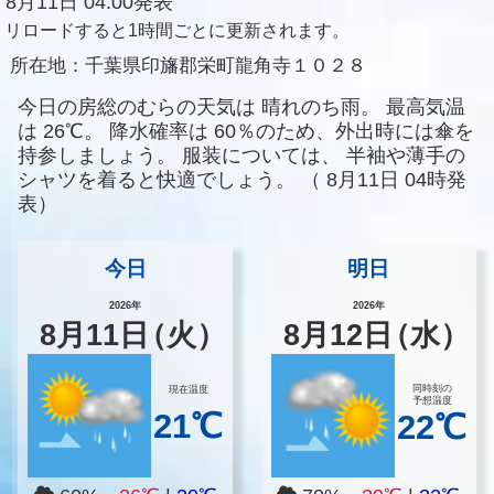
8月11日 04:00発表
リロードすると1時間ごとに更新されます。
所在地：
千葉県印旛郡栄町龍角寺１０２８
今日の房総のむらの天気は
晴れのち雨。
最高気温
は
26℃。
降水確率は
60％のため、外出時には傘を
持参しましょう。
服装については、
半袖や薄手の
シャツを着ると快適でしょう。
（
8月11日 04時発
表）
今日
明日
2026年
2026年
8
月
11
日
（火）
8
月
12
日
（水）
同時刻の
現在温度
予想温度
21℃
22℃