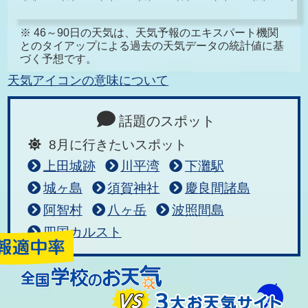
※ 46～90日の天気は、天気予報のエキスパート機関
とのタイアップによる過去の天気データの統計値に基
づく予想です。
天気アイコンの意味について
話題のスポット
8月に行きたいスポット
上田城跡
川平湾
下灘駅
城ヶ島
須賀神社
慶良間諸島
阿智村
八ヶ岳
波照間島
四国カルスト