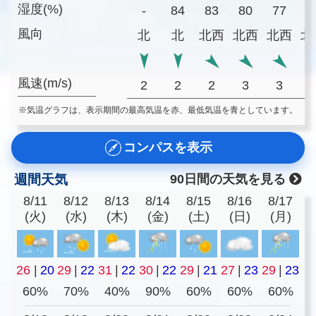
湿度(%)
-
84
83
80
77
8
風向
北
北
北西
北西
北西
北
風速(m/s)
2
2
2
3
3
※気温グラフは、表示期間の最高気温を赤、最低気温を青としています。
コンパスを表示
週間天気
90日間の天気を見る
8/11
8/12
8/13
8/14
8/15
8/16
8/17
(火)
(水)
(木)
(金)
(土)
(日)
(月)
26
|
20
29
|
22
31
|
22
30
|
22
29
|
21
27
|
23
29
|
23
60%
70%
40%
90%
60%
60%
60%