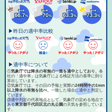
適中率
適中率
適中率
適中率
66.7
70
63.3
73.3
%
%
%
%
▶昨日の適中率比較
▶適中率について
①
気象庁では降水の有無の一致を適中としており、
各
社の「適中率」は気象庁による検証方法の基準に則り
算出しています。
②気象庁では、その日の予報と実際の
24時間中の1mm
以上降水の有無を比べ、
一致した場合に適中と判定し
ています。
③適中判定の代表地点として、気象庁の定める地点で
ある
東京都千代田区北の丸公園
の天気を参照していま
す。