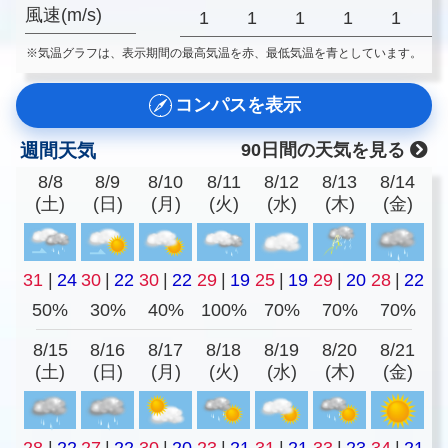
風速(m/s)
1
1
1
1
1
※気温グラフは、表示期間の最高気温を赤、最低気温を青としています。
コンパスを表示
週間天気
90日間の天気を見る
8/8
8/9
8/10
8/11
8/12
8/13
8/14
(土)
(日)
(月)
(火)
(水)
(木)
(金)
31
|
24
30
|
22
30
|
22
29
|
19
25
|
19
29
|
20
28
|
22
50%
30%
40%
100%
70%
70%
70%
8/15
8/16
8/17
8/18
8/19
8/20
8/21
(土)
(日)
(月)
(火)
(水)
(木)
(金)
28
|
22
27
|
22
30
|
20
23
|
21
31
|
21
33
|
23
34
|
21