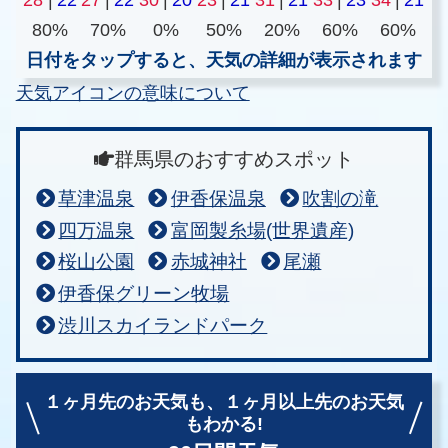
80%
70%
0%
50%
20%
60%
60%
日付をタップすると、天気の詳細が表示されます
天気アイコンの意味について
群馬県のおすすめスポット
草津温泉
伊香保温泉
吹割の滝
四万温泉
富岡製糸場(世界遺産)
桜山公園
赤城神社
尾瀬
伊香保グリーン牧場
渋川スカイランドパーク
１ヶ月先のお天気も、
１ヶ月以上先のお天気
もわかる!