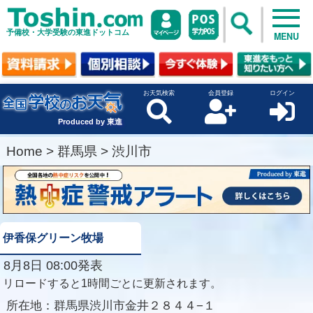
予備校・大学受験の東進ドットコム
MENU
お天気検索
会員登録
ログイン
Produced by 東進
Home
>
群馬県
>
渋川市
伊香保グリーン牧場
8月8日 08:00発表
リロードすると1時間ごとに更新されます。
所在地：
群馬県渋川市金井２８４４−１