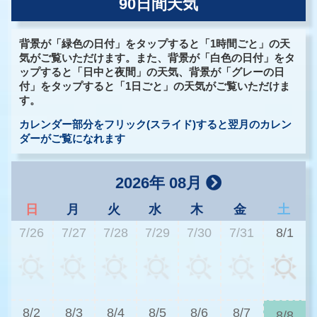
90日間天気
背景が「緑色の日付」をタップすると「1時間ごと」の天
気がご覧いただけます。また、背景が「白色の日付」をタ
ップすると「日中と夜間」の天気、背景が「グレーの日
付」をタップすると「1日ごと」の天気がご覧いただけま
す。
カレンダー部分をフリック(スライド)すると翌月のカレン
ダーがご覧になれます
2026年 08月
日
月
火
水
木
金
土
7/26
7/27
7/28
7/29
7/30
7/31
8/1
2
8/2
8/3
8/4
8/5
8/6
8/7
8/8