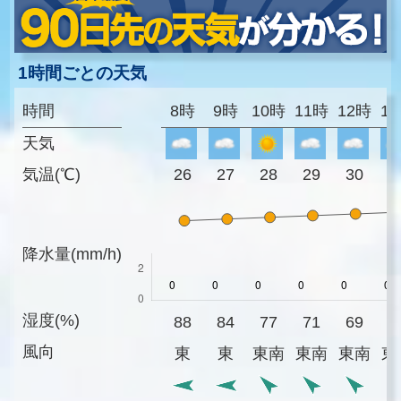
1時間ごとの天気
時間
8時
9時
10時
11時
12時
1
天気
気温(℃)
26
27
28
29
30
3
降水量(mm/h)
湿度(%)
88
84
77
71
69
6
風向
東
東
東南
東南
東南
東