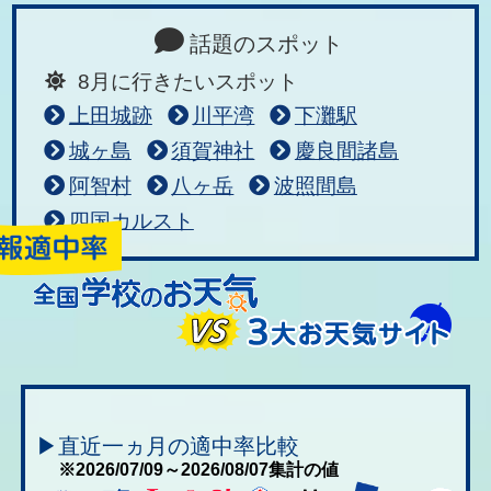
話題のスポット
8月に行きたいスポット
上田城跡
川平湾
下灘駅
城ヶ島
須賀神社
慶良間諸島
阿智村
八ヶ岳
波照間島
四国カルスト
▶直近一ヵ月の適中率比較
※2026/07/09～2026/08/07集計の値