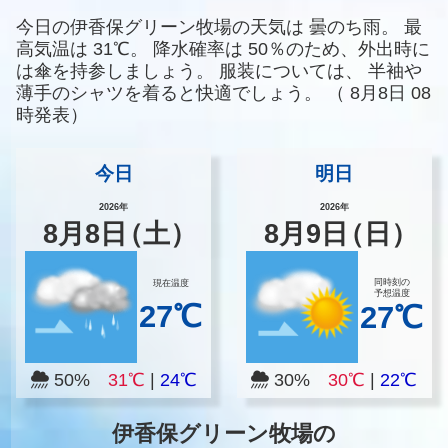
今日の伊香保グリーン牧場の天気は
曇のち雨。
最
高気温は
31℃。
降水確率は
50％のため、外出時に
は傘を持参しましょう。
服装については、
半袖や
薄手のシャツを着ると快適でしょう。
（
8月8日 08
時発表）
今日
明日
2026年
2026年
8
月
8
日
（土）
8
月
9
日
（日）
同時刻の
現在温度
予想温度
27℃
27℃
50%
31℃
|
24℃
30%
30℃
|
22℃
伊香保グリーン牧場の