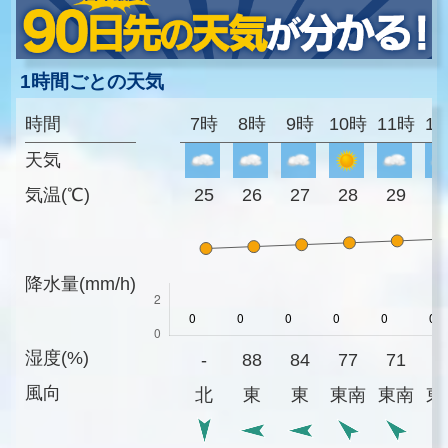
1時間ごとの天気
時間
7時
8時
9時
10時
11時
1
天気
気温(℃)
25
26
27
28
29
3
降水量(mm/h)
湿度(%)
-
88
84
77
71
6
風向
北
東
東
東南
東南
東