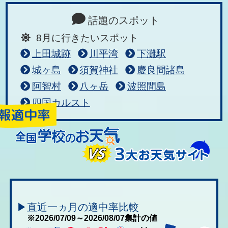
話題のスポット
8月に行きたいスポット
上田城跡
川平湾
下灘駅
城ヶ島
須賀神社
慶良間諸島
阿智村
八ヶ岳
波照間島
四国カルスト
▶直近一ヵ月の適中率比較
※2026/07/09～2026/08/07集計の値