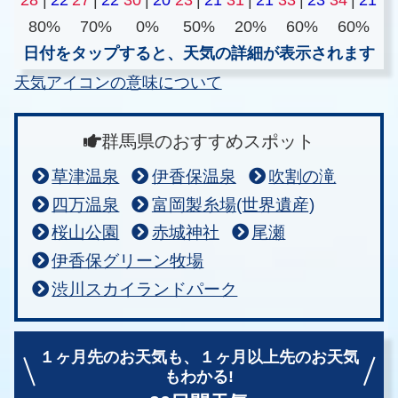
80%
70%
0%
50%
20%
60%
60%
日付をタップすると、天気の詳細が表示されます
天気アイコンの意味について
群馬県のおすすめスポット
草津温泉
伊香保温泉
吹割の滝
四万温泉
富岡製糸場(世界遺産)
桜山公園
赤城神社
尾瀬
伊香保グリーン牧場
渋川スカイランドパーク
１ヶ月先のお天気も、
１ヶ月以上先のお天気
もわかる!