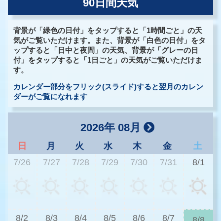
90日間天気
背景が「緑色の日付」をタップすると「1時間ごと」の天
気がご覧いただけます。また、背景が「白色の日付」をタ
ップすると「日中と夜間」の天気、背景が「グレーの日
付」をタップすると「1日ごと」の天気がご覧いただけま
す。
カレンダー部分をフリック(スライド)すると翌月のカレン
ダーがご覧になれます
2026年 08月
日
月
火
水
木
金
土
7/26
7/27
7/28
7/29
7/30
7/31
8/1
2
8/2
8/3
8/4
8/5
8/6
8/7
8/8