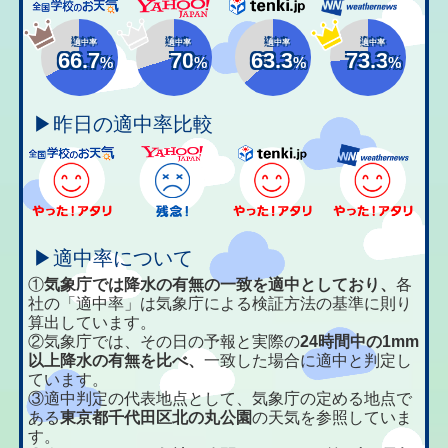
適中率
適中率
適中率
適中率
66.7
70
63.3
73.3
%
%
%
%
▶昨日の適中率比較
▶適中率について
①
気象庁では降水の有無の一致を適中としており、
各
社の「適中率」は気象庁による検証方法の基準に則り
算出しています。
②気象庁では、その日の予報と実際の
24時間中の1mm
以上降水の有無を比べ、
一致した場合に適中と判定し
ています。
③適中判定の代表地点として、気象庁の定める地点で
ある
東京都千代田区北の丸公園
の天気を参照していま
す。