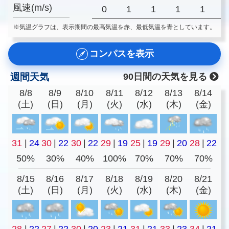
風速(m/s)
0
1
1
1
1
※気温グラフは、表示期間の最高気温を赤、最低気温を青としています。
コンパスを表示
週間天気
90日間の天気を見る
8/8
8/9
8/10
8/11
8/12
8/13
8/14
(土)
(日)
(月)
(火)
(水)
(木)
(金)
31
|
24
30
|
22
30
|
22
29
|
19
25
|
19
29
|
20
28
|
22
50%
30%
40%
100%
70%
70%
70%
8/15
8/16
8/17
8/18
8/19
8/20
8/21
(土)
(日)
(月)
(火)
(水)
(木)
(金)
28
|
22
27
|
22
30
|
20
23
|
21
31
|
21
33
|
23
34
|
21