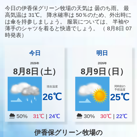
今日の伊香保グリーン牧場の天気は
曇のち雨。
最
高気温は
31℃。
降水確率は
50％のため、外出時に
は傘を持参しましょう。
服装については、
半袖や
薄手のシャツを着ると快適でしょう。
（
8月8日 07
時発表）
今日
明日
2026年
2026年
8
月
8
日
（土）
8
月
9
日
（日）
同時刻の
現在温度
予想温度
26℃
25℃
50%
31℃
|
24℃
30%
30℃
|
22℃
伊香保グリーン牧場の