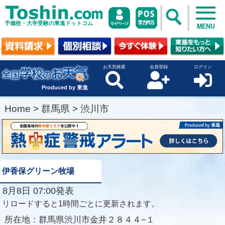
予備校・大学受験の東進ドットコム
MENU
お天気検索
会員登録
ログイン
Produced by 東進
Home
>
群馬県
>
渋川市
伊香保グリーン牧場
8月8日 07:00発表
リロードすると1時間ごとに更新されます。
所在地：
群馬県渋川市金井２８４４−１