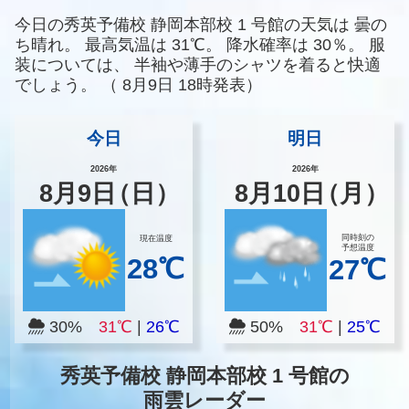
今日の秀英予備校 静岡本部校 1 号館の天気は
曇の
ち晴れ。
最高気温は
31℃。
降水確率は
30％。
服
装については、
半袖や薄手のシャツを着ると快適
でしょう。
（
8月9日 18時発表）
今日
明日
2026年
2026年
8
月
9
日
（日）
8
月
10
日
（月）
同時刻の
現在温度
予想温度
28℃
27℃
30%
31℃
|
26℃
50%
31℃
|
25℃
秀英予備校 静岡本部校 1 号館の
雨雲レーダー