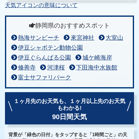
天気アイコンの意味について
静岡県のおすすめスポット
熱海サンビーチ
來宮神社
大室山
伊豆シャボテン動物公園
伊豆ぐらんぱる公園
城ケ崎海岸
修善寺
河津桜
下田海中水族館
富士サファリパーク
１ヶ月先のお天気も、
１ヶ月以上先のお天気
もわかる!
90日間天気
背景が「緑色の日付」をタップすると「1時間ごと」の天