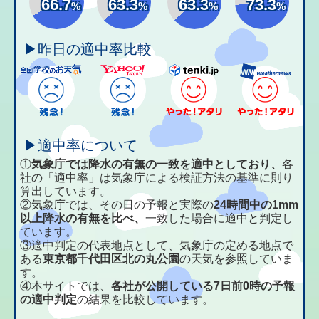
66.7
63.3
63.3
73.3
%
%
%
%
▶昨日の適中率比較
▶適中率について
①
気象庁では降水の有無の一致を適中としており、
各
社の「適中率」は気象庁による検証方法の基準に則り
算出しています。
②気象庁では、その日の予報と実際の
24時間中の1mm
以上降水の有無を比べ、
一致した場合に適中と判定し
ています。
③適中判定の代表地点として、気象庁の定める地点で
ある
東京都千代田区北の丸公園
の天気を参照していま
す。
④本サイトでは、
各社が公開している7日前0時の予報
の適中判定
の結果を比較しています。