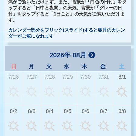
気がご覧いただけます。また、背景が「白色の日付」をタ
ップすると「日中と夜間」の天気、背景が「グレーの日
付」をタップすると「1日ごと」の天気がご覧いただけま
す。
カレンダー部分をフリック(スライド)すると翌月のカレン
ダーがご覧になれます
2026年 08月
日
月
火
水
木
金
土
7/26
7/27
7/28
7/29
7/30
7/31
8/1
3
8/2
8/3
8/4
8/5
8/6
8/7
8/8
2