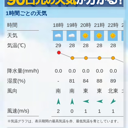
1時間ごとの天気
時間
18時
19時
20時
21時
22時
2
天気
気温(℃)
29
28
28
28
28
2
降水量(mm/h)
0.0
0.0
0.0
0.0
0.0
0
湿度(%)
-
81
84
88
89
9
風向
南
南
東
東
北東
北
風速(m/s)
2
0
1
1
1
※気温グラフは、表示期間の最高気温を赤、最低気温を青としています。