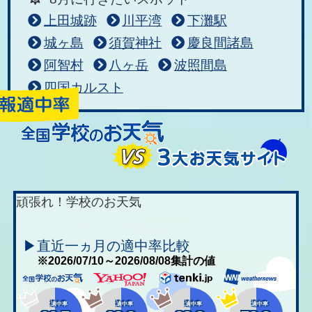
上田城跡
川平湾
下灘駅
城ヶ島
須賀神社
慶良間諸島
阿智村
八ヶ岳
波照間島
四国カルスト
頑張れ！学校のお天気
▶直近一ヵ月の適中率比較
※2026/07/10～2026/08/08集計の値
適中率
適中率
適中率
適中率