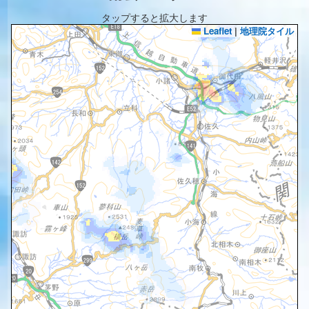
タップすると拡大します
Leaflet
|
地理院タイル