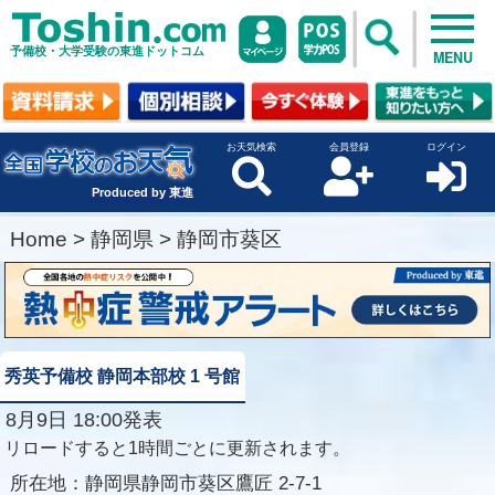
予備校・大学受験の東進ドットコム
MENU
お天気検索
会員登録
ログイン
Produced by 東進
Home
>
静岡県
>
静岡市葵区
秀英予備校 静岡本部校 1 号館
8月9日 18:00発表
リロードすると1時間ごとに更新されます。
所在地：
静岡県静岡市葵区鷹匠 2-7-1