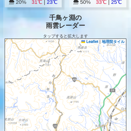
20%
31℃
|
23℃
50%
33℃
|
25℃
千鳥ヶ淵の
雨雲レーダー
タップすると拡大します
Leaflet
|
地理院タイル