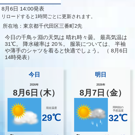
8月6日 14:00発表
リロードすると1時間ごとに更新されます。
所在地：
東京都千代田区三番町2先
今日の千鳥ヶ淵の天気は
晴れ時々曇。
最高気温は
31℃。
降水確率は
20％。
服装については、
半袖
や薄手のシャツを着ると快適でしょう。
（
8月6日
14時発表）
今日
明日
2026年
2026年
8
月
6
日
（木）
8
月
7
日
（金）
同時刻の
現在温度
予想温度
29℃
32℃