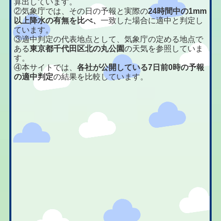
算出しています。
②気象庁では、その日の予報と実際の
24時間中の1mm
以上降水の有無を比べ、
一致した場合に適中と判定し
ています。
③適中判定の代表地点として、気象庁の定める地点で
ある
東京都千代田区北の丸公園
の天気を参照していま
す。
④本サイトでは、
各社が公開している7日前0時の予報
の適中判定
の結果を比較しています。