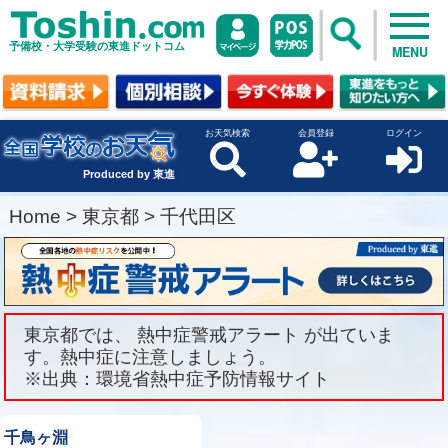
予備校・大学受験の東進ドットコム
MENU
お天気検索
会員登録
ログイン
Produced by 東進
Home
>
東京都
>
千代田区
東京都では、 熱中症警戒アラート が出ていま
す。熱中症に注意しましょう。
※出典：環境省熱中症予防情報サイト
千鳥ヶ淵