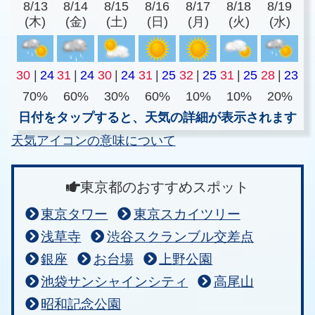
8/13
8/14
8/15
8/16
8/17
8/18
8/19
(木)
(金)
(土)
(日)
(月)
(火)
(水)
30
|
24
31
|
24
30
|
24
31
|
25
32
|
25
31
|
25
28
|
23
70%
60%
30%
60%
10%
10%
20%
日付をタップすると、天気の詳細が表示されます
天気アイコンの意味について
東京都のおすすめスポット
東京タワー
東京スカイツリー
浅草寺
渋谷スクランブル交差点
銀座
お台場
上野公園
池袋サンシャインシティ
高尾山
昭和記念公園