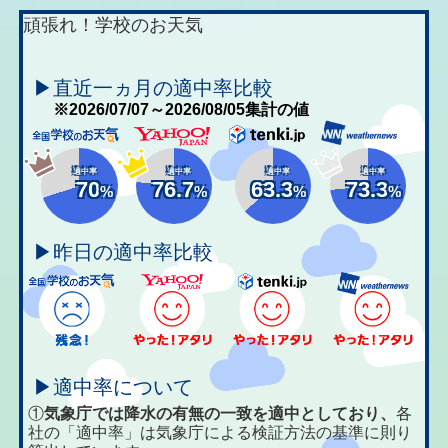
頑張れ！学校のお天気
▶直近一ヵ月の適中率比較
※2026/07/07～2026/08/05集計の値
適中率
適中率
適中率
適中率
70
76.7
63.3
73.3
%
%
%
%
▶昨日の適中率比較
▶適中率について
①
気象庁では降水の有無の一致を適中としており、
各
社の「適中率」は気象庁による検証方法の基準に則り