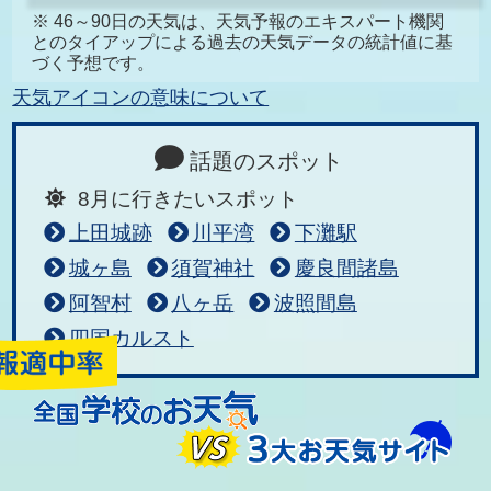
※ 46～90日の天気は、天気予報のエキスパート機関
とのタイアップによる過去の天気データの統計値に基
づく予想です。
天気アイコンの意味について
話題のスポット
8月に行きたいスポット
上田城跡
川平湾
下灘駅
城ヶ島
須賀神社
慶良間諸島
阿智村
八ヶ岳
波照間島
四国カルスト