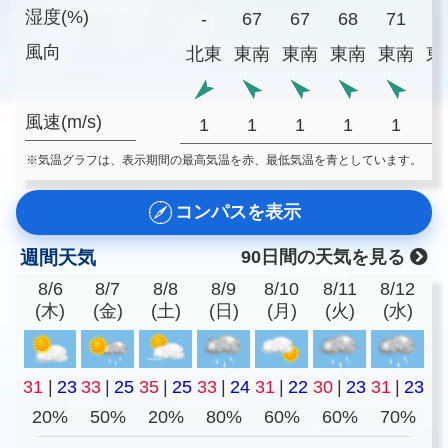
湿度(%)
-
67
67
68
71
7
風向
北東
東南
東南
東南
東南
東
風速(m/s)
1
1
1
1
1
※気温グラフは、表示期間の最高気温を赤、最低気温を青としています。
コンパスを表示
週間天気
90日間の天気を見る
8/6
8/7
8/8
8/9
8/10
8/11
8/12
(木)
(金)
(土)
(日)
(月)
(火)
(水)
31
|
23
33
|
25
35
|
25
33
|
24
31
|
22
30
|
23
31
|
23
20%
50%
20%
80%
60%
60%
70%