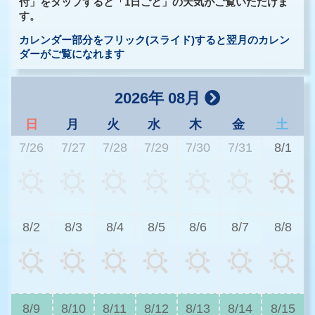
付」をタップすると「1日ごと」の天気がご覧いただけま
す。
カレンダー部分をフリック(スライド)すると翌月のカレン
ダーがご覧になれます
2026年 08月
日
月
火
水
木
金
土
7/26
7/27
7/28
7/29
7/30
7/31
8/1
3
8/2
8/3
8/4
8/5
8/6
8/7
8/8
2
8/9
8/10
8/11
8/12
8/13
8/14
8/15