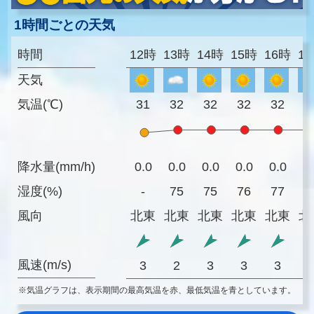
1時間ごとの天気
時間
12時
13時
14時
15時
16時
1
天気
気温(℃)
31
32
32
32
32
3
降水量(mm/h)
0.0
0.0
0.0
0.0
0.0
0
湿度(%)
-
75
75
76
77
7
風向
北東
北東
北東
北東
北東
北
風速(m/s)
3
2
3
3
3
※気温グラフは、表示期間の最高気温を赤、最低気温を青としています。