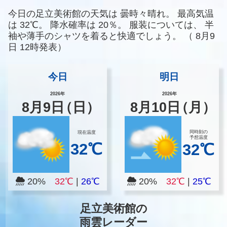
今日の足立美術館の天気は
曇時々晴れ。
最高気温
は
32℃。
降水確率は
20％。
服装については、
半
袖や薄手のシャツを着ると快適でしょう。
（
8月9
日 12時発表）
今日
明日
2026年
2026年
8
月
9
日
（日）
8
月
10
日
（月）
同時刻の
現在温度
予想温度
32℃
32℃
20%
32℃
|
26℃
20%
32℃
|
25℃
足立美術館の
雨雲レーダー