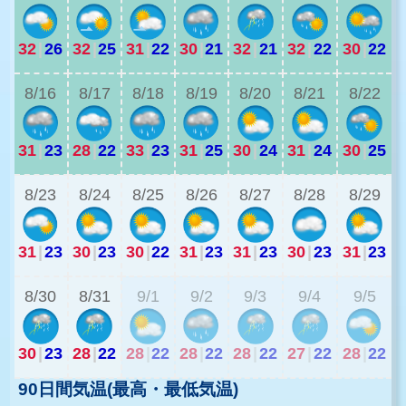
32
|
26
32
|
25
31
|
22
30
|
21
32
|
21
32
|
22
30
|
22
2
8/16
8/17
8/18
8/19
8/20
8/21
8/22
31
|
23
28
|
22
33
|
23
31
|
25
30
|
24
31
|
24
30
|
25
2
8/23
8/24
8/25
8/26
8/27
8/28
8/29
31
|
23
30
|
23
30
|
22
31
|
23
31
|
23
30
|
23
31
|
23
2
8/30
8/31
9/1
9/2
9/3
9/4
9/5
30
|
23
28
|
22
28
|
22
28
|
22
28
|
22
27
|
22
28
|
22
90日間気温(最高・最低気温)