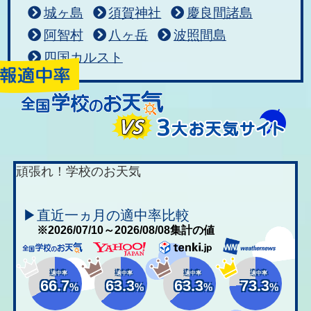
城ヶ島
須賀神社
慶良間諸島
阿智村
八ヶ岳
波照間島
四国カルスト
頑張れ！学校のお天気
▶直近一ヵ月の適中率比較
※2026/07/10～2026/08/08集計の値
適中率
適中率
適中率
適中率
66.7
63.3
63.3
73.3
%
%
%
%