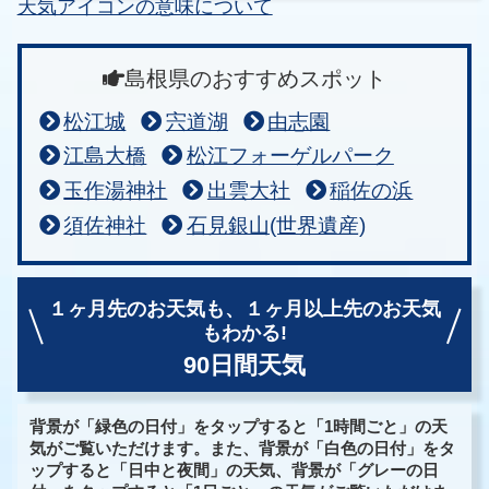
天気アイコンの意味について
島根県のおすすめスポット
松江城
宍道湖
由志園
江島大橋
松江フォーゲルパーク
玉作湯神社
出雲大社
稲佐の浜
須佐神社
石見銀山(世界遺産)
１ヶ月先のお天気も、
１ヶ月以上先のお天気
もわかる!
90日間天気
背景が「緑色の日付」をタップすると「1時間ごと」の天
気がご覧いただけます。また、背景が「白色の日付」をタ
ップすると「日中と夜間」の天気、背景が「グレーの日