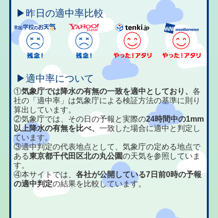
▶昨日の適中率比較
▶適中率について
①
気象庁では降水の有無の一致を適中としており、
各
社の「適中率」は気象庁による検証方法の基準に則り
算出しています。
②気象庁では、その日の予報と実際の
24時間中の1mm
以上降水の有無を比べ、
一致した場合に適中と判定し
ています。
③適中判定の代表地点として、気象庁の定める地点で
ある
東京都千代田区北の丸公園
の天気を参照していま
す。
④本サイトでは、
各社が公開している7日前0時の予報
の適中判定
の結果を比較しています。