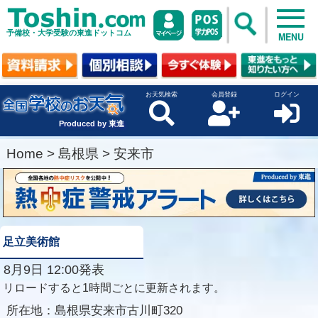
予備校・大学受験の東進ドットコム
MENU
お天気検索
会員登録
ログイン
Produced by 東進
Home
>
島根県
>
安来市
足立美術館
8月9日 12:00発表
リロードすると1時間ごとに更新されます。
所在地：
島根県安来市古川町320