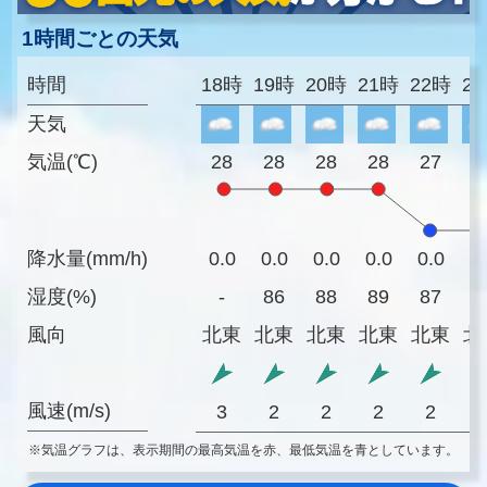
1時間ごとの天気
時間
18時
19時
20時
21時
22時
2
天気
気温(℃)
28
28
28
28
27
2
降水量(mm/h)
0.0
0.0
0.0
0.0
0.0
0
湿度(%)
-
86
88
89
87
8
風向
北東
北東
北東
北東
北東
北
風速(m/s)
3
2
2
2
2
※気温グラフは、表示期間の最高気温を赤、最低気温を青としています。