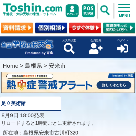
予備校・大学受験の東進ドットコム
MENU
お天気検索
会員登録
ログイン
Produced by 東進
Home
>
島根県
>
安来市
足立美術館
8月9日 18:00発表
リロードすると1時間ごとに更新されます。
所在地：
島根県安来市古川町320