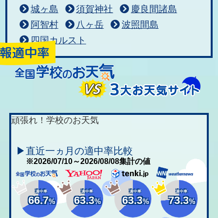
城ヶ島
須賀神社
慶良間諸島
阿智村
八ヶ岳
波照間島
四国カルスト
頑張れ！学校のお天気
▶直近一ヵ月の適中率比較
※2026/07/10～2026/08/08集計の値
適中率
適中率
適中率
適中率
66.7
63.3
63.3
73.3
%
%
%
%