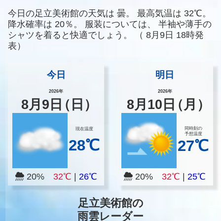
今日の足立美術館の天気は
曇。
最高気温は
32℃。
降水確率は
20％。
服装については、
半袖や薄手の
シャツを着ると快適でしょう。
（
8月9日 18時発
表）
今日
明日
2026年
2026年
8
月
9
日
（日）
8
月
10
日
（月）
同時刻の
現在温度
予想温度
28℃
27℃
20%
32℃
|
26℃
20%
32℃
|
25℃
足立美術館の
雨雲レーダー