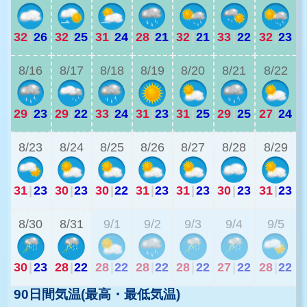
32
|
26
32
|
25
31
|
24
28
|
21
32
|
21
33
|
22
32
|
23
2
8/16
8/17
8/18
8/19
8/20
8/21
8/22
29
|
23
29
|
22
33
|
24
31
|
23
31
|
25
29
|
25
27
|
24
2
8/23
8/24
8/25
8/26
8/27
8/28
8/29
31
|
23
30
|
23
30
|
22
31
|
23
31
|
23
30
|
23
31
|
23
2
8/30
8/31
9/1
9/2
9/3
9/4
9/5
30
|
23
28
|
22
28
|
22
28
|
22
28
|
22
27
|
22
28
|
22
90日間気温(最高・最低気温)