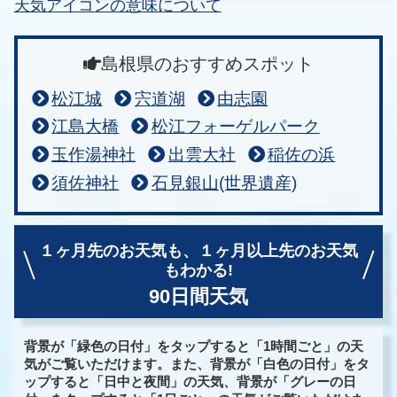
天気アイコンの意味について
島根県のおすすめスポット
松江城
宍道湖
由志園
江島大橋
松江フォーゲルパーク
玉作湯神社
出雲大社
稲佐の浜
須佐神社
石見銀山(世界遺産)
１ヶ月先のお天気も、
１ヶ月以上先のお天気
もわかる!
90日間天気
背景が「緑色の日付」をタップすると「1時間ごと」の天
気がご覧いただけます。また、背景が「白色の日付」をタ
ップすると「日中と夜間」の天気、背景が「グレーの日