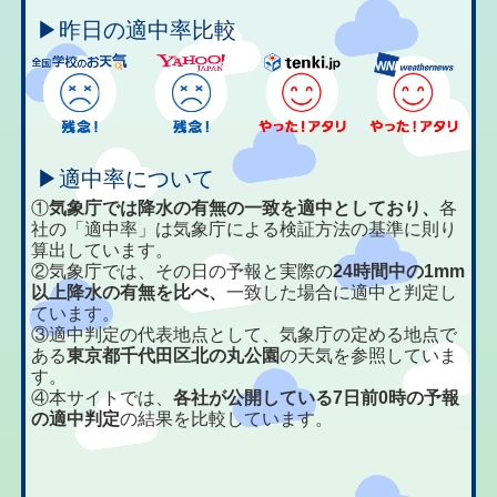
▶昨日の適中率比較
▶適中率について
①
気象庁では降水の有無の一致を適中としており、
各
社の「適中率」は気象庁による検証方法の基準に則り
算出しています。
②気象庁では、その日の予報と実際の
24時間中の1mm
以上降水の有無を比べ、
一致した場合に適中と判定し
ています。
③適中判定の代表地点として、気象庁の定める地点で
ある
東京都千代田区北の丸公園
の天気を参照していま
す。
④本サイトでは、
各社が公開している7日前0時の予報
の適中判定
の結果を比較しています。