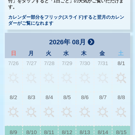
付」をタップすると「1日ごと」の天気がご覧いただけま
す。
カレンダー部分をフリック(スライド)すると翌月のカレン
ダーがご覧になれます
2026年 08月
日
月
火
水
木
金
土
7/26
7/27
7/28
7/29
7/30
7/31
8/1
3
8/2
8/3
8/4
8/5
8/6
8/7
8/8
2
8/9
8/10
8/11
8/12
8/13
8/14
8/15