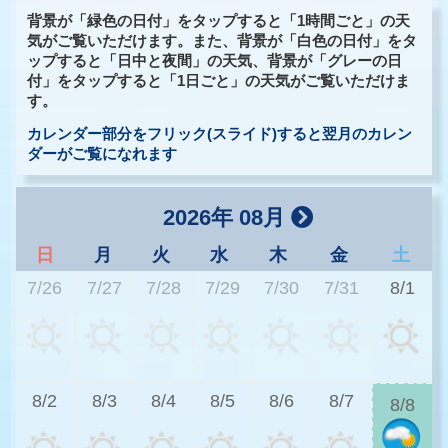
背景が「緑色の日付」をタップすると「1時間ごと」の天
気がご覧いただけます。また、背景が「白色の日付」をタ
ップすると「日中と夜間」の天気、背景が「グレーの日
付」をタップすると「1日ごと」の天気がご覧いただけま
す。
カレンダー部分をフリック(スライド)すると翌月のカレン
ダーがご覧になれます
2026年 08月
日
月
火
水
木
金
土
7/26
7/27
7/28
7/29
7/30
7/31
8/1
3
8/2
8/3
8/4
8/5
8/6
8/7
8/8