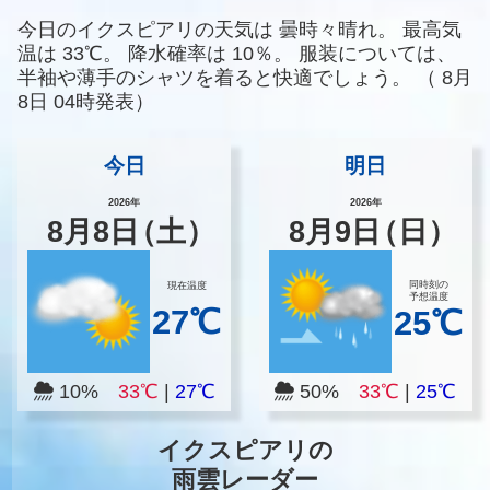
今日のイクスピアリの天気は
曇時々晴れ。
最高気
温は
33℃。
降水確率は
10％。
服装については、
半袖や薄手のシャツを着ると快適でしょう。
（
8月
8日 04時発表）
今日
明日
2026年
2026年
8
月
8
日
（土）
8
月
9
日
（日）
同時刻の
現在温度
予想温度
27℃
25℃
10%
33℃
|
27℃
50%
33℃
|
25℃
イクスピアリの
雨雲レーダー