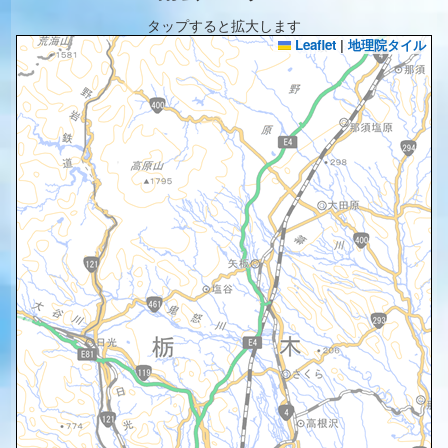
タップすると拡大します
Leaflet
|
地理院タイル