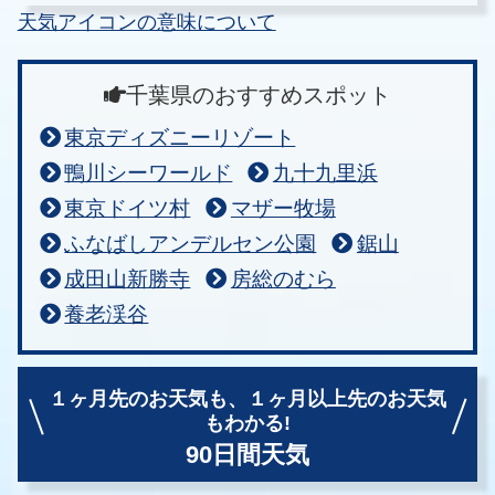
天気アイコンの意味について
千葉県のおすすめスポット
東京ディズニーリゾート
鴨川シーワールド
九十九里浜
東京ドイツ村
マザー牧場
ふなばしアンデルセン公園
鋸山
成田山新勝寺
房総のむら
養老渓谷
１ヶ月先のお天気も、
１ヶ月以上先のお天気
もわかる!
90日間天気