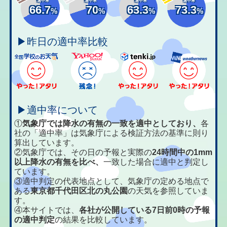
適中率
適中率
適中率
適中率
66.7
70
63.3
73.3
%
%
%
%
▶昨日の適中率比較
▶適中率について
①
気象庁では降水の有無の一致を適中としており、
各
社の「適中率」は気象庁による検証方法の基準に則り
算出しています。
②気象庁では、その日の予報と実際の
24時間中の1mm
以上降水の有無を比べ、
一致した場合に適中と判定し
ています。
③適中判定の代表地点として、気象庁の定める地点で
ある
東京都千代田区北の丸公園
の天気を参照していま
す。
④本サイトでは、
各社が公開している7日前0時の予報
の適中判定
の結果を比較しています。