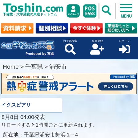
予備校・大学受験の東進ドットコム
MENU
お天気検索
会員登録
ログイン
Produced by 東進
Home
>
千葉県
>
浦安市
イクスピアリ
8月8日 04:00発表
リロードすると1時間ごとに更新されます。
所在地：
千葉県浦安市舞浜１−４