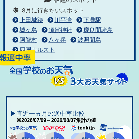
8月に行きたいスポット
上田城跡
川平湾
下灘駅
城ヶ島
須賀神社
慶良間諸島
阿智村
八ヶ岳
波照間島
四国カルスト
▶直近一ヵ月の適中率比較
※2026/07/09～2026/08/07集計の値