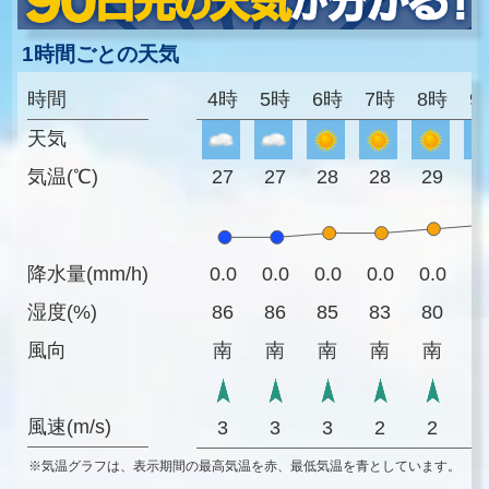
1時間ごとの天気
時間
4時
5時
6時
7時
8時
9
天気
気温(℃)
27
27
28
28
29
3
降水量(mm/h)
0.0
0.0
0.0
0.0
0.0
0
湿度(%)
86
86
85
83
80
7
風向
南
南
南
南
南
風速(m/s)
3
3
3
2
2
※気温グラフは、表示期間の最高気温を赤、最低気温を青としています。